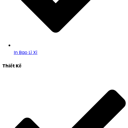
In Bao Lì Xì
Thiết Kế