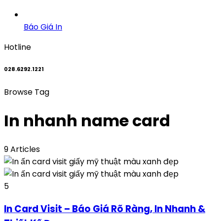
Báo Giá In
Hotline
028.6292.1221
Browse Tag
In nhanh name card
9 Articles
5
In Card Visit – Báo Giá Rõ Ràng, In Nhanh &