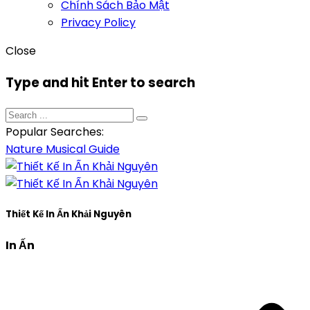
Chính Sách Bảo Mật
Privacy Policy
Close
Type and hit Enter to search
Popular Searches:
Nature
Musical
Guide
Thiết Kế In Ấn Khải Nguyên
In Ấn