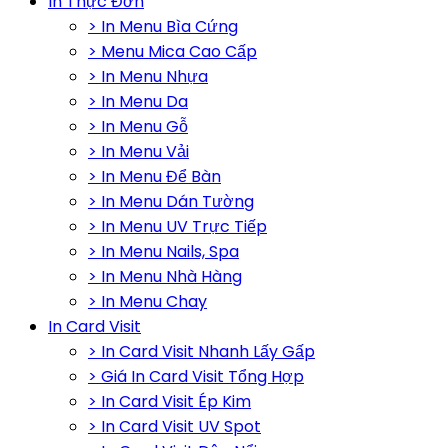
In Thực Đơn
> In Menu Bìa Cứng
> Menu Mica Cao Cấp
> In Menu Nhựa
> In Menu Da
> In Menu Gỗ
> In Menu Vải
> In Menu Để Bàn
> In Menu Dán Tường
> In Menu UV Trực Tiếp
> In Menu Nails, Spa
> In Menu Nhà Hàng
> In Menu Chay
In Card Visit
> In Card Visit Nhanh Lấy Gấp
> Giá In Card Visit Tổng Hợp
> In Card Visit Ép Kim
> In Card Visit UV Spot