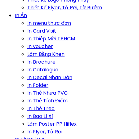
Thiết Kế Flyer, Tờ Rơi, Tờ Bướm
In Ấn
In menu thực đơn
In Card Visit
In Thiệp Mời TPHCM
In voucher
Làm Bằng Khen
In Brochure
In Catalogue
In Decal Nhãn Dán
In Folder
In Thẻ Nhựa PVC
In Thẻ Tích Điểm
In Thẻ Treo
In Bao Lì Xì
Làm Poster PP Hiflex
In Flyer, Tờ Rơi