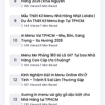
Hàng 2026 | Khải Nguyên
165 Views
11 Min Read
Mẫu Thiết Kế Menu Nhà Hàng Nhật Lalala |
Dự Án Thiết Kế Menu Đẹp Tại TPHCM
144 Views
7 Min Read
In Menu Vải TPHCM – Nhẹ, Bền, Sang
Trọng – Xu Hướng 2026
149 Views
11 Min Read
Menu Mở Phẳng 180 Độ Là Gì? Tại Sao Nhà
Hàng Cao Cấp Ưa Chuộng?
194 Views
7 Min Read
Kinh Nghiệm Đặt In Menu Online Khi Ở
Tỉnh – Tránh 5 Sai Lầm Thường Gặp
197 Views
6 Min Read
Xưởng in menu vải gáy gỗ đặc biệt cho
Nhà Hàng tại TPHCM
130 Views
8 Min Read