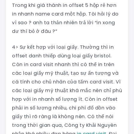
Trong khi giá thành in offset 5 hộp rẻ hơn
in nhanh name card một hộp. Tôi hỏi lý do
vì sao ? anh ta thản nhiên trả lời “in xong
dư thì bỏ ở đâu ?”
4> Sự kết hợp với loại giấy. Thường thì in
offset danh thiếp dùng loại giấy bristol.
Còn in card visit nhanh thì có thể in trên
các loại giấy mỹ thuật, tạo sự ấn tượng và
cá tính cho chủ nhân của tấm card visit. Vì
các loại giấy mỹ thuật khá mắc nên chỉ phù
hợp với in nhanh số lượng ít. Còn in offset
phải in số lượng nhiều, chi phí đổ dồn vào
giấy thì rõ ràng là không nên. Có thể nói
trong thời gian qua, Công ty Khải Nguyên
nhận khá nhiều đơn hàng
in card visit
. Đại