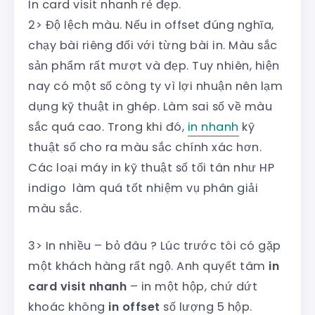
In card visit nhanh rẻ đẹp.
2> Độ lệch màu. Nếu in offset đúng nghĩa,
chạy bài riêng đối với từng bài in. Màu sắc
sản phẩm rất mượt và đẹp. Tuy nhiên, hiện
nay có một số công ty vì lợi nhuận nên lạm
dụng kỹ thuật in ghép. Làm sai số về màu
sắc quá cao. Trong khi đó,
in nhanh
kỹ
thuật số cho ra màu sắc chính xác hơn.
Các loại máy in kỹ thuật số tối tân như HP
indigo làm quá tốt nhiệm vụ phân giải
màu sắc.
3> In nhiều – bỏ đâu ? Lúc trước tôi có gặp
một khách hàng rất ngộ. Anh quyết tâm
in
card visit nhanh
– in một hộp, chứ dứt
khoác không
in offset
số lượng 5 hộp.