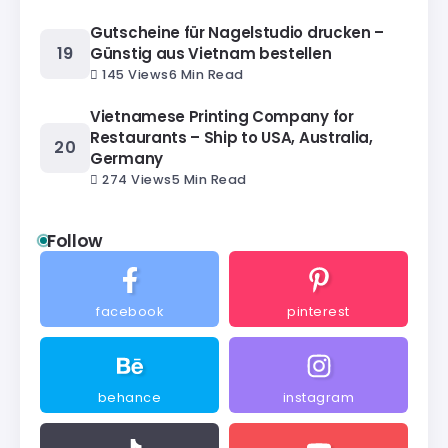
Gutscheine für Nagelstudio drucken –
Günstig aus Vietnam bestellen
145 Views
6 Min Read
Vietnamese Printing Company for
Restaurants – Ship to USA, Australia,
Germany
274 Views
5 Min Read
Follow
facebook
pinterest
behance
instagram