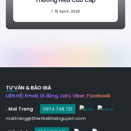
Thương Hiệu Cao Cấp
15 April, 2026
TƯ VẤN & BÁO GIÁ
LIÊN HỆ: Email, Di động, Zalo, Viber, Facebook
. Mai Trang
|
0974 748 721
maitrang@thietkekhainguyen.com