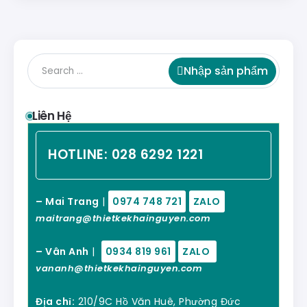
Nhập sản phẩm
Liên Hệ
HOTLINE:
028 6292 1221
– Mai Trang
|
0974 748 721
ZALO
maitrang@thietkekhainguyen.com
– Vân Anh
|
0934 819 961
ZALO
vananh@thietkekhainguyen.com
Địa chỉ:
210/9C Hồ Văn Huê, Phường Đức