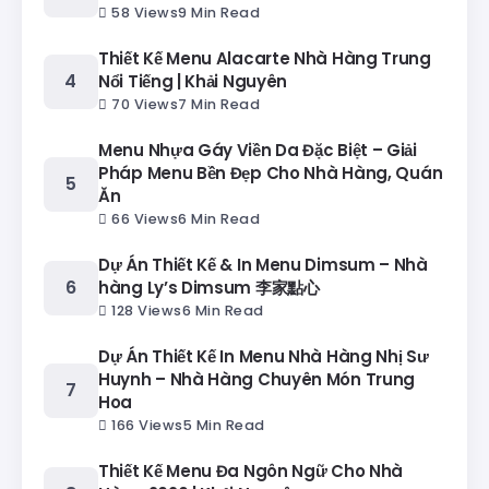
58 Views
9 Min Read
Thiết Kế Menu Alacarte Nhà Hàng Trung
Nổi Tiếng | Khải Nguyên
70 Views
7 Min Read
Menu Nhựa Gáy Viền Da Đặc Biệt – Giải
Pháp Menu Bền Đẹp Cho Nhà Hàng, Quán
Ăn
66 Views
6 Min Read
Dự Án Thiết Kế & In Menu Dimsum – Nhà
hàng Ly’s Dimsum 李家點心
128 Views
6 Min Read
Dự Án Thiết Kế In Menu Nhà Hàng Nhị Sư
Huynh – Nhà Hàng Chuyên Món Trung
Hoa
166 Views
5 Min Read
Thiết Kế Menu Đa Ngôn Ngữ Cho Nhà