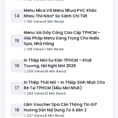
Menu Mica Và Menu Nhựa PVC Khác
Nhau Thế Nào? So Sánh Chi Tiết
190 Views
6 Min Read
Menu Vải Gáy Còng Cao Cấp TPHCM –
Giải Pháp Menu Sang Trọng Cho Nails
Spa, Nhà Hàng
128 Views
7 Min Read
In Thiệp Mời Sự Kiện TPHCM – Khai
Trương, Hội Nghị Mới 2026
209 Views
16 Min Read
In Thiệp Thôi Nôi – In Thiệp Sinh Nhật Cho
Bé Tại TPHCM (Mẫu Mới Nhất)
283 Views
12 Min Read
Làm Voucher Spa Cần Thông Tin Gì?
Hướng Dẫn Nội Dung Từ A Đến Z
227 Views
8 Min Read