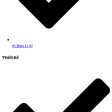
In Bao Lì Xì
Thiết Kế