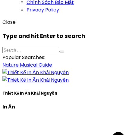
Chính Sách Bảo Mật
Privacy Policy
Close
Type and hit Enter to search
Popular Searches:
Nature
Musical
Guide
Thiết Kế In Ấn Khải Nguyên
In Ấn