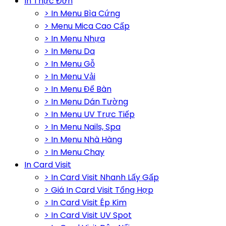
In Thực Đơn
> In Menu Bìa Cứng
> Menu Mica Cao Cấp
> In Menu Nhựa
> In Menu Da
> In Menu Gỗ
> In Menu Vải
> In Menu Để Bàn
> In Menu Dán Tường
> In Menu UV Trực Tiếp
> In Menu Nails, Spa
> In Menu Nhà Hàng
> In Menu Chay
In Card Visit
> In Card Visit Nhanh Lấy Gấp
> Giá In Card Visit Tổng Hợp
> In Card Visit Ép Kim
> In Card Visit UV Spot