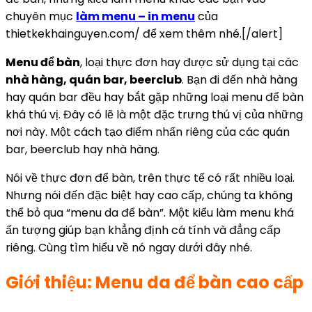
chuyên mục
làm menu – in menu
của
thietkekhainguyen.com/ để xem thêm nhé.[/alert]
Menu để bàn
, loại thực đơn hay được sử dụng tại các
nhà hàng, quán bar, beerclub
. Bạn đi đến nhà hàng
hay quán bar đều hay bắt gặp những loại menu để bàn
khá thú vị. Đây có lẽ là một đặc trưng thú vị của những
nơi này. Một cách tạo điểm nhấn riêng của các quán
bar, beerclub hay nhà hàng.
Nói về thực đơn để bàn, trên thực tế có rất nhiều loại.
Nhưng nói đến đặc biệt hay cao cấp, chúng ta không
thể bỏ qua “menu da để bàn”. Một kiểu làm menu khá
ấn tượng giúp bạn khẳng định cá tính và đẳng cấp
riêng. Cùng tìm hiểu về nó ngay dưới đây nhé.
Giới thiệu: Menu da để bàn cao cấp