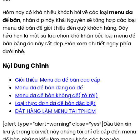
Hôm nay có khá nhiều khách hỏi về các loại
menu da
để bàn
, nhân dịp này Khải Nguyên sẽ tổng hợp các loại
menu để bàn để giới thiệu đến quý khách hàng. Đây
hứa hẹn là một sự lựa chọn khó khăn bởi: loại menu để
bàn bằng da này rất đẹp. Đón xem chi tiết ngay phía
dưới nhé.
Nội Dung Chính
Giới thiệu: Menu da để bàn cao cấp
Menu da để bàn dạng có đế
Menu da để bàn không đế( tờ rời)
Loại thực đơn da để bàn đặc biệt
ĐẶT HÀNG LÀM MENU TẠI TPHCM
[alert type=”alert-warning” close=”yes”]Đầu tiên xin
lưu ý, trong bài viết này chúng tôi chỉ đề cập đến menu
để bàn, những kiểu làm menu khác các bạn vào