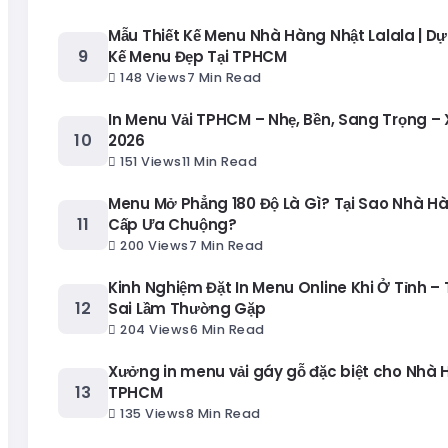
Mẫu Thiết Kế Menu Nhà Hàng Nhật Lalala | Dự
Kế Menu Đẹp Tại TPHCM
148 Views
7 Min Read
In Menu Vải TPHCM – Nhẹ, Bền, Sang Trọng –
2026
151 Views
11 Min Read
Menu Mở Phẳng 180 Độ Là Gì? Tại Sao Nhà H
Cấp Ưa Chuộng?
200 Views
7 Min Read
Kinh Nghiệm Đặt In Menu Online Khi Ở Tỉnh – 
Sai Lầm Thường Gặp
204 Views
6 Min Read
Xưởng in menu vải gáy gỗ đặc biệt cho Nhà 
TPHCM
135 Views
8 Min Read