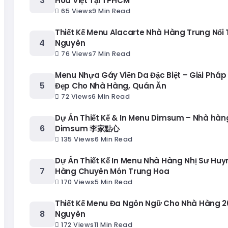
Hoa Việt Tại TPHCM
65 Views
9 Min Read
Thiết Kế Menu Alacarte Nhà Hàng Trung Nổi T
Nguyên
76 Views
7 Min Read
Menu Nhựa Gáy Viền Da Đặc Biệt – Giải Pháp
Đẹp Cho Nhà Hàng, Quán Ăn
72 Views
6 Min Read
Dự Án Thiết Kế & In Menu Dimsum – Nhà hàng
Dimsum 李家點心
135 Views
6 Min Read
Dự Án Thiết Kế In Menu Nhà Hàng Nhị Sư Huy
Hàng Chuyên Món Trung Hoa
170 Views
5 Min Read
Thiết Kế Menu Đa Ngôn Ngữ Cho Nhà Hàng 20
Nguyên
172 Views
11 Min Read