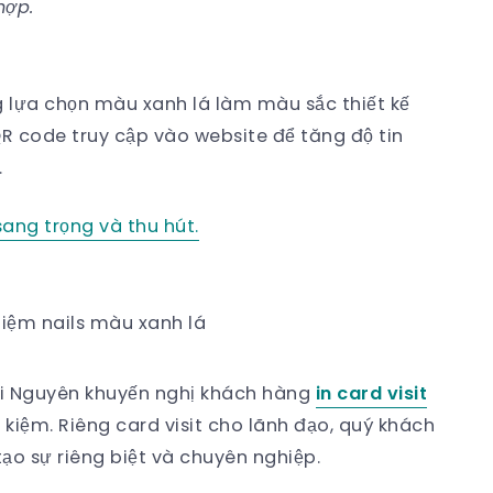
hợp.
g lựa chọn màu xanh lá làm màu sắc thiết kế
QR code truy cập vào website để tăng độ tin
.
 sang trọng và thu hút.
 tiệm nails màu xanh lá
 Khải Nguyên khuyến nghị khách hàng
in card visit
t kiệm. Riêng card visit cho lãnh đạo, quý khách
ạo sự riêng biệt và chuyên nghiệp.