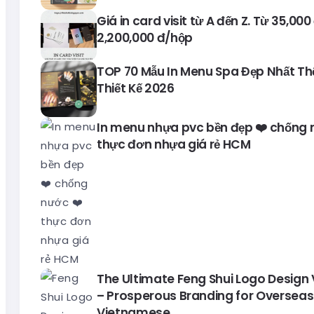
Giá in card visit từ A đến Z. Từ 35,00
2,200,000 đ/hộp
TOP 70 Mẫu In Menu Spa Đẹp Nhất Thế 
Thiết Kế 2026
In menu nhựa pvc bền đẹp ❤️ chống 
thực đơn nhựa giá rẻ HCM
The Ultimate Feng Shui Logo Design
– Prosperous Branding for Overseas
Vietnamese