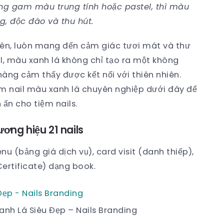
ững gam màu trung tính hoặc pastel, thì màu
g, độc đáo và thu hút.
iên, luôn mang đến cảm giác tươi mát và thư
il, màu xanh lá không chỉ tạo ra một không
ng cảm thấy được kết nối với thiên nhiên.
m nail màu xanh lá chuyên nghiệp dưới đây để
 ấn cho tiệm nails.
ương hiệu 21 nails
nu (bảng giá dịch vụ), card visit (danh thiếp),
ertificate) dạng book.
anh Lá Siêu Đẹp – Nails Branding