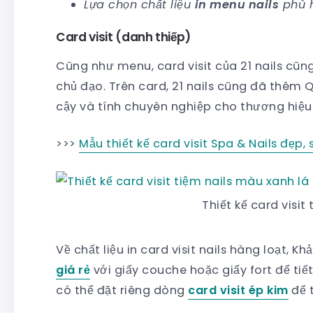
Lựa chọn chất liệu
in menu nails
phù 
Card visit (danh thiếp)
Cũng như menu, card visit của 21 nails cũn
chủ đạo. Trên card, 21 nails cũng đã thêm 
cậy và tính chuyên nghiệp cho thương hiệu
>>>
Mẫu thiết kế card visit Spa & Nails đẹp,
Thiết kế card visit
Về chất liệu in card visit nails hàng loạt,
giá rẻ
với giấy couche hoặc giấy fort để tiế
có thể đặt riêng dòng
card visit ép kim
để t