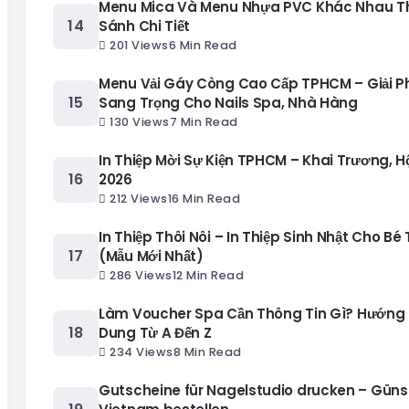
Menu Mica Và Menu Nhựa PVC Khác Nhau T
Sánh Chi Tiết
201 Views
6 Min Read
Menu Vải Gáy Còng Cao Cấp TPHCM – Giải 
Sang Trọng Cho Nails Spa, Nhà Hàng
130 Views
7 Min Read
In Thiệp Mời Sự Kiện TPHCM – Khai Trương, H
2026
212 Views
16 Min Read
In Thiệp Thôi Nôi – In Thiệp Sinh Nhật Cho Bé
(Mẫu Mới Nhất)
286 Views
12 Min Read
Làm Voucher Spa Cần Thông Tin Gì? Hướng 
Dung Từ A Đến Z
234 Views
8 Min Read
Gutscheine für Nagelstudio drucken – Güns