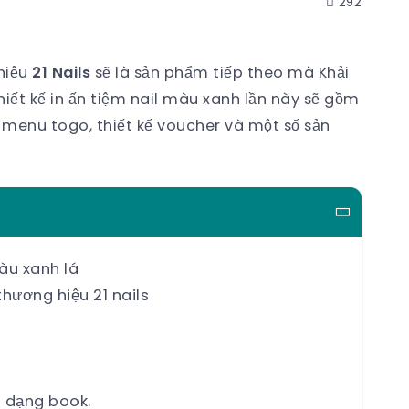
292
hiệu
21 Nails
sẽ là sản phẩm tiếp theo mà Khải
iết kế in ấn tiệm nail màu xanh lần này sẽ gồm
 kế menu togo, thiết kế voucher và một số sản
màu xanh lá
thương hiệu 21 nails
) dạng book.