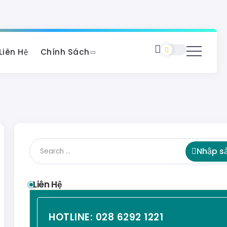
Liên Hệ
Chính Sách
Nhập s
Liên Hệ
HOTLINE:
028 6292 1221