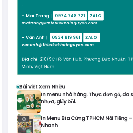
– Mai Trang
|
0974 748 721
ZALO
maitrang@thietkekhainguyen.com
– Vân Anh
|
0934 819 961
ZALO
vananh@thietkekhainguyen.com
Địa chỉ:
210/9C Hồ Văn Huê, Phường Đức Nhuận, TP
Minh, Việt Nam
Bài Viết Xem Nhiều
In menu nhà hàng. Thực đơn gỗ, da si
nhựa, giấy bồi.
In Menu Bìa Cứng TPHCM Nổi Tiếng – 
Nhanh