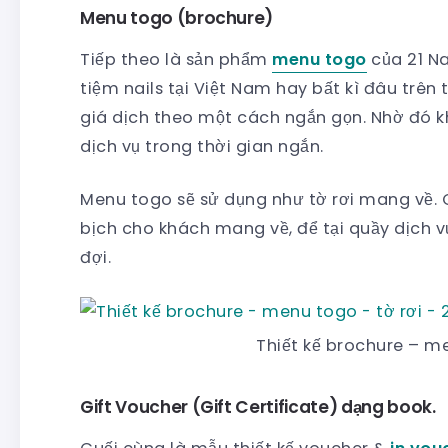
Menu togo (brochure)
Tiếp theo là sản phẩm
menu togo
của 21 N
tiệm nails tại Việt Nam hay bất kì đâu trên 
giá dịch theo một cách ngắn gọn. Nhờ đó 
dịch vụ trong thời gian ngắn.
Menu togo sẽ sử dụng như tờ rơi mang về. C
bịch cho khách mang về, để tại quầy dịch 
đợi.
Thiết kế brochure – me
Gift Voucher (Gift Certificate) dạng book.