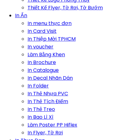
Thiết Kế Flyer, Tờ Rơi, Tờ Bướm
In Ấn
In menu thực đơn
In Card Visit
In Thiệp Mời TPHCM
In voucher
Làm Bằng Khen
In Brochure
In Catalogue
In Decal Nhãn Dán
In Folder
In Thẻ Nhựa PVC
In Thẻ Tích Điểm
In Thẻ Treo
In Bao Lì Xì
Làm Poster PP Hiflex
In Flyer, Tờ Rơi