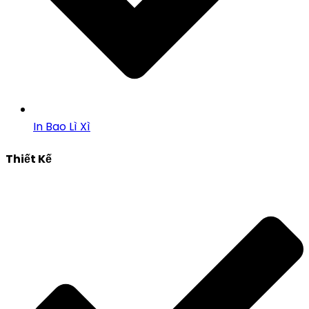
In Bao Lì Xì
Thiết Kế