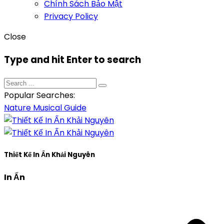
Chính Sách Bảo Mật
Privacy Policy
Close
Type and hit Enter to search
Popular Searches:
Nature
Musical
Guide
Thiết Kế In Ấn Khải Nguyên
In Ấn