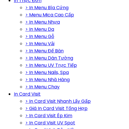
In Thực Đơn
> In Menu Bìa Cứng
> Menu Mica Cao Cấp
> In Menu Nhựa
> In Menu Da
> In Menu Gỗ
> In Menu Vải
> In Menu Để Bàn
> In Menu Dán Tường
> In Menu UV Trực Tiếp
> In Menu Nails, Spa
> In Menu Nhà Hàng
> In Menu Chay
In Card Visit
> In Card Visit Nhanh Lấy Gấp
> Giá In Card Visit Tổng Hợp
> In Card Visit Ép Kim
> In Card Visit UV Spot