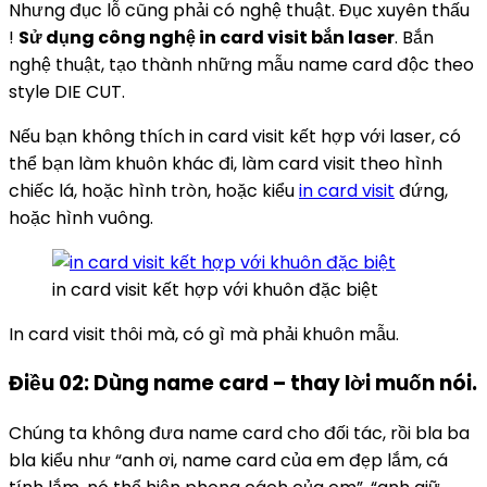
Nhưng đục lỗ cũng phải có nghệ thuật. Đục xuyên thấu
!
Sử dụng công nghệ in card visit bắn laser
. Bắn
nghệ thuật, tạo thành những mẫu name card độc theo
style DIE CUT.
Nếu bạn không thích in card visit kết hợp với laser, có
thể bạn làm khuôn khác đi, làm card visit theo hình
chiếc lá, hoặc hình tròn, hoặc kiểu
in card visit
đứng,
hoặc hình vuông.
in card visit kết hợp với khuôn đặc biệt
In card visit thôi mà, có gì mà phải khuôn mẫu.
Điều 02: Dùng name card – thay lời muốn nói.
Chúng ta không đưa name card cho đối tác, rồi bla ba
bla kiểu như “anh ơi, name card của em đẹp lắm, cá