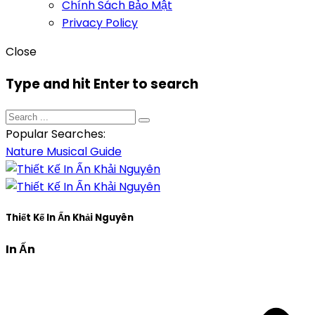
Chính Sách Bảo Mật
Privacy Policy
Close
Type and hit Enter to search
Popular Searches:
Nature
Musical
Guide
Thiết Kế In Ấn Khải Nguyên
In Ấn