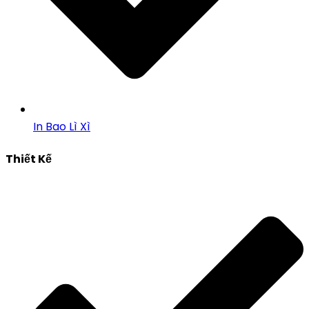
In Bao Lì Xì
Thiết Kế