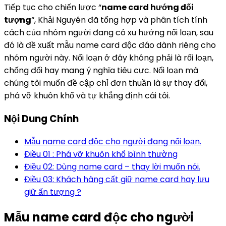
Tiếp tục cho chiến lược “
name card hướng đối
tượng
“, Khải Nguyên đã tổng hợp và phân tích tính
cách của nhóm người đang có xu hướng nổi loạn, sau
đó là đề xuất mẫu name card độc đáo dành riêng cho
nhóm người này. Nổi loạn ở đây không phải là rối loạn,
chống đối hay mang ý nghĩa tiêu cực. Nổi loạn mà
chúng tôi muốn đề cập chỉ đơn thuần là sự thay đổi,
phá vỡ khuôn khổ và tự khẳng định cái tôi.
Nội Dung Chính
Mẫu name card độc cho người đang nổi loạn.
Điều 01 : Phá vỡ khuôn khổ bình thường
Điều 02: Dùng name card – thay lời muốn nói.
Điều 03: Khách hàng cất giữ name card hay lưu
giữ ấn tượng ?
Mẫu name card độc cho người