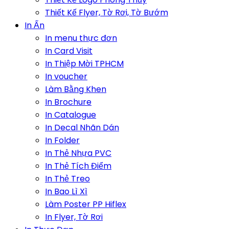
Thiết Kế Flyer, Tờ Rơi, Tờ Bướm
In Ấn
In menu thực đơn
In Card Visit
In Thiệp Mời TPHCM
In voucher
Làm Bằng Khen
In Brochure
In Catalogue
In Decal Nhãn Dán
In Folder
In Thẻ Nhựa PVC
In Thẻ Tích Điểm
In Thẻ Treo
In Bao Lì Xì
Làm Poster PP Hiflex
In Flyer, Tờ Rơi