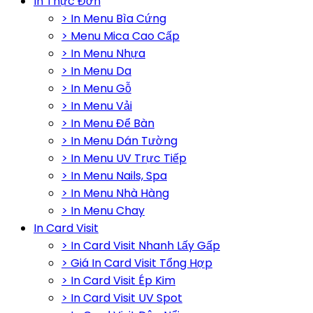
In Thực Đơn
> In Menu Bìa Cứng
> Menu Mica Cao Cấp
> In Menu Nhựa
> In Menu Da
> In Menu Gỗ
> In Menu Vải
> In Menu Để Bàn
> In Menu Dán Tường
> In Menu UV Trực Tiếp
> In Menu Nails, Spa
> In Menu Nhà Hàng
> In Menu Chay
In Card Visit
> In Card Visit Nhanh Lấy Gấp
> Giá In Card Visit Tổng Hợp
> In Card Visit Ép Kim
> In Card Visit UV Spot