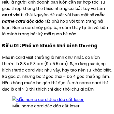
Nếu là người kinh doanh bạn luôn cần sự hợp tác, sự
giao thiệp không thể thiếu những cái bắt tay và tấm
card visit
. Khải Nguyên đề xuất với bạn một số
mẫu
name card độc đáo
rất phù hợp với tâm trạng nổi
loạn. Name card này giúp bạn cảm thấy tự tin và luôn
là mình trong bất kỳ mối quan hệ nào.
Điều 01 : Phá vỡ khuôn khổ bình thường
Mẫu in card visit thường là hình chữ nhật, có kích
thước là 8.8 x 5.3 cm (9 x 5.5 cm). Bạn đừng sử dụng
kích thước card visit như vậy, hãy tạo nên sự khác biệt.
Bo góc đi, nhưng bo 2 góc thôi – bo 4 góc thường lắm.
Nếu không muốn bo góc thì đục lỗ, mà name card thì
đục lỗ chỉ ? ừ thì thích thì đục thôi chứ ai cấm.
Mẫu name card độc đáo cắt laser