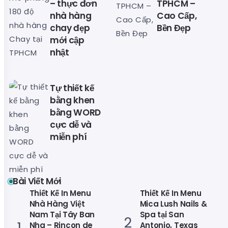
– thực đơn
TPHCM –
nhà hàng
Cao Cấp,
chay đẹp
Bền Đẹp
mới cập
nhật
Tự thiết kế
bằng khen
bằng WORD
cực dễ và
miễn phí
Bài Viết Mới
Thiết Kế In Menu
Thiết Kế In Menu
Nhà Hàng Việt
Mica Lush Nails &
Nam Tại Tây Ban
Spa tại San
Nha – Rincon de
Antonio, Texas