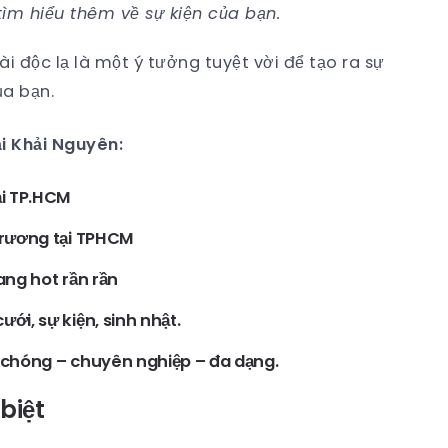
tìm hiểu thêm về sự kiện của bạn.
ài độc lạ là một ý tưởng tuyệt vời để tạo ra sự
ủa bạn.
ại Khải Nguyên:
ại TP.HCM
Trương tại TPHCM
ang hot rần rần
ới, sự kiện, sinh nhật.
h chóng – chuyên nghiệp – đa dạng.
biệt