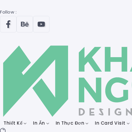
Follow :
Thiết Kế
In Ấn
In Thực Đơn
In Card Visit