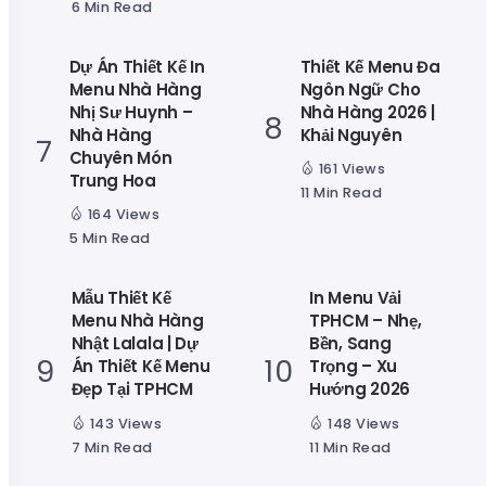
6 Min Read
Dự Án Thiết Kế In
Thiết Kế Menu Đa
Menu Nhà Hàng
Ngôn Ngữ Cho
Nhị Sư Huynh –
Nhà Hàng 2026 |
Nhà Hàng
Khải Nguyên
Chuyên Món
161 Views
Trung Hoa
11 Min Read
164 Views
5 Min Read
Mẫu Thiết Kế
In Menu Vải
Menu Nhà Hàng
TPHCM – Nhẹ,
Nhật Lalala | Dự
Bền, Sang
Án Thiết Kế Menu
Trọng – Xu
Đẹp Tại TPHCM
Hướng 2026
143 Views
148 Views
7 Min Read
11 Min Read