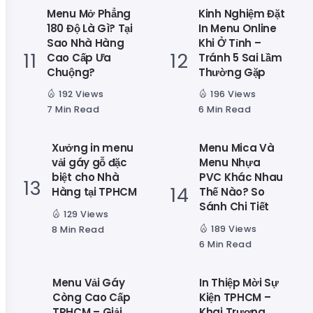
Menu Mở Phẳng
Kinh Nghiệm Đặt
180 Độ Là Gì? Tại
In Menu Online
Sao Nhà Hàng
Khi Ở Tỉnh –
Cao Cấp Ưa
Tránh 5 Sai Lầm
Chuộng?
Thường Gặp
192 Views
196 Views
7 Min Read
6 Min Read
Xưởng in menu
Menu Mica Và
vải gáy gỗ đặc
Menu Nhựa
biệt cho Nhà
PVC Khác Nhau
Hàng tại TPHCM
Thế Nào? So
Sánh Chi Tiết
129 Views
189 Views
8 Min Read
6 Min Read
Menu Vải Gáy
In Thiệp Mời Sự
Còng Cao Cấp
Kiện TPHCM –
TPHCM – Giải
Khai Trương,