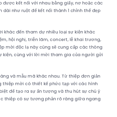
p được kết nối với nhau bằng giấy, nơ hoặc các
dài như ruột để kết nối thành 1 chỉnh thể đẹp
i khác đến tham dự nhiều loại sự kiện khác
ệm, hội nghị, triễn lãm, concert, lễ khai trương,
iệp mời độc lạ này cũng sẽ cung cấp các thông
sự kiện, cùng với lời mời tham gia của người gửi
 dáng và mẫu mã khác nhau. Từ thiệp đơn giản
thiệp mời có thiết kế phức tạp với các hình
 biệt để tạo ra sự ấn tượng và thu hút sự chú ý
ớc thiệp có sự tương phản rõ ràng giữa ngang