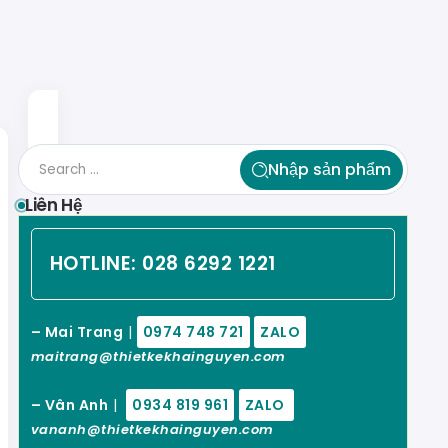
Nhập sản phẩm
Liên Hệ
HOTLINE:
028 6292 1221
– Mai Trang
|
0974 748 721
ZALO
maitrang@thietkekhainguyen.com
– Vân Anh
|
0934 819 961
ZALO
vananh@thietkekhainguyen.com