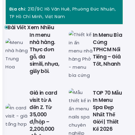
Địa chỉ:
210/9C Hồ Văn Huê, Phường Đức Nhuận,
TP Hồ Chí Minh, Việt Nam
Bài Viết Xem Nhiều
In menu
In Menu Bìa
nhà hàng.
Cứng
Thực đơn
TPHCM Nổi
gỗ, da
Tiếng – Giá
simili, nhựa,
Tốt, Nhanh
giấy bồi.
Giá in card
TOP 70 Mẫu
visit từ A
In Menu
đến Z. Từ
Spa Đẹp
35,000
Nhất Thế
đ/hộp –
Giới | Thiết
2,200,000
Kế 2026