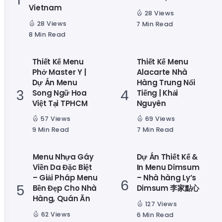
Vietnam
28 Views
28 Views
7 Min Read
8 Min Read
Thiết Kế Menu
Thiết Kế Menu
Phở Master Y |
Alacarte Nhà
Dự Án Menu
Hàng Trung Nổi
Song Ngữ Hoa
Tiếng | Khải
Việt Tại TPHCM
Nguyên
57 Views
69 Views
9 Min Read
7 Min Read
Menu Nhựa Gáy
Dự Án Thiết Kế &
Viền Da Đặc Biệt
In Menu Dimsum
– Giải Pháp Menu
– Nhà hàng Ly’s
Bền Đẹp Cho Nhà
Dimsum 李家點心
Hàng, Quán Ăn
127 Views
62 Views
6 Min Read