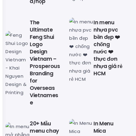
đ/hộp
The
In menu
Ultimate
nhựa pvc
Feng Shui
bền đẹp ❤️
Logo
chống
Design
nước ❤️
Vietnam –
thực đơn
Prosperous
nhựa giá rẻ
Branding
HCM
for
Overseas
Vietnames
e
20+ Mẫu
In Menu
menu chay
Mica