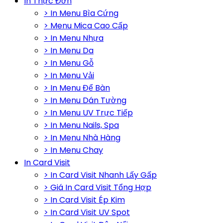
In Thực Đơn
> In Menu Bìa Cứng
> Menu Mica Cao Cấp
> In Menu Nhựa
> In Menu Da
> In Menu Gỗ
> In Menu Vải
> In Menu Để Bàn
> In Menu Dán Tường
> In Menu UV Trực Tiếp
> In Menu Nails, Spa
> In Menu Nhà Hàng
> In Menu Chay
In Card Visit
> In Card Visit Nhanh Lấy Gấp
> Giá In Card Visit Tổng Hợp
> In Card Visit Ép Kim
> In Card Visit UV Spot