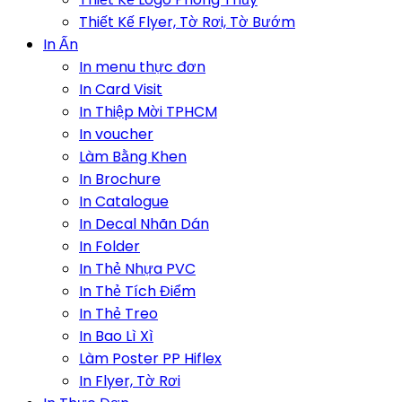
Thiết Kế Flyer, Tờ Rơi, Tờ Bướm
In Ấn
In menu thực đơn
In Card Visit
In Thiệp Mời TPHCM
In voucher
Làm Bằng Khen
In Brochure
In Catalogue
In Decal Nhãn Dán
In Folder
In Thẻ Nhựa PVC
In Thẻ Tích Điểm
In Thẻ Treo
In Bao Lì Xì
Làm Poster PP Hiflex
In Flyer, Tờ Rơi