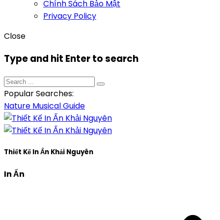
Chính Sách Bảo Mật
Privacy Policy
Close
Type and hit Enter to search
Popular Searches:
Nature
Musical
Guide
Thiết Kế In Ấn Khải Nguyên
In Ấn