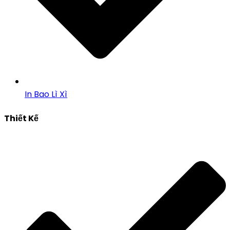
In Bao Lì Xì
Thiết Kế