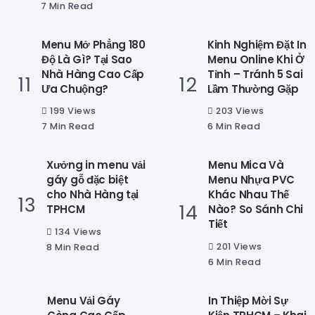
7 Min Read
Menu Mở Phẳng 180
Kinh Nghiệm Đặt In
Độ Là Gì? Tại Sao
Menu Online Khi Ở
Nhà Hàng Cao Cấp
Tỉnh – Tránh 5 Sai
Ưa Chuộng?
Lầm Thường Gặp
199 Views
203 Views
7 Min Read
6 Min Read
Xưởng in menu vải
Menu Mica Và
gáy gỗ đặc biệt
Menu Nhựa PVC
cho Nhà Hàng tại
Khác Nhau Thế
TPHCM
Nào? So Sánh Chi
Tiết
134 Views
201 Views
8 Min Read
6 Min Read
Menu Vải Gáy
In Thiệp Mời Sự