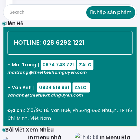
Nhập sản phẩm
Liên Hệ
HOTLINE:
028 6292 1221
– Mai Trang
|
0974 748 721
ZALO
maitrang@thietkekhainguyen.com
– Vân Anh
|
0934 819 961
ZALO
vananh@thietkekhainguyen.com
Địa chỉ:
210/9C Hồ Văn Huê, Phường Đức Nhuận, TP Hồ
Chí Minh, Việt Nam
Bài Viết Xem Nhiều
In menu nhà
In Menu Bìa