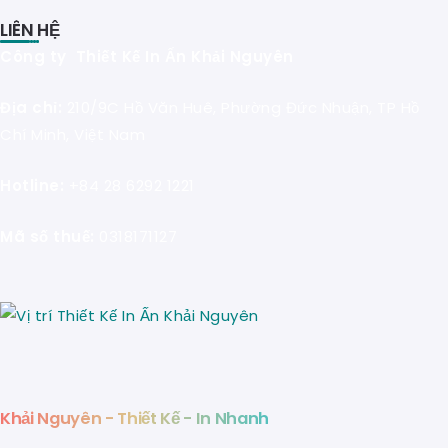
LIÊN HỆ
Công ty Thiết Kế In Ấn Khải Nguyên
Địa chỉ:
210/9C Hồ Văn Huê, Phường Đức Nhuận, TP Hồ
Chí Minh, Việt Nam
Hotline:
+84 28 6292 1221
Mã số thuế:
0318171127
Khải Nguyên - Thiết Kế - In Nhanh