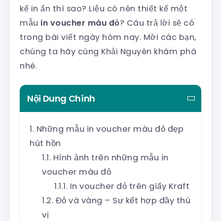
kế in ấn thì sao? Liệu có nên thiết kế một
mẫu
in voucher màu đỏ
? Câu trả lời sẽ có
trong bài viết ngày hôm nay. Mời các bạn,
chúng ta hãy cùng Khải Nguyên khám phá
nhé.
Nội Dung Chính
Những mẫu in voucher màu đỏ đẹp
hút hồn
Hình ảnh trên những mẫu in
voucher màu đỏ
In voucher đỏ trên giấy Kraft
Đỏ và vàng – Sự kết hợp đầy thú
vị