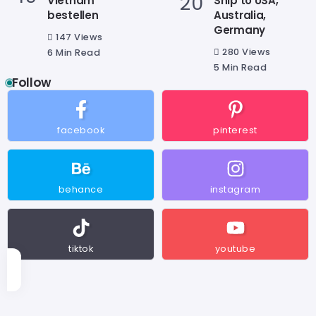
Vietnam
Ship to USA,
bestellen
Australia,
Germany
147 Views
280 Views
6 Min Read
5 Min Read
Follow
facebook
pinterest
behance
instagram
In Voucher TPHCM - Đẹ
Spa Nails Beauty
In Voucher TPHCM - Đẹp, Chất Lượng
tiktok
youtube
Spa Nails Beauty
Gutscheine für
Làm Voucher Spa
Nagelstudio
Cần Thông Tin
drucken –