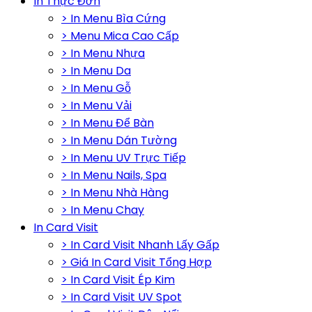
In Thực Đơn
> In Menu Bìa Cứng
> Menu Mica Cao Cấp
> In Menu Nhựa
> In Menu Da
> In Menu Gỗ
> In Menu Vải
> In Menu Để Bàn
> In Menu Dán Tường
> In Menu UV Trực Tiếp
> In Menu Nails, Spa
> In Menu Nhà Hàng
> In Menu Chay
In Card Visit
> In Card Visit Nhanh Lấy Gấp
> Giá In Card Visit Tổng Hợp
> In Card Visit Ép Kim
> In Card Visit UV Spot