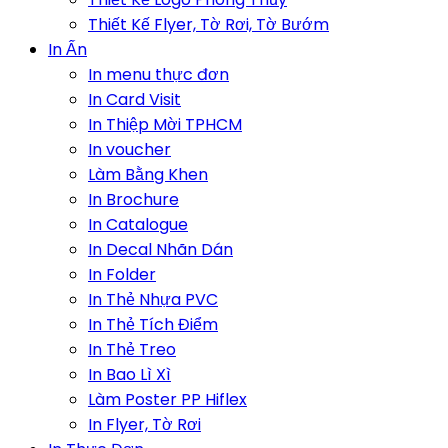
Thiết Kế Flyer, Tờ Rơi, Tờ Bướm
In Ấn
In menu thực đơn
In Card Visit
In Thiệp Mời TPHCM
In voucher
Làm Bằng Khen
In Brochure
In Catalogue
In Decal Nhãn Dán
In Folder
In Thẻ Nhựa PVC
In Thẻ Tích Điểm
In Thẻ Treo
In Bao Lì Xì
Làm Poster PP Hiflex
In Flyer, Tờ Rơi