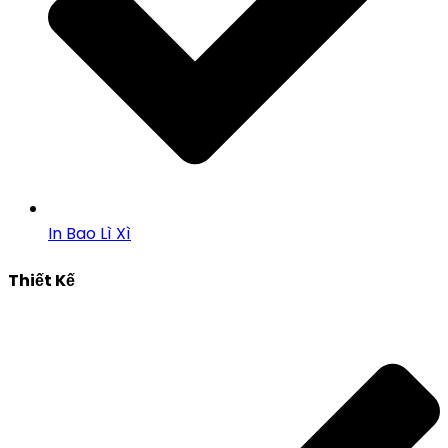
In Bao Lì Xì
Thiết Kế