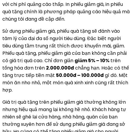
với chi phí quảng cáo thấp. In phiếu giảm giá, in phiếu
quà tặng chính là phương pháp quảng cáo hiệu quả mà
chúng tôi đang đề cập đến.
Sử dụng phiếu giảm giá, phiếu quà tặng sẽ đánh vào
tâm lý của đại đa số người tiêu dùng. Đặc biệt người
tiêu dùng tầm trung rất thích được khuyến mãi, giảm.
Phiếu quà tặng, phiếu giảm giá của bạn không cần phải
có giá trị quá cao. Chỉ đơn giản
giảm 5% – 10%
trên
tổng hóa đơn trên
2.000.000đ
chẳng hạn. Hoặc có thể
tặng trực tiếp tiền mặt
50.000đ – 100.000đ
gì đó. Một
món ăn nho nhỏ, một món quà xinh xinh cũng rất thích
hợp.
Giá trị quà tặng trên phiếu giảm giá thường không lớn
nhưng hiệu quả mang lại không hề nhỏ. Khách hàng tự
nhiên sẽ ghé lại cửa hàng, nhà hàng, quán của bạn
thường xuyên hơn để sử dụng phiếu giảm giá đang sở
hữu. Họ cũng có thể tặng phiếu giảm giá cho người