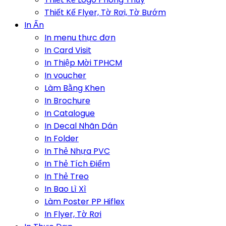
Thiết Kế Flyer, Tờ Rơi, Tờ Bướm
In Ấn
In menu thực đơn
In Card Visit
In Thiệp Mời TPHCM
In voucher
Làm Bằng Khen
In Brochure
In Catalogue
In Decal Nhãn Dán
In Folder
In Thẻ Nhựa PVC
In Thẻ Tích Điểm
In Thẻ Treo
In Bao Lì Xì
Làm Poster PP Hiflex
In Flyer, Tờ Rơi