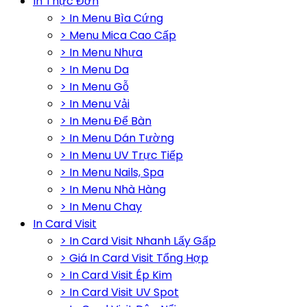
In Thực Đơn
> In Menu Bìa Cứng
> Menu Mica Cao Cấp
> In Menu Nhựa
> In Menu Da
> In Menu Gỗ
> In Menu Vải
> In Menu Để Bàn
> In Menu Dán Tường
> In Menu UV Trực Tiếp
> In Menu Nails, Spa
> In Menu Nhà Hàng
> In Menu Chay
In Card Visit
> In Card Visit Nhanh Lấy Gấp
> Giá In Card Visit Tổng Hợp
> In Card Visit Ép Kim
> In Card Visit UV Spot