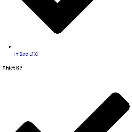
In Bao Lì Xì
Thiết Kế