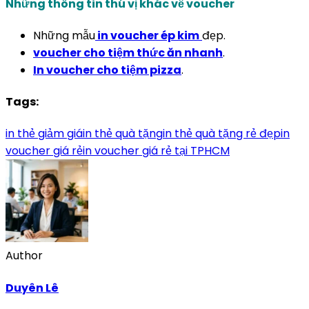
Những thông tin thú vị khác về voucher
Những mẫu
in voucher ép kim
đẹp.
voucher cho tiệm thức ăn nhanh
.
In voucher cho tiệm pizza
.
Tags:
in thẻ giảm giá
in thẻ quà tặng
in thẻ quà tặng rẻ đẹp
in
voucher giá rẻ
in voucher giá rẻ tại TPHCM
Author
Duyên Lê