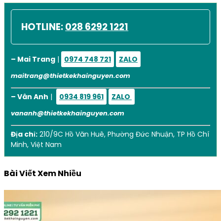
HOTLINE:
028 6292 1221
– Mai Trang
|
0974 748 721
ZALO
maitrang@thietkekhainguyen.com
– Vân Anh
|
0934 819 961
ZALO
vananh@thietkekhainguyen.com
Địa chỉ:
210/9C Hồ Văn Huê, Phường Đức Nhuận, TP Hồ Chí
Minh, Việt Nam
Bài Viết Xem Nhiều