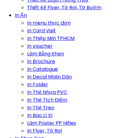
Thiết Kế Flyer, Tờ Rơi, Tờ Bướm
In Ấn
In menu thực đơn
In Card Visit
In Thiệp Mời TPHCM
In voucher
Làm Bằng Khen
In Brochure
In Catalogue
In Decal Nhãn Dán
In Folder
In Thẻ Nhựa PVC
In Thẻ Tích Điểm
In Thẻ Treo
In Bao Lì Xì
Làm Poster PP Hiflex
In Flyer, Tờ Rơi