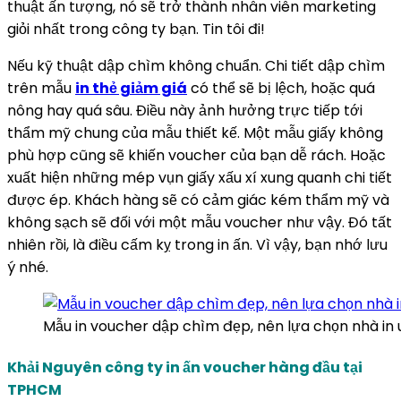
thuật ấn tượng, nó sẽ trở thành nhân viên marketing
giỏi nhất trong công ty bạn. Tin tôi đi!
Nếu kỹ thuật dập chìm không chuẩn. Chi tiết dập chìm
trên mẫu
in thẻ giảm giá
có thể sẽ bị lệch, hoặc quá
nông hay quá sâu. Điều này ảnh hưởng trực tiếp tới
thẩm mỹ chung của mẫu thiết kế. Một mẫu giấy không
phù hợp cũng sẽ khiến voucher của bạn dễ rách. Hoặc
xuất hiện những mép vụn giấy xấu xí xung quanh chi tiết
được ép. Khách hàng sẽ có cảm giác kém thẩm mỹ và
không sạch sẽ đối với một mẫu voucher như vậy. Đó tất
nhiên rồi, là điều cấm kỵ trong in ấn. Vì vậy, bạn nhớ lưu
ý nhé.
Mẫu in voucher dập chìm đẹp, nên lựa chọn nhà in u
Khải Nguyên công ty in ấn voucher hàng đầu tại
TPHCM