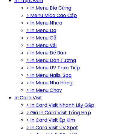
In Thực Đơn
> In Menu Bìa Cứng
> Menu Mica Cao Cấp
> In Menu Nhựa
> In Menu Da
> In Menu Gỗ
> In Menu Vải
> In Menu Để Bàn
> In Menu Dán Tường
> In Menu UV Trực Tiếp
> In Menu Nails, Spa
> In Menu Nhà Hàng
> In Menu Chay
In Card Visit
> In Card Visit Nhanh Lấy Gấp
> Giá In Card Visit Tổng Hợp
> In Card Visit Ép Kim
> In Card Visit UV Spot