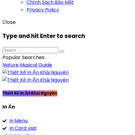
Chính Sách Bảo Mật
Privacy Policy
Close
Type and hit Enter to search
Popular Searches:
Nature
Musical
Guide
Thiết Kế In Ấn Khải Nguyên
In Ấn
In Menu
In Card visit