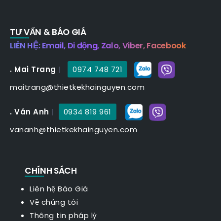
TƯ VẤN & BÁO GIÁ
LIÊN HỆ: Email, Di động, Zalo, Viber, Facebook
. Mai Trang
|
0974 748 721
maitrang@thietkekhainguyen.com
. Vân Anh
|
0934 819 961
vananh@thietkekhainguyen.com
CHÍNH SÁCH
Liên hệ Báo Giá
Về chúng tôi
Thông tin pháp lý