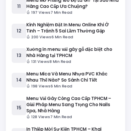
Menu Mở Phẳng 180 Độ Là Gì? Tại Sao Nhà
Hàng Cao Cấp Ưa Chuộng?
197 Views
7 Min Read
Kinh Nghiệm Đặt In Menu Online Khi Ở
Tỉnh – Tránh 5 Sai Lầm Thường Gặp
200 Views
6 Min Read
Xưởng in menu vải gáy gỗ đặc biệt cho
Nhà Hàng tại TPHCM
131 Views
8 Min Read
Menu Mica Và Menu Nhựa PVC Khác
Nhau Thế Nào? So Sánh Chi Tiết
198 Views
6 Min Read
Menu Vải Gáy Còng Cao Cấp TPHCM –
Giải Pháp Menu Sang Trọng Cho Nails
Spa, Nhà Hàng
128 Views
7 Min Read
In Thiệp Mời Sự Kiện TPHCM – Khai