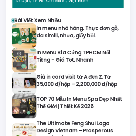
Nhuận, TP Hồ Chí Minh, Việt Nam
Bài Viết Xem Nhiều
In menu nhà hàng. Thực đơn gỗ,
da simili, nhựa, giấy bồi.
In Menu Bìa Cứng TPHCM Nổi
Tiếng – Giá Tốt, Nhanh
Giá in card visit từ A đến Z. Từ
35,000 đ/hộp – 2,200,000 đ/hộp
TOP 70 Mẫu In Menu Spa Đẹp Nhất
Thế Giới | Thiết Kế 2026
The Ultimate Feng Shui Logo
Design Vietnam – Prosperous