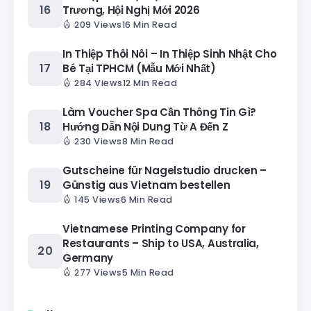
Trương, Hội Nghị Mới 2026
209 Views
16 Min Read
In Thiệp Thôi Nôi – In Thiệp Sinh Nhật Cho
Bé Tại TPHCM (Mẫu Mới Nhất)
284 Views
12 Min Read
Làm Voucher Spa Cần Thông Tin Gì?
Hướng Dẫn Nội Dung Từ A Đến Z
230 Views
8 Min Read
Gutscheine für Nagelstudio drucken –
Günstig aus Vietnam bestellen
145 Views
6 Min Read
Vietnamese Printing Company for
Restaurants – Ship to USA, Australia,
Germany
277 Views
5 Min Read