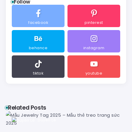
Follow
facebook
pinterest
behance
instagram
tiktok
youtube
Related Posts
Duyên Lê