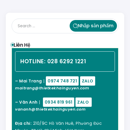
Nhập sản phẩm
Liên Hệ
HOTLINE:
028 6292 1221
– Mai Trang
|
0974 748 721
ZALO
maitrang@thietkekhainguyen.com
– Vân Anh
|
0934 819 961
ZALO
vananh@thietkekhainguyen.com
Địa chỉ:
210/9C Hồ Văn Huê, Phường Đức