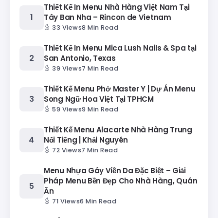
Thiết Kế In Menu Nhà Hàng Việt Nam Tại
Tây Ban Nha – Rincon de Vietnam
33 Views
8 Min Read
Thiết Kế In Menu Mica Lush Nails & Spa tại
San Antonio, Texas
39 Views
7 Min Read
Thiết Kế Menu Phở Master Y | Dự Án Menu
Song Ngữ Hoa Việt Tại TPHCM
59 Views
9 Min Read
Thiết Kế Menu Alacarte Nhà Hàng Trung
Nổi Tiếng | Khải Nguyên
72 Views
7 Min Read
Menu Nhựa Gáy Viền Da Đặc Biệt – Giải
Pháp Menu Bền Đẹp Cho Nhà Hàng, Quán
Ăn
71 Views
6 Min Read