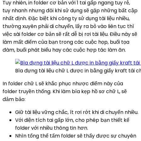
Tuy nhiên, in folder cơ bản với 1 tai gấp ngang tuy rẻ,
tuy nhanh nhưng đôi khi sử dụng sẽ gặp những bất cập
nhất định. Đặc biệt khi công ty sử dụng tài liệu nhiều,
thường xuyên phải di chuyển, lấy ra bỏ vào liên tục thì
việc sài folder cơ bản sẽ rất dễ bị rơi tài liệu. Điều này sẽ
làm mất điểm của bạn trong các cuộc họp, buổi tọa
đàm, buổi phát biểu hay các cuộc hợp tác làm ăn.
Bìa đựng tài liệu chữ L được in bằng giấy kraft tái c
In folder chữ L sẽ khắc phục nhược điểm này của
folder truyền thống. Khi làm bìa kẹp hồ sơ chữ L, sẽ
đảm bảo:
Giữ tài liệu vững chắc, ít rơi rớt khi di chuyển nhiều.
Với diện tích tai gấp lớn, cho phép bạn thiết kế
folder với nhiều thông tin hơn.
Nhìn tổng thể tấm folder sẽ thấy được sự chuyên