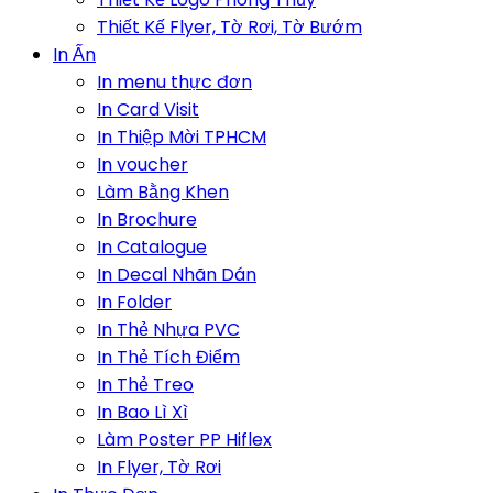
Thiết Kế Flyer, Tờ Rơi, Tờ Bướm
In Ấn
In menu thực đơn
In Card Visit
In Thiệp Mời TPHCM
In voucher
Làm Bằng Khen
In Brochure
In Catalogue
In Decal Nhãn Dán
In Folder
In Thẻ Nhựa PVC
In Thẻ Tích Điểm
In Thẻ Treo
In Bao Lì Xì
Làm Poster PP Hiflex
In Flyer, Tờ Rơi