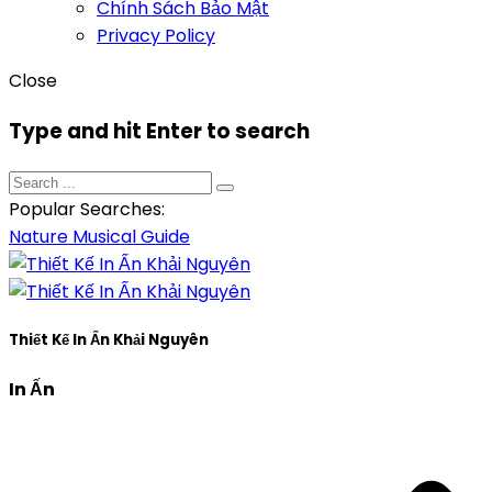
Chính Sách Bảo Mật
Privacy Policy
Close
Type and hit Enter to search
Popular Searches:
Nature
Musical
Guide
Thiết Kế In Ấn Khải Nguyên
In Ấn