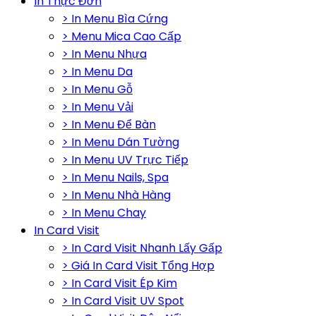
In Thực Đơn
> In Menu Bìa Cứng
> Menu Mica Cao Cấp
> In Menu Nhựa
> In Menu Da
> In Menu Gỗ
> In Menu Vải
> In Menu Để Bàn
> In Menu Dán Tường
> In Menu UV Trực Tiếp
> In Menu Nails, Spa
> In Menu Nhà Hàng
> In Menu Chay
In Card Visit
> In Card Visit Nhanh Lấy Gấp
> Giá In Card Visit Tổng Hợp
> In Card Visit Ép Kim
> In Card Visit UV Spot