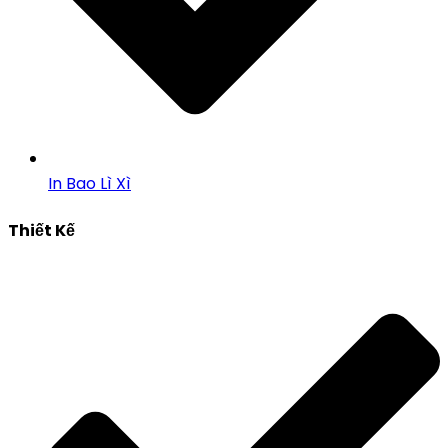
In Bao Lì Xì
Thiết Kế