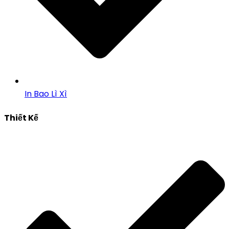
In Bao Lì Xì
Thiết Kế