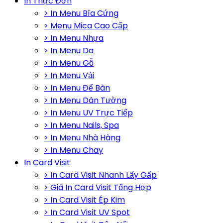
In Thực Đơn
> In Menu Bìa Cứng
> Menu Mica Cao Cấp
> In Menu Nhựa
> In Menu Da
> In Menu Gỗ
> In Menu Vải
> In Menu Để Bàn
> In Menu Dán Tường
> In Menu UV Trực Tiếp
> In Menu Nails, Spa
> In Menu Nhà Hàng
> In Menu Chay
In Card Visit
> In Card Visit Nhanh Lấy Gấp
> Giá In Card Visit Tổng Hợp
> In Card Visit Ép Kim
> In Card Visit UV Spot