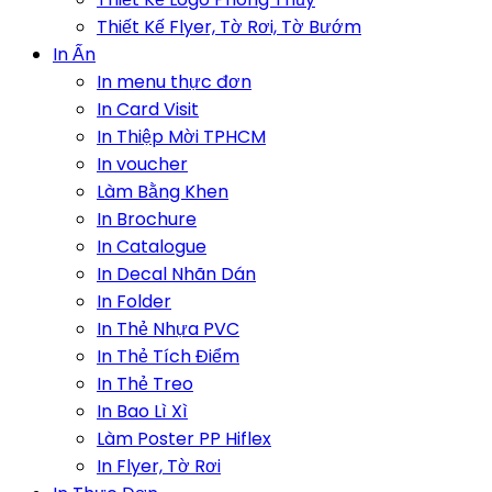
Thiết Kế Flyer, Tờ Rơi, Tờ Bướm
In Ấn
In menu thực đơn
In Card Visit
In Thiệp Mời TPHCM
In voucher
Làm Bằng Khen
In Brochure
In Catalogue
In Decal Nhãn Dán
In Folder
In Thẻ Nhựa PVC
In Thẻ Tích Điểm
In Thẻ Treo
In Bao Lì Xì
Làm Poster PP Hiflex
In Flyer, Tờ Rơi