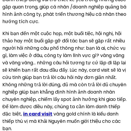
gặp quan trọng, giúp cá nhân /doanh nghiệp quảng bá
hình ảnh công ty, phát triển thương hiệu cá nhân theo
hướng tích cực.
Khi bạn đến một cuộc họp, một buổi tiệc, hội nghị, hội
thảo hay một buổi gặp gỡ đối tác bạn sẽ gặp rất nhiều
người hỏi những câu phổ thông như: bạn là ai, chức vụ
gì, làm việc ở đâu, công ty làm lĩnh vực gì? vâng vâng
và vâng vâng… những câu hỏi tương tự cứ lặp đi lặp lại
sẽ khiến bạn rất đau đầu đấy. Lúc này, card visit sẽ là vị
cứu tinh giúp bạn trả lời câu hỏi này đơn giản nhất.
Không những trả lời đúng, đủ mà còn trả lời đủ chuyên
nghiệp giúp bạn khẳng định hình ảnh doanh nhân
chuyên nghiệp, chiếm lấy spot ảnh hưởng khi giao tiếp.
Để làm được điều này, chúng ta cần làm danh thiếp
đặc biệt,
in card visit
vàng gold chính là kiểu danh
thiếp thú vị mà Khải Nguyên muốn giới thiệu cho các
bạn.