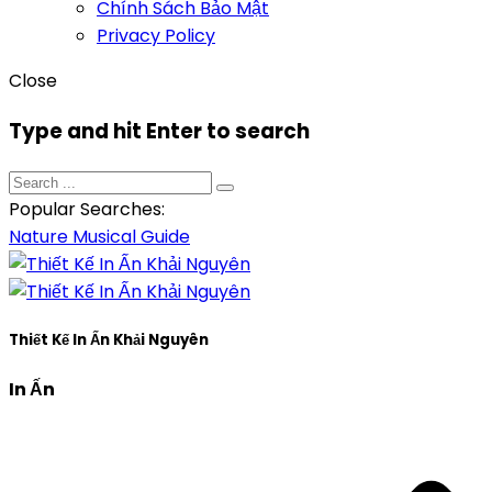
Chính Sách Bảo Mật
Privacy Policy
Close
Type and hit Enter to search
Popular Searches:
Nature
Musical
Guide
Thiết Kế In Ấn Khải Nguyên
In Ấn