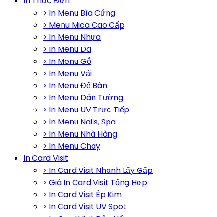
In Thực Đơn
> In Menu Bìa Cứng
> Menu Mica Cao Cấp
> In Menu Nhựa
> In Menu Da
> In Menu Gỗ
> In Menu Vải
> In Menu Để Bàn
> In Menu Dán Tường
> In Menu UV Trực Tiếp
> In Menu Nails, Spa
> In Menu Nhà Hàng
> In Menu Chay
In Card Visit
> In Card Visit Nhanh Lấy Gấp
> Giá In Card Visit Tổng Hợp
> In Card Visit Ép Kim
> In Card Visit UV Spot