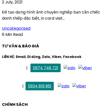
2 July, 2021
Để tạo dựng hình ảnh chuyên nghiệp bạn cần chiếc
danh thiếp đặc biệt, in card visit...
Uncategorized
6 Min Read
TƯ VẤN & BÁO GIÁ
LIÊN HỆ: Email, Di động, Zalo, Viber, Facebook
. Mai Trang
|
0974 748 721
maitrang@thietkekhainguyen.com
. Vân Anh
|
0934 819 961
vananh@thietkekhainguyen.com
CHÍNH SÁCH