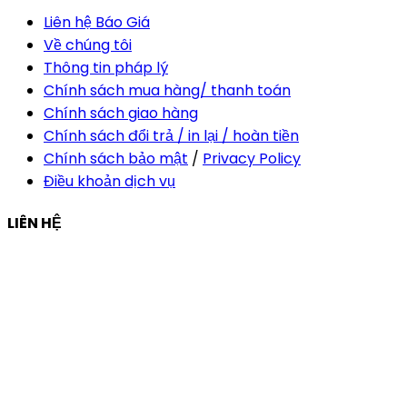
Liên hệ Báo Giá
Về chúng tôi
Thông tin pháp lý
Chính sách mua hàng/ thanh toán
Chính sách giao hàng
Chính sách đổi trả / in lại / hoàn tiền
Chính sách bảo mật
/
Privacy Policy
Điều khoản dịch vụ
LIÊN HỆ
Công ty Thiết Kế In Ấn Khải Nguyên
Địa chỉ:
210/9C Hồ Văn Huê, Phường Đức Nhuận, TP Hồ
Chí Minh, Việt Nam
Hotline:
+84 28 6292 1221
Mã số thuế:
0318171127