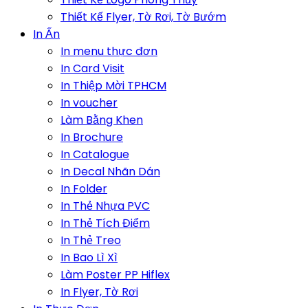
Thiết Kế Flyer, Tờ Rơi, Tờ Bướm
In Ấn
In menu thực đơn
In Card Visit
In Thiệp Mời TPHCM
In voucher
Làm Bằng Khen
In Brochure
In Catalogue
In Decal Nhãn Dán
In Folder
In Thẻ Nhựa PVC
In Thẻ Tích Điểm
In Thẻ Treo
In Bao Lì Xì
Làm Poster PP Hiflex
In Flyer, Tờ Rơi