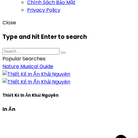
Chính Sách Bảo Mật
Privacy Policy
Close
Type and hit Enter to search
Popular Searches:
Nature
Musical
Guide
Thiết Kế In Ấn Khải Nguyên
In Ấn