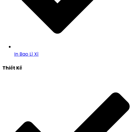
In Bao Lì Xì
Thiết Kế