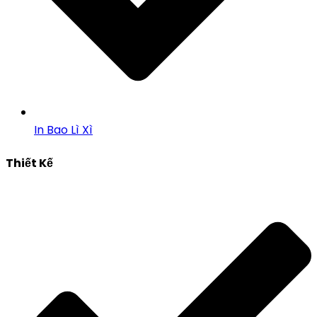
In Bao Lì Xì
Thiết Kế