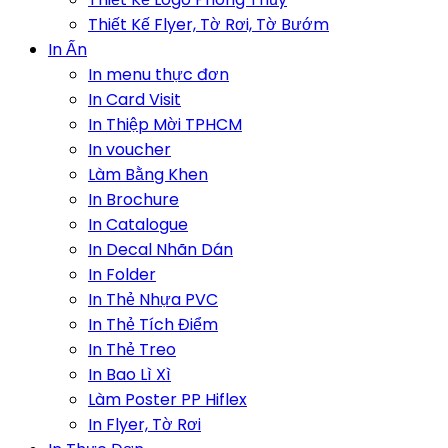
Thiết Kế Flyer, Tờ Rơi, Tờ Bướm
In Ấn
In menu thực đơn
In Card Visit
In Thiệp Mời TPHCM
In voucher
Làm Bằng Khen
In Brochure
In Catalogue
In Decal Nhãn Dán
In Folder
In Thẻ Nhựa PVC
In Thẻ Tích Điểm
In Thẻ Treo
In Bao Lì Xì
Làm Poster PP Hiflex
In Flyer, Tờ Rơi