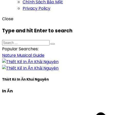
Chính Sách Bảo Mật
Privacy Policy
Close
Type and hit Enter to search
Popular Searches:
Nature
Musical
Guide
Thiết Kế In Ấn Khải Nguyên
In Ấn