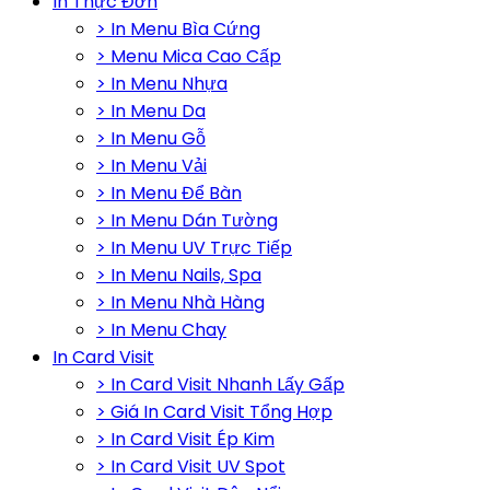
In Thực Đơn
> In Menu Bìa Cứng
> Menu Mica Cao Cấp
> In Menu Nhựa
> In Menu Da
> In Menu Gỗ
> In Menu Vải
> In Menu Để Bàn
> In Menu Dán Tường
> In Menu UV Trực Tiếp
> In Menu Nails, Spa
> In Menu Nhà Hàng
> In Menu Chay
In Card Visit
> In Card Visit Nhanh Lấy Gấp
> Giá In Card Visit Tổng Hợp
> In Card Visit Ép Kim
> In Card Visit UV Spot