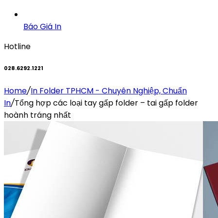
Báo Giá In
Hotline
028.6292.1221
Home
/
In Folder TPHCM - Chuyên Nghiệp, Chuẩn
In
/
Tổng hợp các loại tay gấp folder – tai gấp folder
hoành tráng nhất