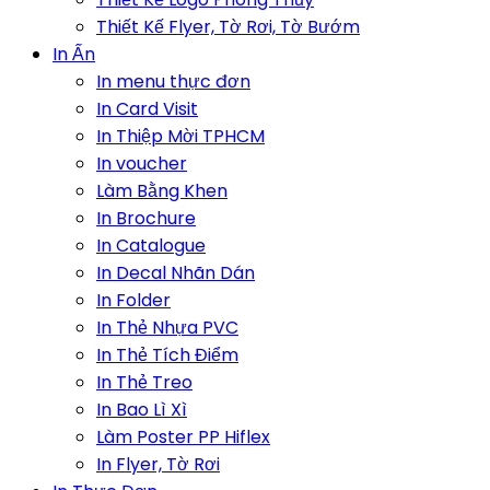
Thiết Kế Flyer, Tờ Rơi, Tờ Bướm
In Ấn
In menu thực đơn
In Card Visit
In Thiệp Mời TPHCM
In voucher
Làm Bằng Khen
In Brochure
In Catalogue
In Decal Nhãn Dán
In Folder
In Thẻ Nhựa PVC
In Thẻ Tích Điểm
In Thẻ Treo
In Bao Lì Xì
Làm Poster PP Hiflex
In Flyer, Tờ Rơi