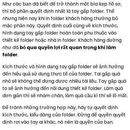
Như các bạn đã biết để trở thành một bìa kẹp hồ sơ,
thì bộ phần quyết định nhất là tay gấp folder. Thế
nhưng hiện nay khi in folder khách hàng thường bỏ
mặc phần này. Quyết định cuối cùng về kích thước,
hình dạng tay gấp folder hoàn toàn phụ thuộc vào
thiết kế folder hoặc nhà in folder. Khách hàng dường
như đã
bỏ qua quyền lợi rất quan trọng khi làm
folder
.
Kích thước và hình dạng tay gấp folder sẽ ảnh hưởng
đến hiệu quả sử dụng thực tế của folder. Tai gấp quá
nhỏ sẽ không thể đựng được nhiều tài liệu. Tay gấp quá
to sẽ ảnh hướng đến nội dung thiết kế folder. Làm quá
đơn giản thì sẽ nhàm chán, làm quá cầu kì thì sẽ lố mất.
Để tránh những trường hợp này, hãy tự quyết định
kích thước, kiểu dáng của folder. Đừng để quyền quyết
định rơi vào tay ai khác, nó nên là quyền của bạn.