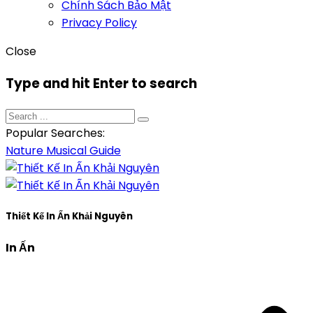
Chính Sách Bảo Mật
Privacy Policy
Close
Type and hit Enter to search
Popular Searches:
Nature
Musical
Guide
Thiết Kế In Ấn Khải Nguyên
In Ấn