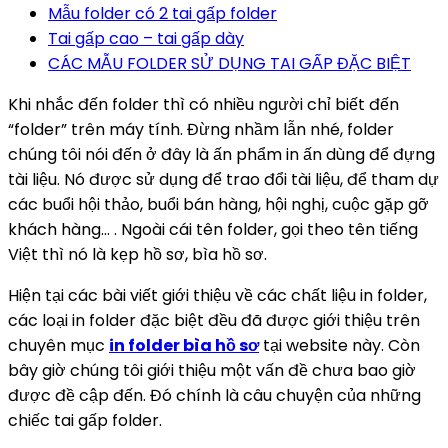
Mẫu folder có 2 tai gấp folder
Tai gấp cao – tai gấp dày
CÁC MẪU FOLDER SỬ DỤNG TAI GẤP ĐẶC BIỆT
Khi nhắc đến folder thì có nhiều người chỉ biết đến
“folder” trên máy tính. Đừng nhầm lẫn nhé, folder
chúng tôi nói đến ở đây là ấn phẩm in ấn dùng để đựng
tài liệu. Nó được sử dụng để trao đổi tài liệu, để tham dự
các buổi hội thảo, buổi bán hàng, hội nghị, cuộc gặp gỡ
khách hàng… . Ngoài cái tên folder, gọi theo tên tiếng
Việt thì nó là kẹp hồ sơ, bìa hồ sơ.
Hiện tại các bài viết giới thiệu về các chất liệu in folder,
các loại in folder đặc biệt đều đã được giới thiệu trên
chuyên mục
in folder bìa hồ sơ
tại website này. Còn
bây giờ chúng tôi giới thiệu một vấn đề chưa bao giờ
được đề cập đến. Đó chính là câu chuyện của những
chiếc tai gấp folder.