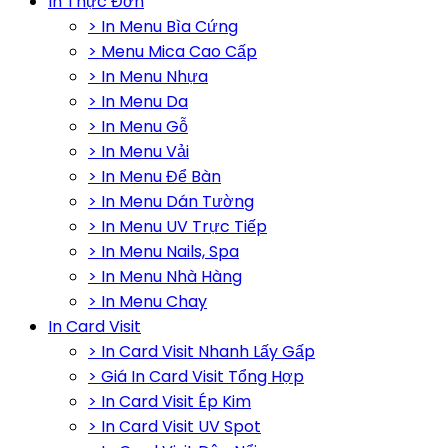
In Thực Đơn
> In Menu Bìa Cứng
> Menu Mica Cao Cấp
> In Menu Nhựa
> In Menu Da
> In Menu Gỗ
> In Menu Vải
> In Menu Để Bàn
> In Menu Dán Tường
> In Menu UV Trực Tiếp
> In Menu Nails, Spa
> In Menu Nhà Hàng
> In Menu Chay
In Card Visit
> In Card Visit Nhanh Lấy Gấp
> Giá In Card Visit Tổng Hợp
> In Card Visit Ép Kim
> In Card Visit UV Spot