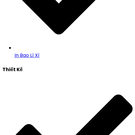
In Bao Lì Xì
Thiết Kế