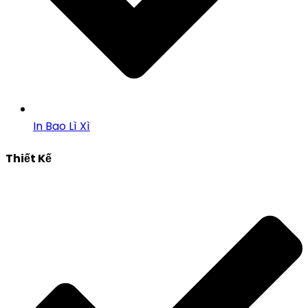
In Bao Lì Xì
Thiết Kế