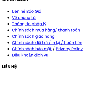
Liên hệ Báo Giá
Về chúng tôi
Thông tin pháp lý
Chính sách mua hàng/ thanh toán
Chính sách giao hàng
Chính sách đổi trả / in lại / hoàn tiền
Chính sách bảo mật
/
Privacy Policy
Điều khoản dịch vụ
LIÊN HỆ
Công ty Thiết Kế In Ấn Khải Nguyên
Địa chỉ:
210/9C Hồ Văn Huê, Phường Đức Nhuận, TP Hồ
Chí Minh, Việt Nam
Hotline:
+84 28 6292 1221