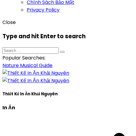
Chính Sách Bảo Mật
Privacy Policy
Close
Type and hit Enter to search
Popular Searches:
Nature
Musical
Guide
Thiết Kế In Ấn Khải Nguyên
In Ấn