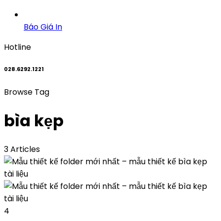
Báo Giá In
Hotline
028.6292.1221
Browse Tag
bìa kẹp
3 Articles
4