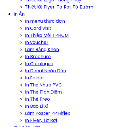
Thiết Kế Flyer, Tờ Rơi, Tờ Bướm
In Ấn
In menu thực đơn
In Card Visit
In Thiệp Mời TPHCM
In voucher
Làm Bằng Khen
In Brochure
In Catalogue
In Decal Nhãn Dán
In Folder
In Thẻ Nhựa PVC
In Thẻ Tích Điểm
In Thẻ Treo
In Bao Lì Xì
Làm Poster PP Hiflex
In Flyer, Tờ Rơi