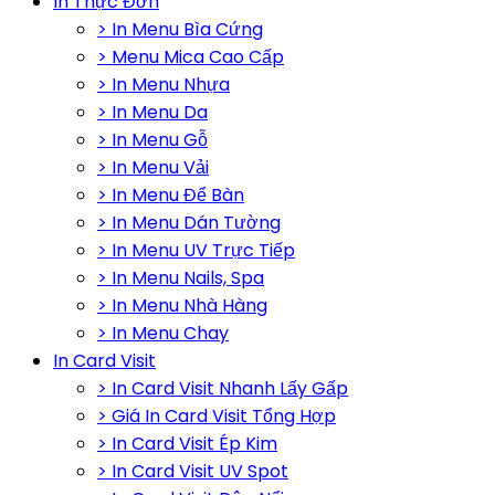
In Thực Đơn
> In Menu Bìa Cứng
> Menu Mica Cao Cấp
> In Menu Nhựa
> In Menu Da
> In Menu Gỗ
> In Menu Vải
> In Menu Để Bàn
> In Menu Dán Tường
> In Menu UV Trực Tiếp
> In Menu Nails, Spa
> In Menu Nhà Hàng
> In Menu Chay
In Card Visit
> In Card Visit Nhanh Lấy Gấp
> Giá In Card Visit Tổng Hợp
> In Card Visit Ép Kim
> In Card Visit UV Spot