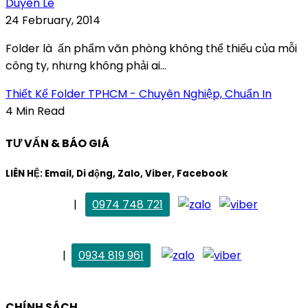
Duyên Lê
24 February, 2014
Folder là ấn phẩm văn phòng không thể thiếu của mỗi
công ty, nhưng không phải ai...
Thiết Kế Folder TPHCM - Chuyên Nghiệp, Chuẩn In
4 Min Read
TƯ VẤN & BÁO GIÁ
LIÊN HỆ: Email, Di động, Zalo, Viber, Facebook
. Mai Trang
|
0974 748 721
maitrang@thietkekhainguyen.com
. Vân Anh
|
0934 819 961
vananh@thietkekhainguyen.com
CHÍNH SÁCH