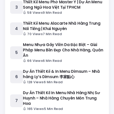
Thiết Kế Menu Phở Master Y | Dự Án Menu
Song Ngữ Hoa Việt Tại TPHCM
58 Views
9 Min Read
Thiết Kế Menu Alacarte Nhà Hàng Trung
Nổi Tiếng | Khải Nguyên
70 Views
7 Min Read
Menu Nhựa Gáy Viền Da Đặc Biệt – Giải
Pháp Menu Bền Đẹp Cho Nhà Hàng, Quán
Ăn
66 Views
6 Min Read
Dự Án Thiết Kế & In Menu Dimsum – Nhà
hàng Ly’s Dimsum 李家點心
128 Views
6 Min Read
Dự Án Thiết Kế In Menu Nhà Hàng Nhị Sư
Huynh – Nhà Hàng Chuyên Món Trung
Hoa
165 Views
5 Min Read