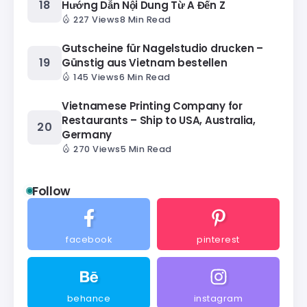
Hướng Dẫn Nội Dung Từ A Đến Z
227 Views
8 Min Read
Gutscheine für Nagelstudio drucken –
Günstig aus Vietnam bestellen
145 Views
6 Min Read
Vietnamese Printing Company for
Restaurants – Ship to USA, Australia,
Germany
270 Views
5 Min Read
Follow
facebook
pinterest
behance
instagram