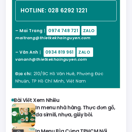
HOTLINE:
028 6292 1221
– Mai Trang
|
0974 748 721
ZALO
maitrang@thietkekhainguyen.com
– Vân Anh
|
0934 819 961
ZALO
vananh@thietkekhainguyen.com
Địa chỉ:
210/9C Hồ Văn Huê, Phường Đức
Nhuận, TP Hồ Chí Minh, Việt Nam
Bài Viết Xem Nhiều
In menu nhà hàng. Thực đơn gỗ,
da simili, nhựa, giấy bồi.
In Menu Bìa Cứng TPHCM Nổi