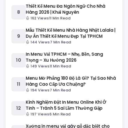
Thiết Kế Menu Đa Ngôn Ngữ Cho Nhà
Hàng 2026 | Khải Nguyên
162 Views
11 Min Read
Mẫu Thiết Kế Menu Nhà Hàng Nhật Lalala |
Dự Án Thiết Kế Menu Đẹp Tại TPHCM
144 Views
7 Min Read
In Menu Vải TPHCM – Nhẹ, Bền, Sang
Trọng – Xu Hướng 2026
149 Views
11 Min Read
Menu Mở Phẳng 180 Độ Là Gì? Tại Sao Nhà
Hàng Cao Cấp Ưa Chuộng?
194 Views
7 Min Read
Kinh Nghiệm Đặt In Menu Online Khi Ở
Tỉnh – Tránh 5 Sai Lầm Thường Gặp
197 Views
6 Min Read
Xưởng in menu vải gáy gỗ đặc biệt cho