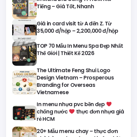
Tiếng – Giá Tốt, Nhanh
Giá in card visit từ A đến Z. Từ
35,000 đ/hộp – 2,200,000 đ/hộp
TOP 70 Mẫu In Menu Spa Đẹp Nhất
Thế Giới | Thiết Kế 2026
The Ultimate Feng Shui Logo
Design Vietnam – Prosperous
Branding for Overseas
Vietnamese
In menu nhựa pvc bền đẹp
chống nước
thực đơn nhựa giá
rẻ HCM
20+ Mẫu menu chay – thực đơn