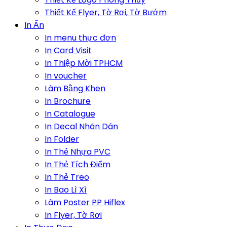
Thiết Kế Flyer, Tờ Rơi, Tờ Bướm
In Ấn
In menu thực đơn
In Card Visit
In Thiệp Mời TPHCM
In voucher
Làm Bằng Khen
In Brochure
In Catalogue
In Decal Nhãn Dán
In Folder
In Thẻ Nhựa PVC
In Thẻ Tích Điểm
In Thẻ Treo
In Bao Lì Xì
Làm Poster PP Hiflex
In Flyer, Tờ Rơi