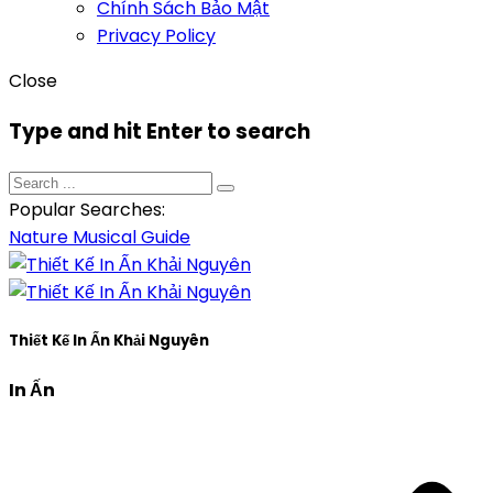
Chính Sách Bảo Mật
Privacy Policy
Close
Type and hit Enter to search
Popular Searches:
Nature
Musical
Guide
Thiết Kế In Ấn Khải Nguyên
In Ấn