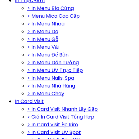
In Thực Đơn
> In Menu Bìa Cứng
> Menu Mica Cao Cấp
> In Menu Nhựa
> In Menu Da
> In Menu Gỗ
> In Menu Vải
> In Menu Để Bàn
> In Menu Dán Tường
> In Menu UV Trực Tiếp
> In Menu Nails, Spa
> In Menu Nhà Hàng
> In Menu Chay
In Card Visit
> In Card Visit Nhanh Lấy Gấp
> Giá In Card Visit Tổng Hợp
> In Card Visit Ép Kim
> In Card Visit UV Spot