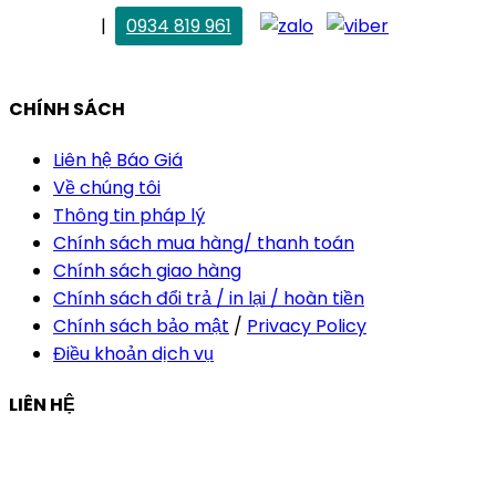
. Vân Anh
|
0934 819 961
vananh@thietkekhainguyen.com
CHÍNH SÁCH
Liên hệ Báo Giá
Về chúng tôi
Thông tin pháp lý
Chính sách mua hàng/ thanh toán
Chính sách giao hàng
Chính sách đổi trả / in lại / hoàn tiền
Chính sách bảo mật
/
Privacy Policy
Điều khoản dịch vụ
LIÊN HỆ
Công ty Thiết Kế In Ấn Khải Nguyên