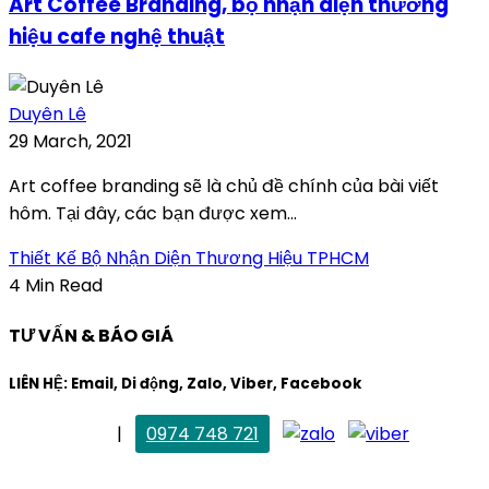
Art Coffee Branding, bộ nhận diện thương
hiệu cafe nghệ thuật
Duyên Lê
29 March, 2021
Art coffee branding sẽ là chủ đề chính của bài viết
hôm. Tại đây, các bạn được xem...
Thiết Kế Bộ Nhận Diện Thương Hiệu TPHCM
4 Min Read
TƯ VẤN & BÁO GIÁ
LIÊN HỆ: Email, Di động, Zalo, Viber, Facebook
. Mai Trang
|
0974 748 721
maitrang@thietkekhainguyen.com