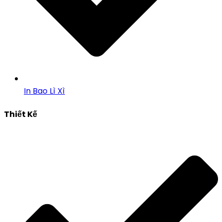
In Bao Lì Xì
Thiết Kế