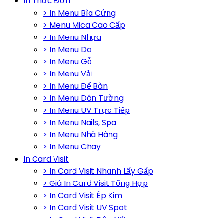
In Thực Đơn
> In Menu Bìa Cứng
> Menu Mica Cao Cấp
> In Menu Nhựa
> In Menu Da
> In Menu Gỗ
> In Menu Vải
> In Menu Để Bàn
> In Menu Dán Tường
> In Menu UV Trực Tiếp
> In Menu Nails, Spa
> In Menu Nhà Hàng
> In Menu Chay
In Card Visit
> In Card Visit Nhanh Lấy Gấp
> Giá In Card Visit Tổng Hợp
> In Card Visit Ép Kim
> In Card Visit UV Spot