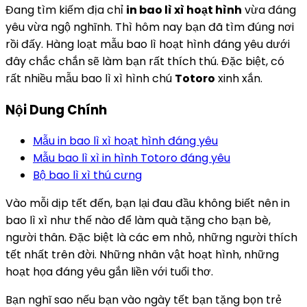
Đang tìm kiếm địa chỉ
in bao lì xì hoạt hình
vừa đáng
yêu vừa ngộ nghĩnh. Thì hôm nay bạn đã tìm đúng nơi
rồi đấy. Hàng loạt mẫu bao lì hoạt hình đáng yêu dưới
đây chắc chắn sẽ làm bạn rất thích thú. Đặc biệt, có
rất nhiều mẫu bao lì xì hình chú
Totoro
xinh xắn.
Nội Dung Chính
Mẫu in bao lì xì hoạt hình đáng yêu
Mẫu bao lì xì in hình Totoro đáng yêu
Bộ bao lì xì thú cưng
Vào mỗi dịp tết đến, bạn lại đau đầu không biết nên in
bao lì xì như thế nào để làm quà tặng cho bạn bè,
người thân. Đặc biệt là các em nhỏ, những người thích
tết nhất trên đời. Những nhân vật hoạt hình, những
hoạt họa đáng yêu gắn liền với tuổi thơ.
Bạn nghĩ sao nếu bạn vào ngày tết bạn tặng bọn trẻ