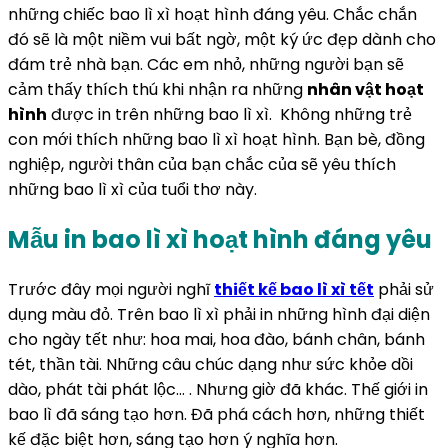
những chiếc bao lì xì hoạt hình đáng yêu. Chắc chắn
đó sẽ là một niềm vui bất ngờ, một ký ức đẹp dành cho
đám trẻ nhà bạn. Các em nhỏ, những người bạn sẽ
cảm thấy thích thú khi nhận ra những
nhân vật hoạt
hình
được in trên những bao lì xì. Không những trẻ
con mới thích những bao lì xì hoạt hình. Bạn bè, đồng
nghiệp, người thân của bạn chắc của sẽ yêu thích
những bao lì xì của tuổi thơ này.
Mẫu in bao lì xì hoạt hình đáng yêu
Trước đây mọi người nghĩ
thiết kế bao lì xì tết
phải sử
dụng màu đỏ. Trên bao lì xì phải in những hình đại diện
cho ngày tết như: hoa mai, hoa đào, bánh chân, bánh
tét, thần tài. Những câu chúc dạng như sức khỏe dồi
dào, phát tài phát lộc… . Nhưng giờ đã khác. Thế giới in
bao lì đã sáng tạo hơn. Đã phá cách hơn, những thiết
kế đặc biệt hơn, sáng tạo hơn ý nghĩa hơn.