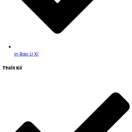
In Bao Lì Xì
Thiết Kế