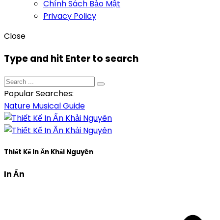
Chính Sách Bảo Mật
Privacy Policy
Close
Type and hit Enter to search
Popular Searches:
Nature
Musical
Guide
Thiết Kế In Ấn Khải Nguyên
In Ấn