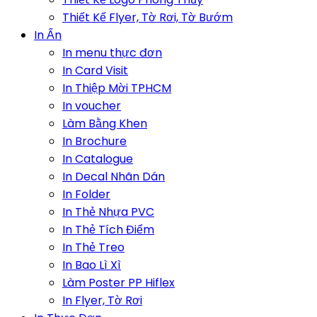
Thiết Kế Flyer, Tờ Rơi, Tờ Bướm
In Ấn
In menu thực đơn
In Card Visit
In Thiệp Mời TPHCM
In voucher
Làm Bằng Khen
In Brochure
In Catalogue
In Decal Nhãn Dán
In Folder
In Thẻ Nhựa PVC
In Thẻ Tích Điểm
In Thẻ Treo
In Bao Lì Xì
Làm Poster PP Hiflex
In Flyer, Tờ Rơi