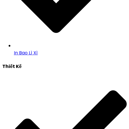
In Bao Lì Xì
Thiết Kế