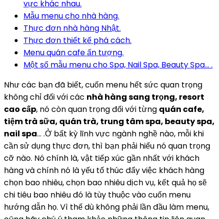
vực khác nhau.
Mẫu menu cho nhà hàng.
Thực đơn nhà hàng Nhật.
Thực đơn thiết kế phá cách.
Menu quán cafe ấn tượng.
Một số mẫu menu cho Spa, Nail Spa, Beauty Spa… .
Như các bạn đã biết, cuốn menu hết sức quan trọng
không chỉ đối với các
nhà hàng sang trọng, resort
cao cấp
, nó còn quan trọng đối với từng
quán cafe,
tiệm trà sữa, quán trà, trung tâm spa, beauty spa,
nail spa
… .Ở bất kỳ lĩnh vực ngành nghề nào, mỗi khi
cần sử dụng thực đơn, thì bạn phải hiểu nó quan trọng
cỡ nào. Nó chính là, vật tiếp xúc gần nhất với khách
hàng và chính nó là yếu tố thúc đẩy việc khách hàng
chọn bao nhiêu, chọn bao nhiêu dịch vụ, kết quả họ sẽ
chi tiêu bao nhiêu đó là tùy thuộc vào cuốn menu
hướng dẫn họ. Vì thế dù không phải lần đầu làm menu,