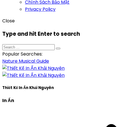
Chính Sách Bảo Mật
Privacy Policy
Close
Type and hit Enter to search
Popular Searches:
Nature
Musical
Guide
Thiết Kế In Ấn Khải Nguyên
In Ấn