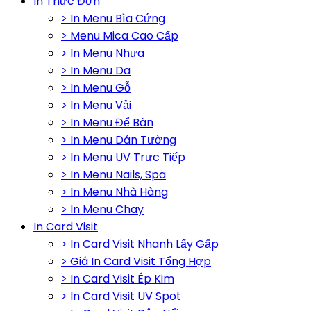
In Thực Đơn
> In Menu Bìa Cứng
> Menu Mica Cao Cấp
> In Menu Nhựa
> In Menu Da
> In Menu Gỗ
> In Menu Vải
> In Menu Để Bàn
> In Menu Dán Tường
> In Menu UV Trực Tiếp
> In Menu Nails, Spa
> In Menu Nhà Hàng
> In Menu Chay
In Card Visit
> In Card Visit Nhanh Lấy Gấp
> Giá In Card Visit Tổng Hợp
> In Card Visit Ép Kim
> In Card Visit UV Spot