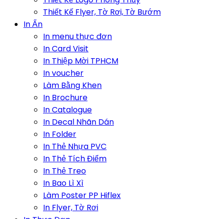
Thiết Kế Flyer, Tờ Rơi, Tờ Bướm
In Ấn
In menu thực đơn
In Card Visit
In Thiệp Mời TPHCM
In voucher
Làm Bằng Khen
In Brochure
In Catalogue
In Decal Nhãn Dán
In Folder
In Thẻ Nhựa PVC
In Thẻ Tích Điểm
In Thẻ Treo
In Bao Lì Xì
Làm Poster PP Hiflex
In Flyer, Tờ Rơi