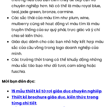
chuyên nghiệp hơn. Nó có thể là màu royal blue,
teal, jade green, bronze, carmine.
Các sắc thái của màu tím như plum, wine,
mulberry cũng sẽ hoạt động vì màu tím là màu
truyền thống của sự quý phái, trực giác và ý chí
chia sẻ kiến thức.
Giáo dục dành cho các bạn nhỏ hãy kết hợp màu
sắc của cầu vồng trong logo doanh nghiệp của
mình.
Các trường thời trang có thể khuấy động những
màu sắc táo bạo như đỏ tươi, cam sáng hoặc
fuschia.
Mời bạn đón đọc:
15 mẫu thiết kế tờ rơi giáo dục chuyên nghiệp
.
Thiết kế brochure giáo dục, kiến thức trong
từng chi tiết
.