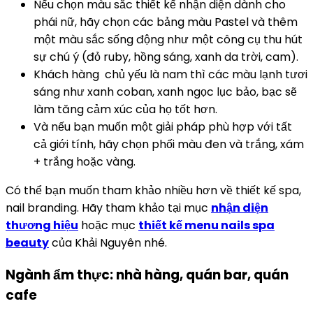
Nếu chọn màu sắc thiết kế nhận diện dành cho
phái nữ, hãy chọn các bảng màu Pastel và thêm
một màu sắc sống động như một công cụ thu hút
sự chú ý (đỏ ruby, hồng sáng, xanh da trời, cam).
Khách hàng chủ yếu là nam thì các màu lạnh tươi
sáng như xanh coban, xanh ngọc lục bảo, bạc sẽ
làm tăng cảm xúc của họ tốt hơn.
Và nếu bạn muốn một giải pháp phù hợp với tất
cả giới tính, hãy chọn phối màu đen và trắng, xám
+ trắng hoặc vàng.
Có thể bạn muốn tham khảo nhiều hơn về thiết kế spa,
nail branding. Hãy tham khảo tại mục
nhận diện
thương hiệu
hoặc mục
thiết kế menu nails spa
beauty
của Khải Nguyên nhé.
Ngành ẩm thực: nhà hàng, quán bar, quán
cafe