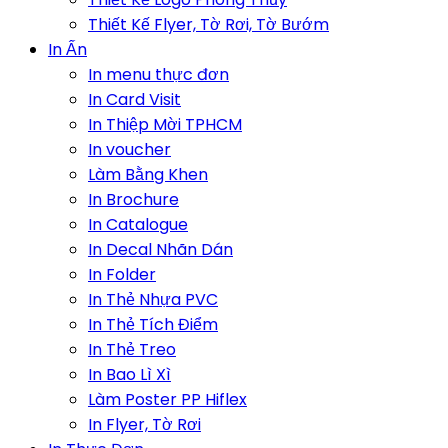
Thiết Kế Flyer, Tờ Rơi, Tờ Bướm
In Ấn
In menu thực đơn
In Card Visit
In Thiệp Mời TPHCM
In voucher
Làm Bằng Khen
In Brochure
In Catalogue
In Decal Nhãn Dán
In Folder
In Thẻ Nhựa PVC
In Thẻ Tích Điểm
In Thẻ Treo
In Bao Lì Xì
Làm Poster PP Hiflex
In Flyer, Tờ Rơi