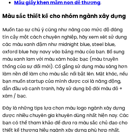
Mẫu giấy khen mầm non dễ thương
.
Màu sắc thiết kế cho nhóm ngành xây dựng
Muốn tạo sự chú ý cũng như nâng cao mức độ đáng
tín cậy một cách chuyên nghiệp, hãy xem xét sử dụng
các màu xanh đậm như midnight blue, steel blue,
oxford blue hay navy vào bảng màu của bạn. Bổ sung
màu xanh lam với màu xám hoặc bạc (màu truyền
thống của sự đổi mới). Cố gắng sử dụng màu sáng hơn
làm nền để làm cho màu sắc nổi bật lên. Mặt khác, nếu
bạn muốn startup của mình được coi là năng động,
dẫn đầu và cạnh tranh, hãy sử dụng bộ đôi màu đỏ +
xám / bạc.
Đây là những tips lựa chọn màu logo ngành xây dựng
được nhiều chuyên gia khuyên dùng nhất hiện nay. Các
bạn có thể tham khảo để đưa ra màu sắc chủ đạo cho
thiết kế thương hiệu ngành xây dựng phù hợp nhất.