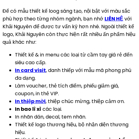
Để có mẫu thiết kế loog sáng tạo, nội bật với màu sắc
phù hợp theo từng nhóm ngành, bạn nhớ
LIÊN HỆ
với
Khải Nguyên để được tư vấn kỹ hơn nhé. Ngoài thiết kế
logo, Khải Nguyên còn thực hiện rất nhiều ấn phẩm hiệu
quả khác như:
Thiết kế & in menu các loại từ cầm tay giá rẻ đến
siêu cao cấp.
In card visit
, danh thiếp với mẫu mã phong phú
đa dạng.
Làm voucher, thẻ tích điểm, phiếu giảm giá,
coupon, in thẻ VIP.
In thiệp mời
, thiệp chúc mừng, thiệp cảm ơn.
In bao lì xì
các loại.
In nhãn dán, decal, tem nhãn.
Thiết kế logo thương hiệu, bộ nhận diện thương
hiệu.