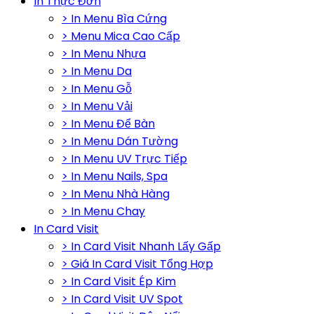
In Thực Đơn
> In Menu Bìa Cứng
> Menu Mica Cao Cấp
> In Menu Nhựa
> In Menu Da
> In Menu Gỗ
> In Menu Vải
> In Menu Để Bàn
> In Menu Dán Tường
> In Menu UV Trực Tiếp
> In Menu Nails, Spa
> In Menu Nhà Hàng
> In Menu Chay
In Card Visit
> In Card Visit Nhanh Lấy Gấp
> Giá In Card Visit Tổng Hợp
> In Card Visit Ép Kim
> In Card Visit UV Spot