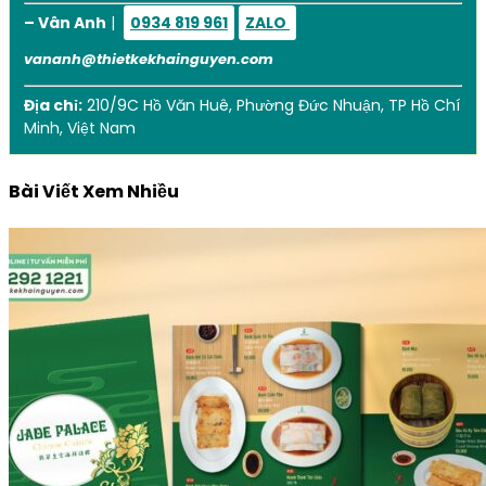
– Vân Anh
|
0934 819 961
ZALO
vananh@thietkekhainguyen.com
Địa chỉ:
210/9C Hồ Văn Huê, Phường Đức Nhuận, TP Hồ Chí
Minh, Việt Nam
Bài Viết Xem Nhiều