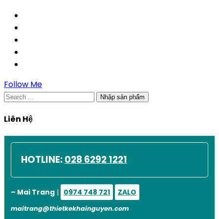
Follow Me
Nhập sản phẩm
Liên Hệ
HOTLINE:
028 6292 1221
– Mai Trang
|
0974 748 721
ZALO
maitrang@thietkekhainguyen.com