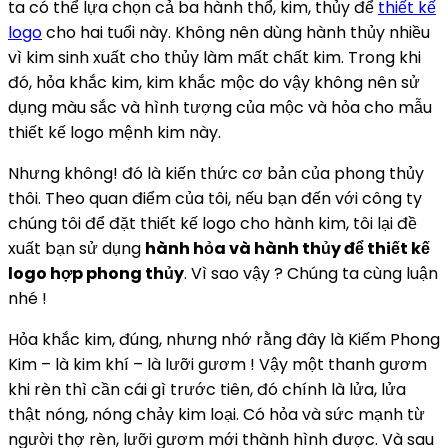
ta có thể lựa chọn cả ba hành thổ, kim, thủy để
thiết kế
logo
cho hai tuổi này. Không nên dùng hành thủy nhiều
vì kim sinh xuất cho thủy làm mất chất kim. Trong khi
đó, hỏa khắc kim, kim khắc mộc do vậy không nên sử
dụng màu sắc và hình tượng của mộc và hỏa cho mẫu
thiết kế logo mệnh kim này.
Nhưng không! đó là kiến thức cơ bản của phong thủy
thôi. Theo quan điểm của tôi, nếu bạn đến với công ty
chúng tôi để đặt thiết kế logo cho hành kim, tôi lại đề
xuất bạn sử dụng
hành hỏa và hành thủy để thiết kế
logo hợp phong thủy
. Vì sao vậy ? Chúng ta cùng luận
nhé !
Hỏa khắc kim, đúng, nhưng nhớ rằng đây là Kiếm Phong
Kim – là kim khí – là lưỡi gươm ! Vậy một thanh gươm
khi rèn thì cần cái gì trước tiên, đó chính là lửa, lửa
thật nóng, nóng chảy kim loại. Có hỏa và sức mạnh từ
người thợ rèn, lưỡi gươm mới thành hình được. Và sau