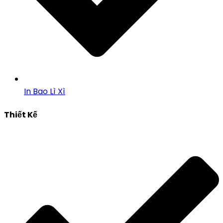
In Bao Lì Xì
Thiết Kế