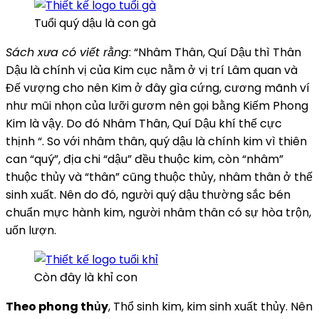
Tuổi quý dậu là con gà
Sách xưa có viết rằng
: “Nhâm Thân, Quí Dậu thì Thân
Dậu là chính vị của Kim cục nằm ở vị trí Lâm quan và
Đế vượng cho nên Kim ở đây gìa cứng, cương mãnh ví
như mũi nhọn của lưỡi gươm nên gọi bằng Kiếm Phong
Kim là vậy. Do đó Nhâm Thân, Quí Dậu khí thế cực
thịnh “. So với nhâm thân, quý dậu là chính kim vì thiên
can “quý”, địa chi “dậu” đều thuộc kim, còn “nhâm”
thuộc thủy và “thân” cũng thuộc thủy, nhâm thân ở thế
sinh xuất. Nên do đó, người quý dậu thường sắc bén
chuẩn mực hành kim, người nhâm thân có sự hòa trộn,
uốn lượn.
Còn đây là khỉ con
Theo phong thủy
, Thổ sinh kim, kim sinh xuất thủy. Nên