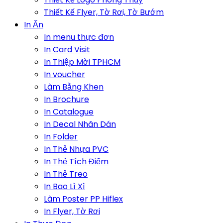
Thiết Kế Flyer, Tờ Rơi, Tờ Bướm
In Ấn
In menu thực đơn
In Card Visit
In Thiệp Mời TPHCM
In voucher
Làm Bằng Khen
In Brochure
In Catalogue
In Decal Nhãn Dán
In Folder
In Thẻ Nhựa PVC
In Thẻ Tích Điểm
In Thẻ Treo
In Bao Lì Xì
Làm Poster PP Hiflex
In Flyer, Tờ Rơi