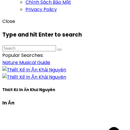
Chính Sách Bảo Mật
Privacy Policy
Close
Type and hit Enter to search
Popular Searches:
Nature
Musical
Guide
Thiết Kế In Ấn Khải Nguyên
In Ấn