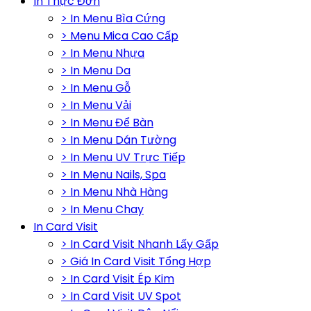
In Thực Đơn
> In Menu Bìa Cứng
> Menu Mica Cao Cấp
> In Menu Nhựa
> In Menu Da
> In Menu Gỗ
> In Menu Vải
> In Menu Để Bàn
> In Menu Dán Tường
> In Menu UV Trực Tiếp
> In Menu Nails, Spa
> In Menu Nhà Hàng
> In Menu Chay
In Card Visit
> In Card Visit Nhanh Lấy Gấp
> Giá In Card Visit Tổng Hợp
> In Card Visit Ép Kim
> In Card Visit UV Spot