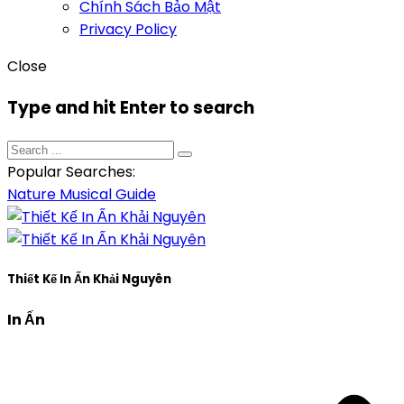
Chính Sách Bảo Mật
Privacy Policy
Close
Type and hit Enter to search
Popular Searches:
Nature
Musical
Guide
Thiết Kế In Ấn Khải Nguyên
In Ấn