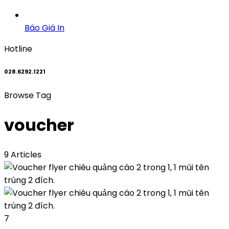
Báo Giá In
Hotline
028.6292.1221
Browse Tag
voucher
9 Articles
7