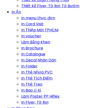
Thiết Kế Flyer, Tờ Rơi, Tờ Bướm
In Ấn
In menu thực đơn
In Card Visit
In Thiệp Mời TPHCM
In voucher
Làm Bằng Khen
In Brochure
In Catalogue
In Decal Nhãn Dán
In Folder
In Thẻ Nhựa PVC
In Thẻ Tích Điểm
In Thẻ Treo
In Bao Lì Xì
Làm Poster PP Hiflex
In Flyer, Tờ Rơi