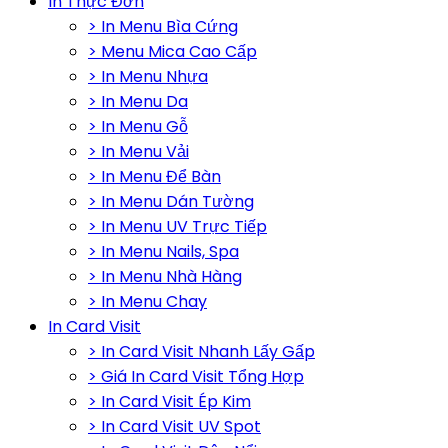
In Thực Đơn
> In Menu Bìa Cứng
> Menu Mica Cao Cấp
> In Menu Nhựa
> In Menu Da
> In Menu Gỗ
> In Menu Vải
> In Menu Để Bàn
> In Menu Dán Tường
> In Menu UV Trực Tiếp
> In Menu Nails, Spa
> In Menu Nhà Hàng
> In Menu Chay
In Card Visit
> In Card Visit Nhanh Lấy Gấp
> Giá In Card Visit Tổng Hợp
> In Card Visit Ép Kim
> In Card Visit UV Spot