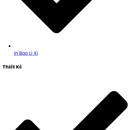
In Bao Lì Xì
Thiết Kế