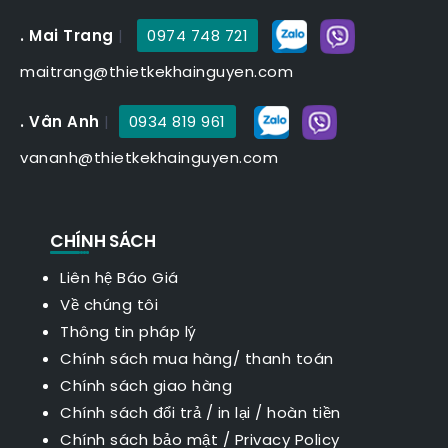
. Mai Trang
|
0974 748 721
maitrang@thietkekhainguyen.com
. Vân Anh
|
0934 819 961
vananh@thietkekhainguyen.com
CHÍNH SÁCH
Liên hệ Báo Giá
Về chúng tôi
Thông tin pháp lý
Chính sách mua hàng/ thanh toán
Chính sách giao hàng
Chính sách đổi trả / in lại / hoàn tiền
Chính sách bảo mật
/
Privacy Policy