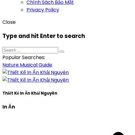
Chính Sách Bảo Mật
Privacy Policy
Close
Type and hit Enter to search
Popular Searches:
Nature
Musical
Guide
Thiết Kế In Ấn Khải Nguyên
In Ấn