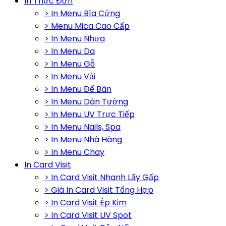
In Thực Đơn
> In Menu Bìa Cứng
> Menu Mica Cao Cấp
> In Menu Nhựa
> In Menu Da
> In Menu Gỗ
> In Menu Vải
> In Menu Để Bàn
> In Menu Dán Tường
> In Menu UV Trực Tiếp
> In Menu Nails, Spa
> In Menu Nhà Hàng
> In Menu Chay
In Card Visit
> In Card Visit Nhanh Lấy Gấp
> Giá In Card Visit Tổng Hợp
> In Card Visit Ép Kim
> In Card Visit UV Spot