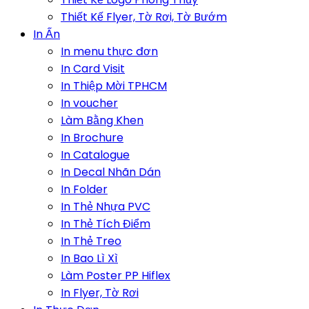
Thiết Kế Flyer, Tờ Rơi, Tờ Bướm
In Ấn
In menu thực đơn
In Card Visit
In Thiệp Mời TPHCM
In voucher
Làm Bằng Khen
In Brochure
In Catalogue
In Decal Nhãn Dán
In Folder
In Thẻ Nhựa PVC
In Thẻ Tích Điểm
In Thẻ Treo
In Bao Lì Xì
Làm Poster PP Hiflex
In Flyer, Tờ Rơi