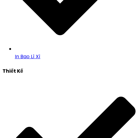
In Bao Lì Xì
Thiết Kế