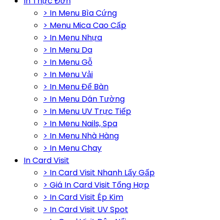
In Thực Đơn
> In Menu Bìa Cứng
> Menu Mica Cao Cấp
> In Menu Nhựa
> In Menu Da
> In Menu Gỗ
> In Menu Vải
> In Menu Để Bàn
> In Menu Dán Tường
> In Menu UV Trực Tiếp
> In Menu Nails, Spa
> In Menu Nhà Hàng
> In Menu Chay
In Card Visit
> In Card Visit Nhanh Lấy Gấp
> Giá In Card Visit Tổng Hợp
> In Card Visit Ép Kim
> In Card Visit UV Spot