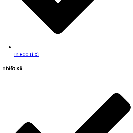
In Bao Lì Xì
Thiết Kế