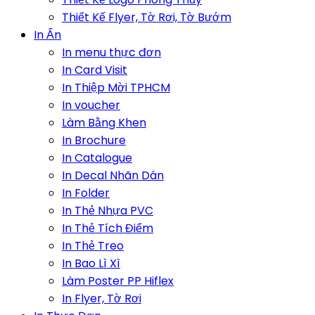
Thiết Kế Flyer, Tờ Rơi, Tờ Bướm
In Ấn
In menu thực đơn
In Card Visit
In Thiệp Mời TPHCM
In voucher
Làm Bằng Khen
In Brochure
In Catalogue
In Decal Nhãn Dán
In Folder
In Thẻ Nhựa PVC
In Thẻ Tích Điểm
In Thẻ Treo
In Bao Lì Xì
Làm Poster PP Hiflex
In Flyer, Tờ Rơi