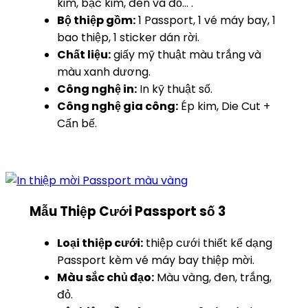
kim, bạc kim, đen và đỏ… .
Bộ thiệp gồm:
1 Passport, 1 vé máy bay, 1
bao thiệp, 1 sticker dán rời.
Chất liệu:
giấy mỹ thuật màu trắng và
màu xanh dương.
Công nghệ in:
In kỹ thuật số.
Công nghệ gia công:
Ép kim, Die Cut +
Cấn bế.
Mẫu Thiệp Cưới Passport số 3
Loại thiệp cưới:
thiệp cưới thiết kế dạng
Passport kèm vé máy bay thiệp mời.
Màu sắc chủ đạo:
Màu vàng, đen, trắng,
đỏ.