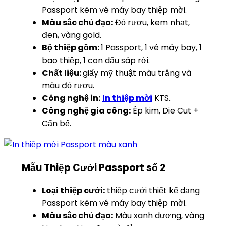
Passport kèm vé máy bay thiệp mời.
Màu sắc chủ đạo:
Đỏ rượu, kem nhạt,
đen, vàng gold.
Bộ thiệp gồm:
1 Passport, 1 vé máy bay, 1
bao thiệp, 1 con dấu sáp rời.
Chất liệu:
giấy mỹ thuật màu trắng và
màu đỏ rượu.
Công nghệ in:
In thiệp mời
KTS.
Công nghệ gia công:
Ép kim, Die Cut +
Cấn bế.
Mẫu Thiệp Cưới Passport số 2
Loại thiệp cưới:
thiệp cưới thiết kế dạng
Passport kèm vé máy bay thiệp mời.
Màu sắc chủ đạo:
Màu xanh dương, vàng