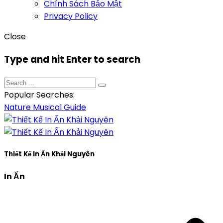
Chính Sách Bảo Mật
Privacy Policy
Close
Type and hit Enter to search
Popular Searches:
Nature
Musical
Guide
Thiết Kế In Ấn Khải Nguyên
In Ấn