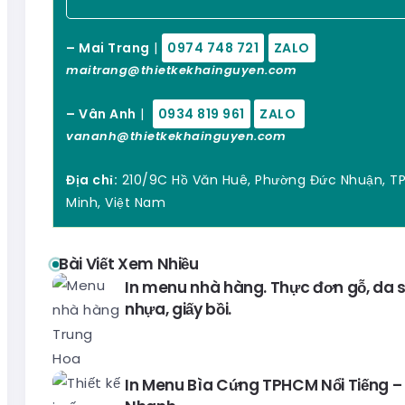
– Mai Trang
|
0974 748 721
ZALO
maitrang@thietkekhainguyen.com
– Vân Anh
|
0934 819 961
ZALO
vananh@thietkekhainguyen.com
Địa chỉ:
210/9C Hồ Văn Huê, Phường Đức Nhuận, TP
Minh, Việt Nam
Bài Viết Xem Nhiều
In menu nhà hàng. Thực đơn gỗ, da si
nhựa, giấy bồi.
In Menu Bìa Cứng TPHCM Nổi Tiếng – 