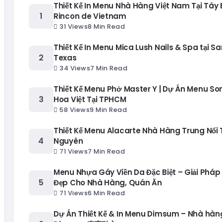
Thiết Kế In Menu Nhà Hàng Việt Nam Tại Tây
Rincon de Vietnam
31 Views
8 Min Read
Thiết Kế In Menu Mica Lush Nails & Spa tại Sa
Texas
34 Views
7 Min Read
Thiết Kế Menu Phở Master Y | Dự Án Menu S
Hoa Việt Tại TPHCM
58 Views
9 Min Read
Thiết Kế Menu Alacarte Nhà Hàng Trung Nổi T
Nguyên
71 Views
7 Min Read
Menu Nhựa Gáy Viền Da Đặc Biệt – Giải Pháp
Đẹp Cho Nhà Hàng, Quán Ăn
71 Views
6 Min Read
Dự Án Thiết Kế & In Menu Dimsum – Nhà hàng