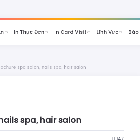
Ấn
In Thực Đơn
In Card Visit
Lĩnh Vực
Báo
rochure spa salon, nails spa, hair salon
ails spa, hair salon
147