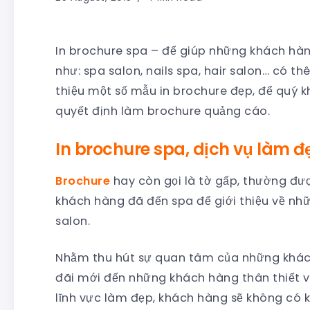
In brochure spa – để giúp những khách hàn
như: spa salon, nails spa, hair salon… có th
thiệu một số mẫu in brochure đẹp, để quý k
quyết định làm brochure quảng cáo.
In brochure spa, dịch vụ làm đ
Brochure
hay còn gọi là tờ gấp, thường đư
khách hàng đã đến spa để giới thiệu về nh
salon.
Nhằm thu hút sự quan tâm của những khách
đãi mới đến những khách hàng thân thiết vớ
lĩnh vực làm đẹp, khách hàng sẽ không có kh