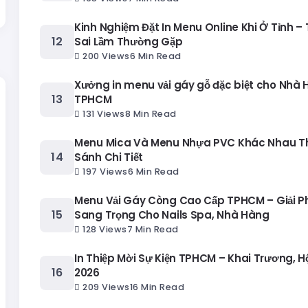
Kinh Nghiệm Đặt In Menu Online Khi Ở Tỉnh – 
Sai Lầm Thường Gặp
200 Views
6 Min Read
Xưởng in menu vải gáy gỗ đặc biệt cho Nhà 
TPHCM
131 Views
8 Min Read
Menu Mica Và Menu Nhựa PVC Khác Nhau T
Sánh Chi Tiết
197 Views
6 Min Read
Menu Vải Gáy Còng Cao Cấp TPHCM – Giải 
Sang Trọng Cho Nails Spa, Nhà Hàng
128 Views
7 Min Read
In Thiệp Mời Sự Kiện TPHCM – Khai Trương, H
2026
209 Views
16 Min Read