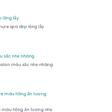
hure spa đẹp lộng lẫy
 salon màu sắc nhẹ nhàng
re màu hồng ấn tượng nhẹ