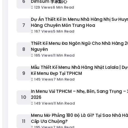
Dimsum 李家點心
129 Views
6 Min Read
Dự Án Thiết Kế In Menu Nhà Hàng Nhị Sư Huy
Hàng Chuyên Món Trung Hoa
167 Views
5 Min Read
Thiết Kế Menu Đa Ngôn Ngữ Cho Nhà Hàng 20
Nguyên
165 Views
11 Min Read
Mẫu Thiết Kế Menu Nhà Hàng Nhật Lalala | Dự
Kế Menu Đẹp Tại TPHCM
145 Views
7 Min Read
In Menu Vải TPHCM – Nhẹ, Bền, Sang Trọng –
2026
149 Views
11 Min Read
Menu Mở Phẳng 180 Độ Là Gì? Tại Sao Nhà H
Cấp Ưa Chuộng?
195 Views
7 Min Read