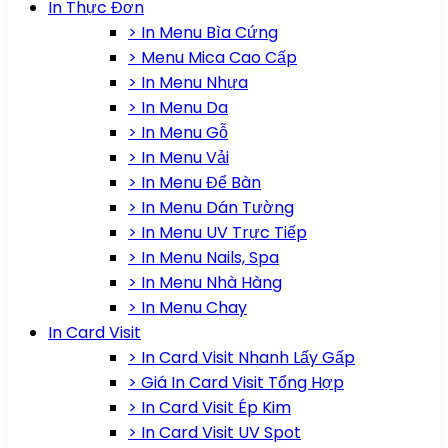
In Thực Đơn
> In Menu Bìa Cứng
> Menu Mica Cao Cấp
> In Menu Nhựa
> In Menu Da
> In Menu Gỗ
> In Menu Vải
> In Menu Để Bàn
> In Menu Dán Tường
> In Menu UV Trực Tiếp
> In Menu Nails, Spa
> In Menu Nhà Hàng
> In Menu Chay
In Card Visit
> In Card Visit Nhanh Lấy Gấp
> Giá In Card Visit Tổng Hợp
> In Card Visit Ép Kim
> In Card Visit UV Spot