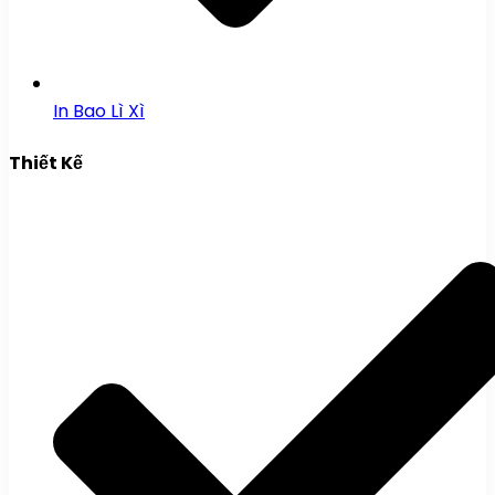
In Bao Lì Xì
Thiết Kế