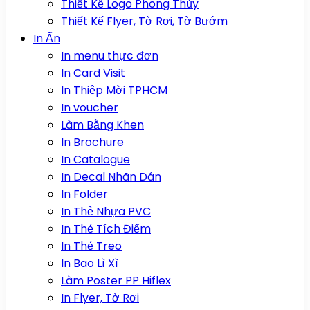
Thiết Kế Logo Phong Thủy
Thiết Kế Flyer, Tờ Rơi, Tờ Bướm
In Ấn
In menu thực đơn
In Card Visit
In Thiệp Mời TPHCM
In voucher
Làm Bằng Khen
In Brochure
In Catalogue
In Decal Nhãn Dán
In Folder
In Thẻ Nhựa PVC
In Thẻ Tích Điểm
In Thẻ Treo
In Bao Lì Xì
Làm Poster PP Hiflex
In Flyer, Tờ Rơi