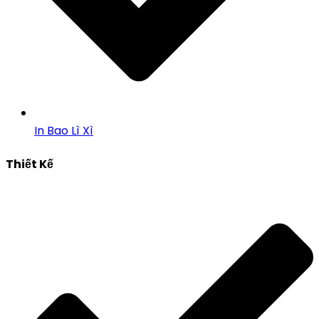
In Bao Lì Xì
Thiết Kế