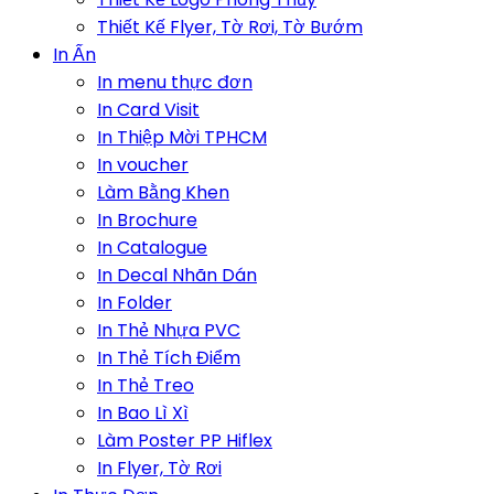
Thiết Kế Flyer, Tờ Rơi, Tờ Bướm
In Ấn
In menu thực đơn
In Card Visit
In Thiệp Mời TPHCM
In voucher
Làm Bằng Khen
In Brochure
In Catalogue
In Decal Nhãn Dán
In Folder
In Thẻ Nhựa PVC
In Thẻ Tích Điểm
In Thẻ Treo
In Bao Lì Xì
Làm Poster PP Hiflex
In Flyer, Tờ Rơi