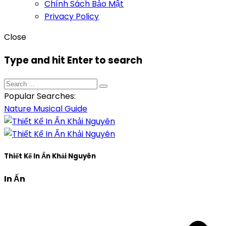
Chính Sách Bảo Mật
Privacy Policy
Close
Type and hit Enter to search
Popular Searches:
Nature
Musical
Guide
Thiết Kế In Ấn Khải Nguyên
In Ấn