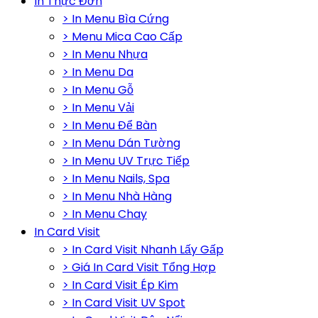
In Thực Đơn
> In Menu Bìa Cứng
> Menu Mica Cao Cấp
> In Menu Nhựa
> In Menu Da
> In Menu Gỗ
> In Menu Vải
> In Menu Để Bàn
> In Menu Dán Tường
> In Menu UV Trực Tiếp
> In Menu Nails, Spa
> In Menu Nhà Hàng
> In Menu Chay
In Card Visit
> In Card Visit Nhanh Lấy Gấp
> Giá In Card Visit Tổng Hợp
> In Card Visit Ép Kim
> In Card Visit UV Spot