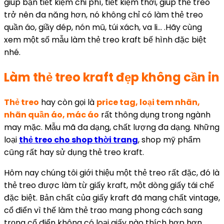
giúp bạn tiết kiệm chi phí, tiết kiệm thời, giúp thẻ treo
trở nên đa năng hơn, nó không chỉ có làm thẻ treo
quần áo, giầy dép, nón mũ, túi xách, va li… .Hãy cùng
xem một số mẫu làm thẻ treo kraft bế hình đặc biệt
nhé.
Làm thẻ treo kraft đẹp không cần in
Thẻ treo
hay còn gọi là
price tag, loại tem nhãn,
nhãn quần áo, mác áo
rất thông dụng trong ngành
may mặc. Mẫu mã đa dạng, chất lượng đa dạng. Những
loại
thẻ treo cho shop thời trang
, shop mỹ phẩm
cũng rất hay sử dụng thẻ treo kraft.
Hôm nay chúng tôi giới thiệu một thẻ treo rất đặc, đó là
thẻ treo được làm từ giấy kraft, một dòng giấy tái chế
đặc biệt. Bản chất của giấy kraft đã mang chất vintage,
cổ điển vì thế làm thẻ trao mang phong cách sang
trọng cổ điển không có loại giấy nào thích hợp hơn