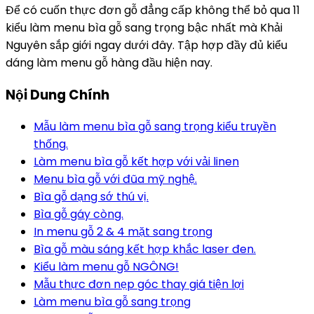
Để có cuốn thực đơn gỗ đẳng cấp không thể bỏ qua 11
kiểu làm menu bìa gỗ sang trọng bậc nhất mà Khải
Nguyên sắp giới ngay dưới đây. Tập hợp đầy đủ kiểu
dáng làm menu gỗ hàng đầu hiện nay.
Nội Dung Chính
Mẫu làm menu bìa gỗ sang trọng kiểu truyền
thống.
Làm menu bìa gỗ kết hợp với vải linen
Menu bìa gỗ với đũa mỹ nghệ.
Bìa gỗ dạng sớ thú vị.
Bìa gỗ gáy còng.
In menu gỗ 2 & 4 mặt sang trọng
Bìa gỗ màu sáng kết hợp khắc laser đen.
Kiểu làm menu gỗ NGÔNG!
Mẫu thực đơn nẹp góc thay giá tiện lợi
Làm menu bìa gỗ sang trọng