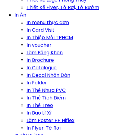
Thiết Kế Flyer, Tờ Rơi, Tờ Bướm
In Ấn
In menu thực đơn
In Card Visit
In Thiệp Mời TPHCM
In voucher
Làm Bằng Khen
In Brochure
In Catalogue
In Decal Nhãn Dán
In Folder
In Thẻ Nhựa PVC
In Thẻ Tích Điểm
In Thẻ Treo
In Bao Lì Xì
Làm Poster PP Hiflex
In Flyer, Tờ Rơi