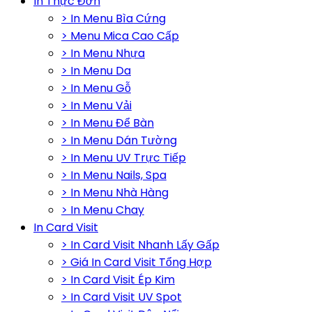
In Thực Đơn
> In Menu Bìa Cứng
> Menu Mica Cao Cấp
> In Menu Nhựa
> In Menu Da
> In Menu Gỗ
> In Menu Vải
> In Menu Để Bàn
> In Menu Dán Tường
> In Menu UV Trực Tiếp
> In Menu Nails, Spa
> In Menu Nhà Hàng
> In Menu Chay
In Card Visit
> In Card Visit Nhanh Lấy Gấp
> Giá In Card Visit Tổng Hợp
> In Card Visit Ép Kim
> In Card Visit UV Spot