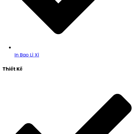
In Bao Lì Xì
Thiết Kế