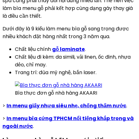
spa cũng phải thay đổi nội dung nhiều lần. Thế nên việc
làm bìa menu gỗ phải kết hợp cùng dạng gáy thay giá
là điều cần thiết.
Dưới đây là 9 kiểu làm menu bìa gỗ sang trọng được
nhiều khách đặt hàng nhất trong 3 năm qua.
Chất liệu chính
gỗ laminate
.
Chất liệu đi kèm: da simili, vải linen, ốc đinh, nhựa
dẻo, chỉ may.
Trang trí: đũa mỹ nghệ, bắn laser.
Bìa thực đơn gỗ nhà hàng AKAARI
>
In menu giấy nhựa siêu nhẹ, chống thấm nước
.
>
In menu bìa cứng TPHCM nổi tiếng khắp trong và
ngoài nước
.