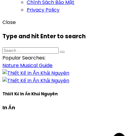
Chính Sách Bảo Mật
Privacy Policy
Close
Type and hit Enter to search
Popular Searches:
Nature
Musical
Guide
Thiết Kế In Ấn Khải Nguyên
In Ấn