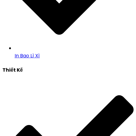
In Bao Lì Xì
Thiết Kế