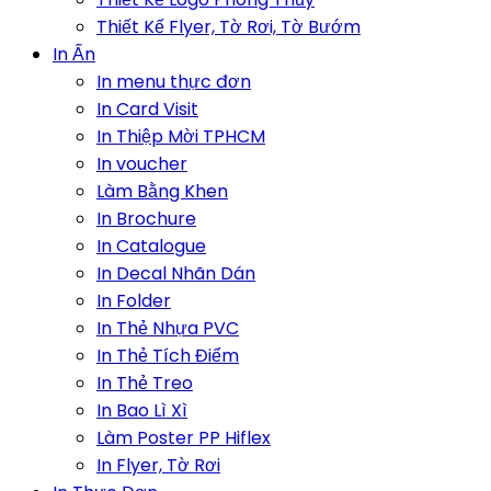
Thiết Kế Flyer, Tờ Rơi, Tờ Bướm
In Ấn
In menu thực đơn
In Card Visit
In Thiệp Mời TPHCM
In voucher
Làm Bằng Khen
In Brochure
In Catalogue
In Decal Nhãn Dán
In Folder
In Thẻ Nhựa PVC
In Thẻ Tích Điểm
In Thẻ Treo
In Bao Lì Xì
Làm Poster PP Hiflex
In Flyer, Tờ Rơi