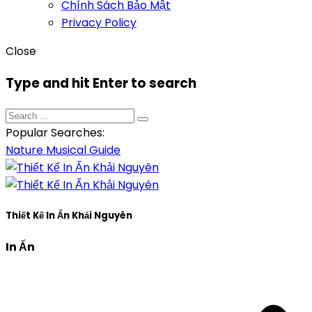
Chính Sách Bảo Mật
Privacy Policy
Close
Type and hit Enter to search
Popular Searches:
Nature
Musical
Guide
Thiết Kế In Ấn Khải Nguyên
In Ấn