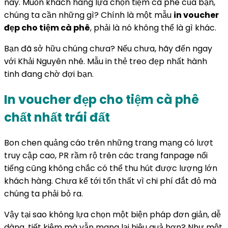
nay. Muốn khách hàng lựa chọn tiệm cà phê của bạn,
chúng ta cần những gì? Chính là một mẫu
in voucher
đẹp cho tiệm cà phê
, phải là nó không thể là gì khác.
Bạn đã sở hữu chúng chưa? Nếu chưa, hãy đến ngay
với Khải Nguyên nhé. Mẫu in thẻ treo đẹp nhất hành
tinh đang chờ đợi bạn.
In voucher đẹp cho tiệm cà phê
chất nhất trái đất
Bon chen quảng cáo trên những trang mạng có lượt
truy cập cao, PR rầm rộ trên các trang fanpage nổi
tiếng cũng không chắc có thể thu hút được lượng lớn
khách hàng. Chưa kể tới tổn thất vì chi phí đắt đỏ mà
chúng ta phải bỏ ra.
Vậy tại sao không lựa chọn một biện pháp đơn giản, dễ
dàng, tiết kiệm mà vẫn mang lại hiệu quả hơn? Như một