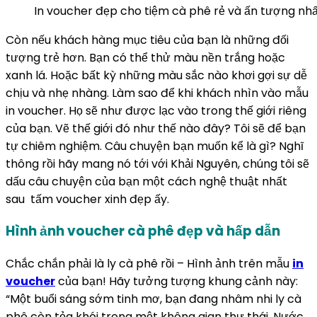
In voucher đẹp cho tiệm cà phê rẻ và ấn tượng n
Còn nếu khách hàng mục tiêu của bạn là những đối
tượng trẻ hơn. Bạn có thể thử màu nền trắng hoặc
xanh lá. Hoặc bất kỳ những màu sắc nào khơi gợi sự dễ
chịu và nhẹ nhàng. Làm sao để khi khách nhìn vào mẫu
in voucher. Họ sẽ như được lạc vào trong thế giới riêng
của bạn. Vẽ thế giới đó như thế nào đây? Tôi sẽ để bạn
tự chiêm nghiệm. Câu chuyện bạn muốn kể là gì? Nghĩ
thông rồi hãy mang nó tới với Khải Nguyên, chúng tôi sẽ
dấu câu chuyện của bạn một cách nghệ thuật nhất
sau tấm voucher xinh đẹp ấy.
Hình ảnh voucher cà phê đẹp và hấp dẫn
Chắc chắn phải là ly cà phê rồi – Hình ảnh trên mẫu
in
voucher
của bạn! Hãy tưởng tượng khung cảnh này:
“Một buổi sáng sớm tinh mơ, bạn đang nhâm nhi ly cà
phê còn tỏa khói trong một không gian thư thái. Nước