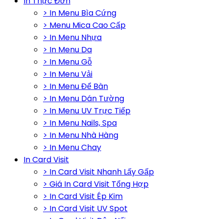
In Thực Đơn
> In Menu Bìa Cứng
> Menu Mica Cao Cấp
> In Menu Nhựa
> In Menu Da
> In Menu Gỗ
> In Menu Vải
> In Menu Để Bàn
> In Menu Dán Tường
> In Menu UV Trực Tiếp
> In Menu Nails, Spa
> In Menu Nhà Hàng
> In Menu Chay
In Card Visit
> In Card Visit Nhanh Lấy Gấp
> Giá In Card Visit Tổng Hợp
> In Card Visit Ép Kim
> In Card Visit UV Spot