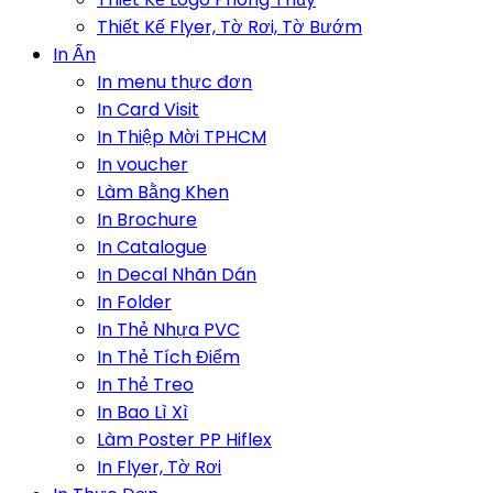
Thiết Kế Flyer, Tờ Rơi, Tờ Bướm
In Ấn
In menu thực đơn
In Card Visit
In Thiệp Mời TPHCM
In voucher
Làm Bằng Khen
In Brochure
In Catalogue
In Decal Nhãn Dán
In Folder
In Thẻ Nhựa PVC
In Thẻ Tích Điểm
In Thẻ Treo
In Bao Lì Xì
Làm Poster PP Hiflex
In Flyer, Tờ Rơi