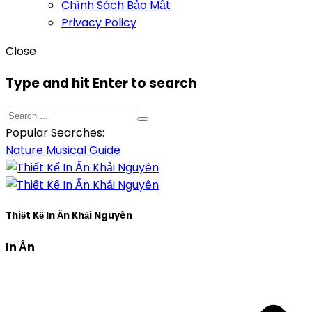
Chính Sách Bảo Mật
Privacy Policy
Close
Type and hit Enter to search
Popular Searches:
Nature
Musical
Guide
Thiết Kế In Ấn Khải Nguyên
In Ấn