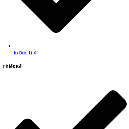
In Bao Lì Xì
Thiết Kế