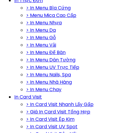
In Thực Đơn
> In Menu Bìa Cứng
> Menu Mica Cao Cấp
> In Menu Nhựa
> In Menu Da
> In Menu Gỗ
> In Menu Vải
> In Menu Để Bàn
> In Menu Dán Tường
> In Menu UV Trực Tiếp
> In Menu Nails, Spa
> In Menu Nhà Hàng
> In Menu Chay
In Card Visit
> In Card Visit Nhanh Lấy Gấp
> Giá In Card Visit Tổng Hợp
> In Card Visit Ép Kim
> In Card Visit UV Spot