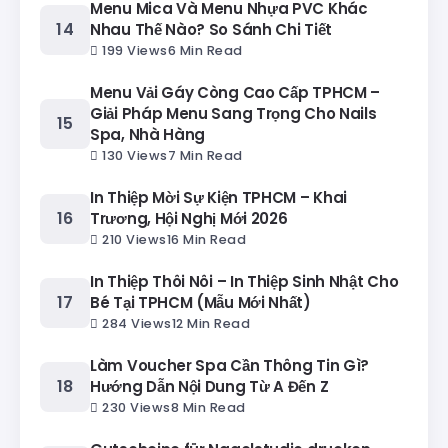
Menu Mica Và Menu Nhựa PVC Khác
Nhau Thế Nào? So Sánh Chi Tiết
199 Views
6 Min Read
Menu Vải Gáy Còng Cao Cấp TPHCM –
Giải Pháp Menu Sang Trọng Cho Nails
Spa, Nhà Hàng
130 Views
7 Min Read
In Thiệp Mời Sự Kiện TPHCM – Khai
Trương, Hội Nghị Mới 2026
210 Views
16 Min Read
In Thiệp Thôi Nôi – In Thiệp Sinh Nhật Cho
Bé Tại TPHCM (Mẫu Mới Nhất)
284 Views
12 Min Read
Làm Voucher Spa Cần Thông Tin Gì?
Hướng Dẫn Nội Dung Từ A Đến Z
230 Views
8 Min Read