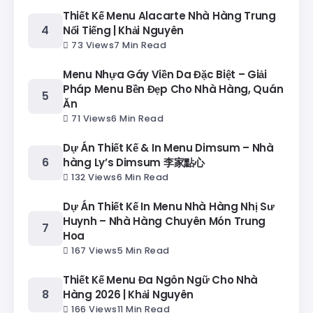
Thiết Kế Menu Alacarte Nhà Hàng Trung
Nổi Tiếng | Khải Nguyên
73 Views
7 Min Read
Menu Nhựa Gáy Viền Da Đặc Biệt – Giải
Pháp Menu Bền Đẹp Cho Nhà Hàng, Quán
Ăn
71 Views
6 Min Read
Dự Án Thiết Kế & In Menu Dimsum – Nhà
hàng Ly’s Dimsum 李家點心
132 Views
6 Min Read
Dự Án Thiết Kế In Menu Nhà Hàng Nhị Sư
Huynh – Nhà Hàng Chuyên Món Trung
Hoa
167 Views
5 Min Read
Thiết Kế Menu Đa Ngôn Ngữ Cho Nhà
Hàng 2026 | Khải Nguyên
166 Views
11 Min Read