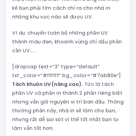
kế bạn phải tìm cách chỉ ra cho nhà in
những khu vực nào sẽ được UV.
Ví dụ: chuyển toàn bộ những phần UV
thành màu đen, khoanh vùng chỉ dấu phần
cần UV…. .
[dropcap text=”3″ type=”default”
txt_color=”#ffffff” bg_color=”#7ab80e”]
Tách khuôn UV(nâng cao).
Tức là tách
phần UV và phần in thành 2 phần riêng biệt
nhưng vẫn giữ nguyên vị trí ban đầu. Thông
thường phần này, nhà in sẽ làm cho bạn,
nhưng rất dễ sai sót vì thế tốt nhất bạn tự
làm vẫn tốt hơn.