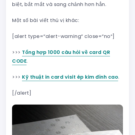
biệt, bắt mắt và sang chảnh hơn hẳn.
Một số bài viết thú vị khác:
[alert type=”alert-warning” close=”no”]
>>>
Tổng hợp 1000 câu hỏi về card QR
CODE
.
>>>
Kỹ thuật in card visit ép kim đỉnh cao
.
[/alert]