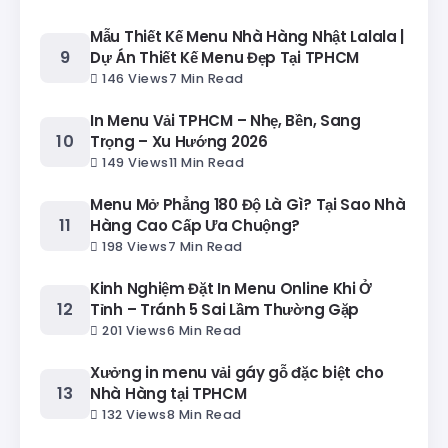
Mẫu Thiết Kế Menu Nhà Hàng Nhật Lalala |
Dự Án Thiết Kế Menu Đẹp Tại TPHCM
146 Views
7 Min Read
In Menu Vải TPHCM – Nhẹ, Bền, Sang
Trọng – Xu Hướng 2026
149 Views
11 Min Read
Menu Mở Phẳng 180 Độ Là Gì? Tại Sao Nhà
Hàng Cao Cấp Ưa Chuộng?
198 Views
7 Min Read
Kinh Nghiệm Đặt In Menu Online Khi Ở
Tỉnh – Tránh 5 Sai Lầm Thường Gặp
201 Views
6 Min Read
Xưởng in menu vải gáy gỗ đặc biệt cho
Nhà Hàng tại TPHCM
132 Views
8 Min Read