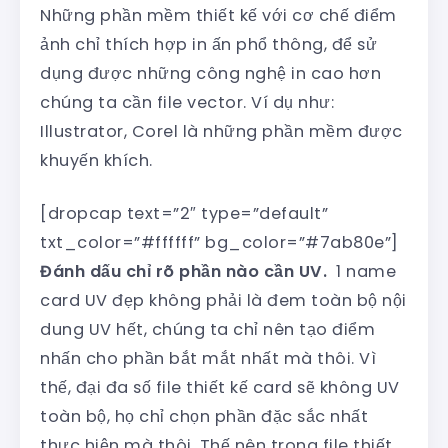
Những phần mềm thiết kế với cơ chế điểm
ảnh chỉ thích hợp in ấn phổ thông, để sử
dụng được những công nghệ in cao hơn
chúng ta cần file vector. Ví dụ như:
Illustrator, Corel là những phần mềm được
khuyến khích.
[dropcap text=”2″ type=”default”
txt_color=”#ffffff” bg_color=”#7ab80e”]
Đánh dấu chỉ rõ phần nào cần UV.
1 name
card UV đẹp không phải là đem toàn bộ nội
dung UV hết, chúng ta chỉ nên tạo điểm
nhấn cho phần bắt mắt nhất mà thôi. Vì
thế, đại đa số file thiết kế card sẽ không UV
toàn bộ, họ chỉ chọn phần đặc sắc nhất
thực hiện mà thôi. Thế nên trong file thiết