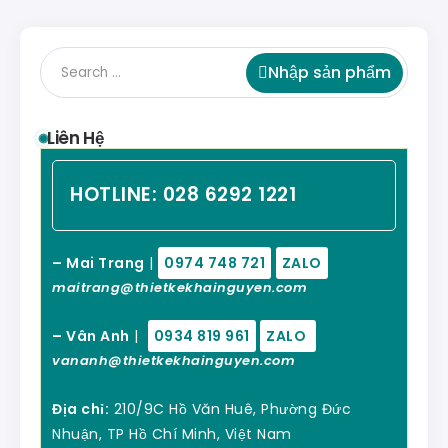
Nhập sản phẩm
Liên Hệ
HOTLINE:
028 6292 1221
– Mai Trang
|
0974 748 721
ZALO
maitrang@thietkekhainguyen.com
– Vân Anh
|
0934 819 961
ZALO
vananh@thietkekhainguyen.com
Địa chỉ:
210/9C Hồ Văn Huê, Phường Đức
Nhuận, TP Hồ Chí Minh, Việt Nam