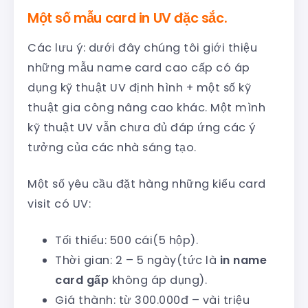
Một số mẫu card in UV đặc sắc.
Các lưu ý: dưới đây chúng tôi giới thiệu
những mẫu name card cao cấp có áp
dụng kỹ thuật UV định hình + một số kỹ
thuật gia công nâng cao khác. Một mình
kỹ thuật UV vẫn chưa đủ đáp ứng các ý
tưởng của các nhà sáng tạo.
Một số yêu cầu đặt hàng những kiểu card
visit có UV:
Tối thiểu: 500 cái(5 hộp).
Thời gian: 2 – 5 ngày(tức là
in name
card gấp
không áp dụng).
Giá thành: từ 300.000đ – vài triệu