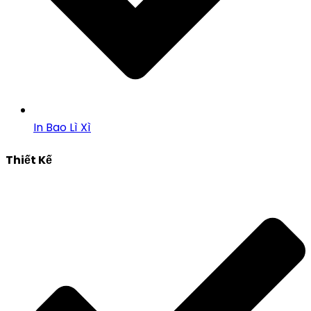
In Bao Lì Xì
Thiết Kế