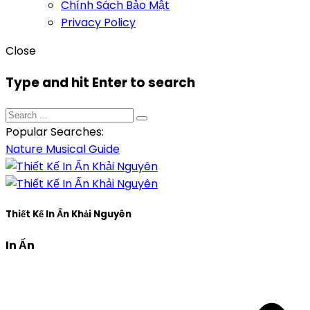
Chính Sách Bảo Mật
Privacy Policy
Close
Type and hit Enter to search
Popular Searches:
Nature
Musical
Guide
Thiết Kế In Ấn Khải Nguyên
In Ấn