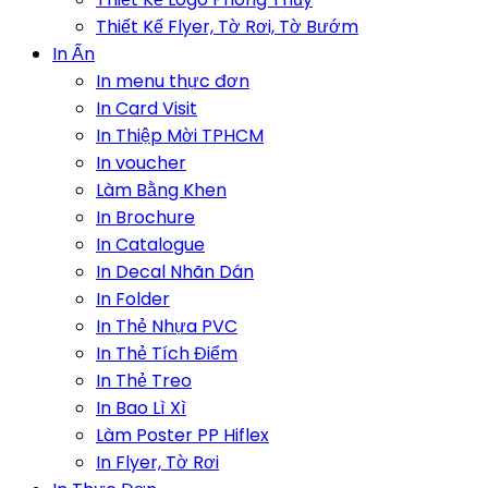
Thiết Kế Flyer, Tờ Rơi, Tờ Bướm
In Ấn
In menu thực đơn
In Card Visit
In Thiệp Mời TPHCM
In voucher
Làm Bằng Khen
In Brochure
In Catalogue
In Decal Nhãn Dán
In Folder
In Thẻ Nhựa PVC
In Thẻ Tích Điểm
In Thẻ Treo
In Bao Lì Xì
Làm Poster PP Hiflex
In Flyer, Tờ Rơi