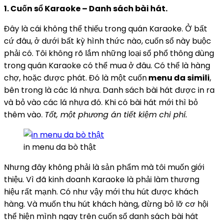
1. Cuốn sổ Karaoke – Danh sách bài hát.
Đây là cái không thể thiếu trong quán Karaoke. Ở bất
cứ đâu, ở dưới bất kỳ hình thức nào, cuốn sổ này buộc
phải có. Tôi không rõ lắm những loại sổ phổ thông dùng
trong quán Karaoke có thể mua ở đâu. Có thể là hàng
chợ, hoặc được phát. Đó là một cuốn
menu da simili
,
bên trong là các lá nhựa. Danh sách bài hát được in ra
và bỏ vào các lá nhựa đó. Khi có bài hát mới thì bỏ
thêm vào.
Tốt, một phương án tiết kiệm chi phí.
in menu da bò thật
Nhưng đây không phải là sản phẩm mà tôi muốn giới
thiệu. Vì đã kinh doanh Karaoke là phải làm thương
hiệu rất mạnh. Có như vậy mới thu hút được khách
hàng. Và muốn thu hút khách hàng, đừng bỏ lỡ cơ hội
thể hiện mình ngay trên cuốn sổ danh sách bài hát