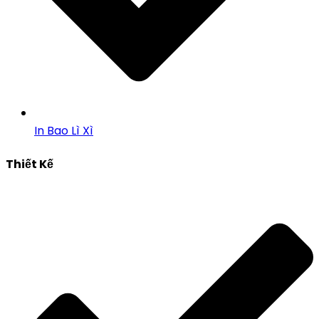
In Bao Lì Xì
Thiết Kế