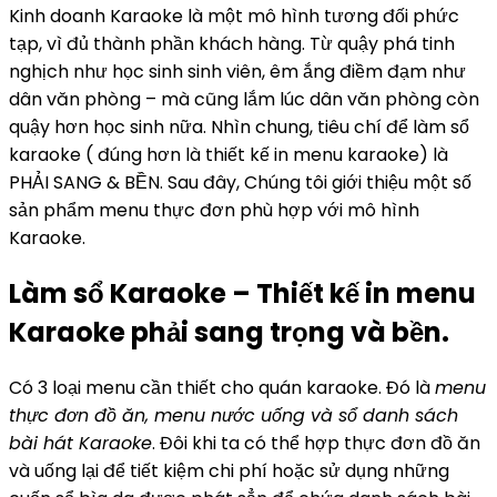
Kinh doanh Karaoke là một mô hình tương đối phức
tạp, vì đủ thành phần khách hàng. Từ quậy phá tinh
nghịch như học sinh sinh viên, êm ắng điềm đạm như
dân văn phòng – mà cũng lắm lúc dân văn phòng còn
quậy hơn học sinh nữa. Nhìn chung, tiêu chí để làm sổ
karaoke ( đúng hơn là thiết kế in menu karaoke) là
PHẢI SANG & BỀN. Sau đây, Chúng tôi giới thiệu một số
sản phẩm menu thực đơn phù hợp với mô hình
Karaoke.
Làm sổ Karaoke – Thiết kế in menu
Karaoke phải sang trọng và bền.
Có 3 loại menu cần thiết cho quán karaoke. Đó là
menu
thực đơn đồ ăn, menu nước uống và sổ danh sách
bài hát Karaoke
. Đôi khi ta có thể hợp thực đơn đồ ăn
và uống lại để tiết kiệm chi phí hoặc sử dụng những