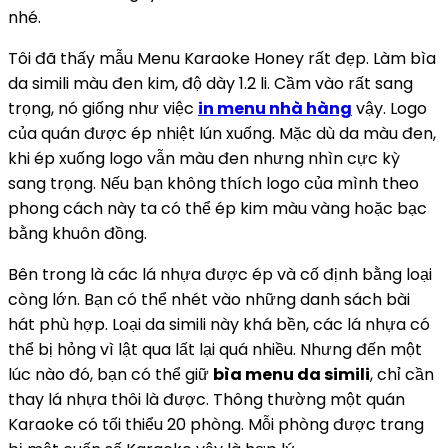
nhé.
Tôi đã thấy mẫu Menu Karaoke Honey rất đẹp. Làm bìa
da simili màu đen kim, độ dày 1.2 li. Cầm vào rất sang
trọng, nó giống như việc
in menu nhà hàng
vậy. Logo
của quán được ép nhiệt lún xuống. Mặc dù da màu đen,
khi ép xuống logo vẫn màu đen nhưng nhìn cực kỳ
sang trọng. Nếu bạn không thích logo của mình theo
phong cách này ta có thể ép kim màu vàng hoặc bạc
bằng khuôn đồng.
Bên trong là các lá nhựa được ép và cố định bằng loại
còng lớn. Bạn có thể nhét vào những danh sách bài
hát phù hợp. Loại da simili này khá bền, các lá nhựa có
thể bị hỏng vì lật qua lất lại quá nhiều. Nhưng đến một
lúc nào đó, bạn có thể giữ
bìa menu da simili
, chỉ cần
thay lá nhựa thôi là được. Thông thường một quán
Karaoke có tối thiểu 20 phòng. Mỗi phòng được trang