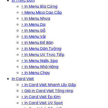
In Thực Đơn
> In Menu Bìa Cứng
> Menu Mica Cao Cấp
> In Menu Nhựa
> In Menu Da
> In Menu Gỗ
> In Menu Vải
> In Menu Để Bàn
> In Menu Dán Tường
> In Menu UV Trực Tiếp
> In Menu Nails, Spa
> In Menu Nhà Hàng
> In Menu Chay
In Card Visit
> In Card Visit Nhanh Lấy Gấp
> Giá In Card Visit Tổng Hợp
> In Card Visit Ép Kim
> In Card Visit UV Spot