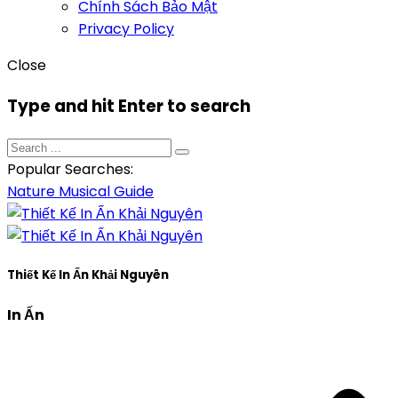
Chính Sách Bảo Mật
Privacy Policy
Close
Type and hit Enter to search
Popular Searches:
Nature
Musical
Guide
Thiết Kế In Ấn Khải Nguyên
In Ấn