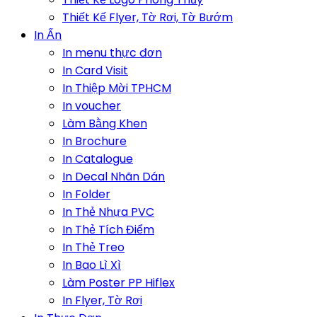
Thiết Kế Flyer, Tờ Rơi, Tờ Bướm
In Ấn
In menu thực đơn
In Card Visit
In Thiệp Mời TPHCM
In voucher
Làm Bằng Khen
In Brochure
In Catalogue
In Decal Nhãn Dán
In Folder
In Thẻ Nhựa PVC
In Thẻ Tích Điểm
In Thẻ Treo
In Bao Lì Xì
Làm Poster PP Hiflex
In Flyer, Tờ Rơi