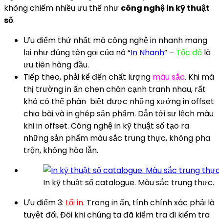
không chiếm nhiều ưu thế như
công nghệ in kỹ thuật
số
.
Ưu điểm thứ nhất mà công nghệ in nhanh mang
lại như đúng tên gọi của nó “
In Nhanh
” –
Tốc độ
là
ưu tiên hàng đầu.
Tiếp theo, phải kể đến chất lượng
màu sắc
. Khi mà
thị trường in ấn chen chân cạnh tranh nhau, rất
khó có thể phân biệt được những xưởng in offset
chia bài và in ghép sản phẩm. Dẫn tới sự lệch màu
khi in offset. Công nghệ in kỹ thuật số tạo ra
những sản phẩm màu sắc trung thực, không pha
trộn, không hòa lẫn.
In kỹ thuật số catalogue. Màu sắc trung thực.
Ưu điểm 3:
Lổi in
. Trong in ấn, tính chính xác phải là
tuyệt đối. Đôi khi chúng ta đã kiểm tra đi kiểm tra