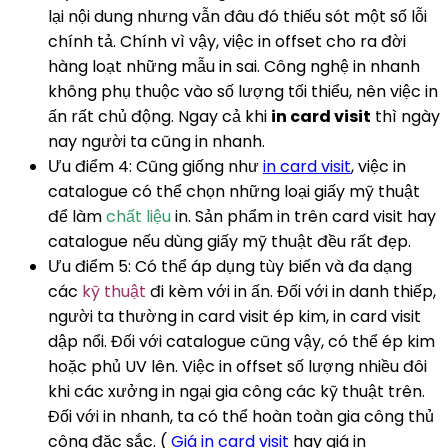
lại nội dung nhưng vẫn đâu đó thiếu sót một số lỗi
chính tả. Chính vì vậy, việc in offset cho ra đời
hàng loạt những mẫu in sai. Công nghệ in nhanh
không phụ thuộc vào số lượng tối thiểu, nên việc in
ấn rất chủ động. Ngay cả khi
in card visit
thì ngày
nay người ta cũng in nhanh.
Ưu điểm 4: Cũng giống như
in card visit
, việc in
catalogue có thể chọn những loại giấy mỹ thuật
để làm
chất liệu
in. Sản phẩm in trên card visit hay
catalogue nếu dùng giấy mỹ thuật đều rất đẹp.
Ưu điểm 5: Có thể áp dụng tùy biến và đa dạng
các
kỹ thuật
đi kèm với in ấn. Đối với in danh thiếp,
người ta thường in card visit ép kim, in card visit
dập nổi. Đối với catalogue cũng vậy, có thể ép kim
hoặc phủ UV lên. Việc in offset số lượng nhiều đôi
khi các xưởng in ngại gia công các kỹ thuật trên.
Đối với in nhanh, ta có thể hoàn toàn gia công thủ
công đặc sắc. (
Giá in card visit
hay giá in