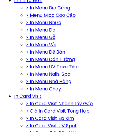
In Thực Đơn
> In Menu Bìa Cứng
> Menu Mica Cao Cấp
> In Menu Nhựa
> In Menu Da
> In Menu Gỗ
> In Menu Vải
> In Menu Để Bàn
> In Menu Dán Tường
> In Menu UV Trực Tiếp
> In Menu Nails, Spa
> In Menu Nhà Hàng
> In Menu Chay
In Card Visit
> In Card Visit Nhanh Lấy Gấp
> Giá In Card Visit Tổng Hợp
> In Card Visit Ép Kim
> In Card Visit UV Spot