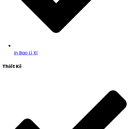
In Bao Lì Xì
Thiết Kế