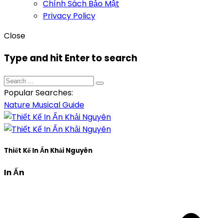
Chính Sách Bảo Mật
Privacy Policy
Close
Type and hit Enter to search
Popular Searches:
Nature
Musical
Guide
Thiết Kế In Ấn Khải Nguyên
In Ấn