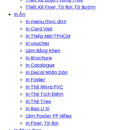
Thiết Kế Flyer, Tờ Rơi, Tờ Bướm
In Ấn
In menu thực đơn
In Card Visit
In Thiệp Mời TPHCM
In voucher
Làm Bằng Khen
In Brochure
In Catalogue
In Decal Nhãn Dán
In Folder
In Thẻ Nhựa PVC
In Thẻ Tích Điểm
In Thẻ Treo
In Bao Lì Xì
Làm Poster PP Hiflex
In Flyer, Tờ Rơi