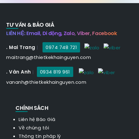
TƯ VẤN & BÁO GIÁ
LIÊN HỆ: Email, Di động, Zalo, Viber, Facebook
. Mai Trang
|
0974 748 721
maitrang@thietkekhainguyen.com
. Vân Anh
|
0934 819 961
vananh@thietkekhainguyen.com
CHÍNH SÁCH
Liên hệ Báo Giá
Về chúng tôi
Thông tin pháp lý