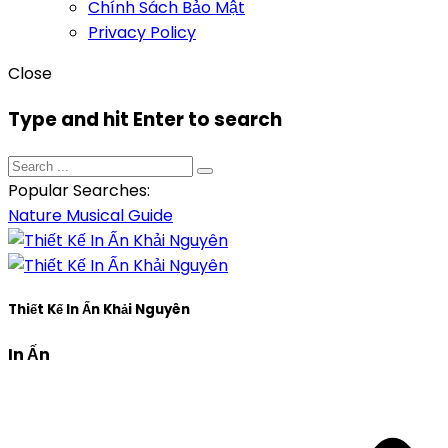
Chính Sách Bảo Mật
Privacy Policy
Close
Type and hit Enter to search
Popular Searches:
Nature
Musical
Guide
Thiết Kế In Ấn Khải Nguyên
In Ấn