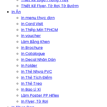
Thiết Kế Flyer, Tờ Rơi, Tờ Bướm
In Ấn
In menu thực đơn
In Card Visit
In Thiệp Mời TPHCM
In voucher
Làm Bằng Khen
In Brochure
In Catalogue
In Decal Nhãn Dán
In Folder
In Thẻ Nhựa PVC
In Thẻ Tích Điểm
In Thẻ Treo
In Bao Lì Xì
Làm Poster PP Hiflex
In Flyer, Tờ Rơi