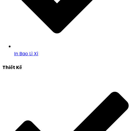
In Bao Lì Xì
Thiết Kế