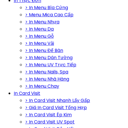
In Thực Đơn
> In Menu Bìa Cứng
> Menu Mica Cao Cấp
> In Menu Nhựa
> In Menu Da
> In Menu Gỗ
> In Menu Vải
> In Menu Để Bàn
> In Menu Dán Tường
> In Menu UV Trực Tiếp
> In Menu Nails, Spa
> In Menu Nhà Hàng
> In Menu Chay
In Card Visit
> In Card Visit Nhanh Lấy Gấp
> Giá In Card Visit Tổng Hợp
> In Card Visit Ép Kim
> In Card Visit UV Spot