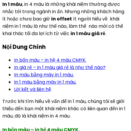
In 1 màu
, in 4 màu là những khái niệm thường được
nhắc tới trong ngành in ấn. Nhưng những khách hàng
ít hoặc chưa bao giờ
in offset
ít người hiểu về khái
niệm in 1 màu là như thế nào, làm thế nào mới có thể
khai thác tối đa lợi ích từ việc
in 1 màu giá rẻ
.
Nội Dung Chính
In bốn màu – in hệ 4 màu CMYK.
In giá rẻ – in 1 màu giá rẻ là như thế nào?
In màu bằng máy in 1 màu.
In 1 màu bằng máy in 1 màu.
Lời kết và liên hệ
Trước khi tìm hiểu về vấn để in 1 màu, chúng tôi sẽ giới
thiệu đến bạn một khái niệm khác có liên quan đến in 1
màu, đó là khái niệm in 4 màu.
In bốn màu – in hệ 4 màu CMYK.