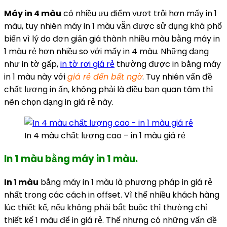
Máy in 4 màu
có nhiều ưu điểm vượt trội hơn mấy in 1
màu, tuy nhiên máy in 1 màu vẫn được sử dụng khá phổ
biến vì lý do đơn giản giá thành nhiều màu bằng máy in
1 màu rẻ hơn nhiều so với mấy in 4 màu. Những dạng
như in tờ gấp,
in tờ rơi giá rẻ
thường được in bằng máy
in 1 màu này với
giá rẻ đến bất ngờ
. Tuy nhiên vấn đề
chất lượng in ấn, không phải là điều bạn quan tâm thì
nên chọn dạng in giá rẻ này.
In 4 màu chất lượng cao – in 1 màu giá rẻ
In 1 màu bằng máy in 1 màu.
In 1 màu
bằng máy in 1 màu là phương pháp in giá rẻ
nhất trong các cách in offset. Vì thế nhiều khách hàng
lúc thiết kế, nếu không phải bắt buộc thì thường chỉ
thiết kế 1 màu để in giá rẻ. Thế nhưng có những vấn đề