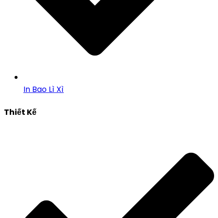
In Bao Lì Xì
Thiết Kế