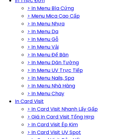
In Thực Đơn
> In Menu Bìa Cứng
> Menu Mica Cao Cấp
> In Menu Nhựa
> In Menu Da
> In Menu Gỗ
> In Menu Vải
> In Menu Để Bàn
> In Menu Dán Tường
> In Menu UV Trực Tiếp
> In Menu Nails, Spa
> In Menu Nhà Hàng
> In Menu Chay
In Card Visit
> In Card Visit Nhanh Lấy Gấp
> Giá In Card Visit Tổng Hợp
> In Card Visit Ép Kim
> In Card Visit UV Spot