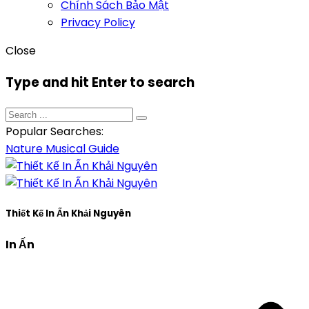
Chính Sách Bảo Mật
Privacy Policy
Close
Type and hit Enter to search
Popular Searches:
Nature
Musical
Guide
Thiết Kế In Ấn Khải Nguyên
In Ấn