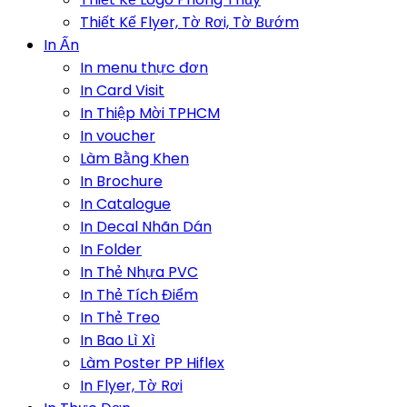
Thiết Kế Flyer, Tờ Rơi, Tờ Bướm
In Ấn
In menu thực đơn
In Card Visit
In Thiệp Mời TPHCM
In voucher
Làm Bằng Khen
In Brochure
In Catalogue
In Decal Nhãn Dán
In Folder
In Thẻ Nhựa PVC
In Thẻ Tích Điểm
In Thẻ Treo
In Bao Lì Xì
Làm Poster PP Hiflex
In Flyer, Tờ Rơi