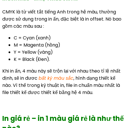
CMYK là từ viết tắt tiếng Anh trong hệ màu, thường
được sử dụng trong in ấn, đặc biệt là in offset. Nó bao
gồm các màu sau :
C = Cyan (xanh)
M = Magenta (hồng)
Y = Yellow (vàng)
K = Black (Đen).
Khi in ấn, 4 màu này sẽ trộn lại với nhau theo tỉ lệ nhất
định, sẽ in đươc
bất kỳ màu sắc
, hình dạng thiết kế
nào. Vì thế trong kỹ thuật in, file in chuẩn màu nhất là
file thiết kế được thiết kế bằng hệ 4 màu.
In giá rẻ – in 1 màu giá rẻ là như thế