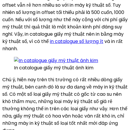
offset vẫn rẻ hơn nhiều so với in máy kỹ thuật số. Tuy
nhiên số lượng in offset tối thiểu phải là 500 cuốn, 1000
cuốn. Nếu với số lượng như thế này cộng với chi phí giấy
mỹ thuật thì quả thật là một khoản kinh phí đáng suy
nghĩ. Vậy, in catalogue giấy mỹ thuật nên in bằng máy
kỹ thuật số, vì có thể
in catalogue số lượng ít
và in rất
nhanh.
In catalogue giấy mỹ thuật ánh kim
Chú ý, hiện nay trên thị trường có rất nhiều dòng giấy
mỹ thuật, bên cạnh đó là sự đa dạng về máy in kỹ thuật
số. Có một số loại giấy mỹ thuật có gốc từ cao su nên
khó thấm mực, những loại máy kỹ thuật số giá rẻ
thường không thể in trên các loại giấy như vậy. Hơn thế
nữa, giấy mỹ thuật có hoa văn hoặc vân rất khó in, chỉ
những máy in kỹ thuật số loại tốt nhất mới đáp ứng