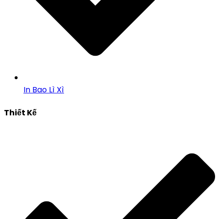
In Bao Lì Xì
Thiết Kế