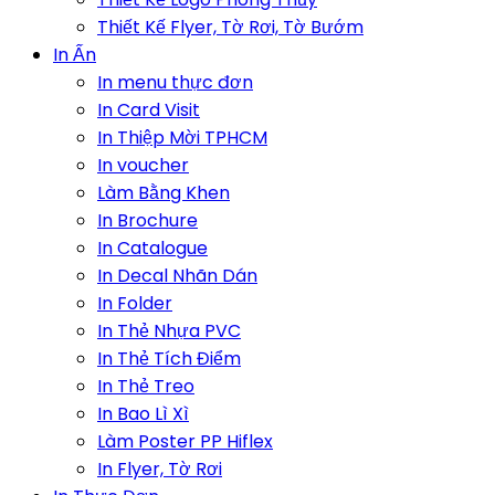
Thiết Kế Flyer, Tờ Rơi, Tờ Bướm
In Ấn
In menu thực đơn
In Card Visit
In Thiệp Mời TPHCM
In voucher
Làm Bằng Khen
In Brochure
In Catalogue
In Decal Nhãn Dán
In Folder
In Thẻ Nhựa PVC
In Thẻ Tích Điểm
In Thẻ Treo
In Bao Lì Xì
Làm Poster PP Hiflex
In Flyer, Tờ Rơi