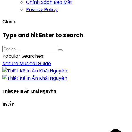
Chính Sách Bảo Mật
Privacy Policy
Close
Type and hit Enter to search
Popular Searches:
Nature
Musical
Guide
Thiết Kế In Ấn Khải Nguyên
In Ấn