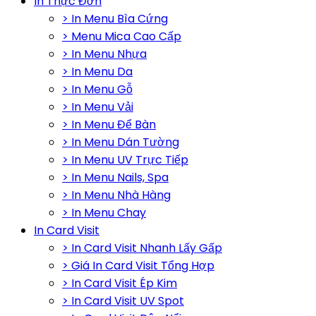
In Thực Đơn
> In Menu Bìa Cứng
> Menu Mica Cao Cấp
> In Menu Nhựa
> In Menu Da
> In Menu Gỗ
> In Menu Vải
> In Menu Để Bàn
> In Menu Dán Tường
> In Menu UV Trực Tiếp
> In Menu Nails, Spa
> In Menu Nhà Hàng
> In Menu Chay
In Card Visit
> In Card Visit Nhanh Lấy Gấp
> Giá In Card Visit Tổng Hợp
> In Card Visit Ép Kim
> In Card Visit UV Spot