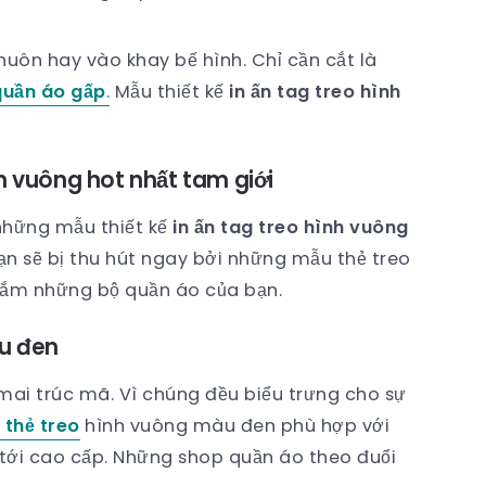
uôn hay vào khay bế hình. Chỉ cần cắt là
 quần áo gấp
.
Mẫu thiết kế
in ấn tag treo hình
nh vuông hot nhất tam giới
 những mẫu thiết kế
in ấn tag treo hình vuông
ạn sẽ bị thu hút ngay bởi những mẫu thẻ treo
 đắm những bộ quần áo của bạn.
àu đen
ai trúc mã. Vì chúng đều biểu trưng cho sự
n thẻ treo
hình vuông màu đen phù hợp với
tới cao cấp. Những shop quần áo theo đuổi