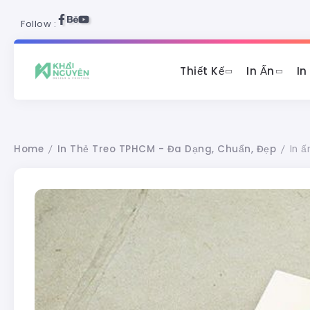
Follow :
Thiết Kế
In Ấn
In
Home
In Thẻ Treo TPHCM - Đa Dạng, Chuẩn, Đẹp
In 
/
/