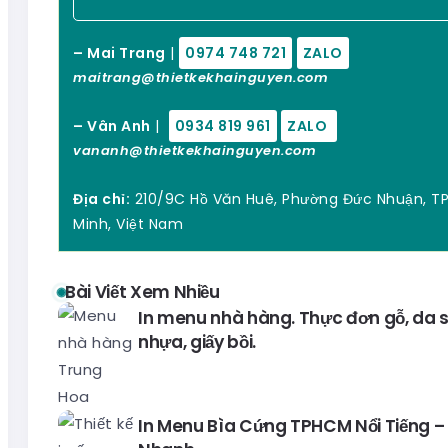
– Mai Trang
|
0974 748 721
ZALO
maitrang@thietkekhainguyen.com
– Vân Anh
|
0934 819 961
ZALO
vananh@thietkekhainguyen.com
Địa chỉ:
210/9C Hồ Văn Huê, Phường Đức Nhuận, TP
Minh, Việt Nam
Bài Viết Xem Nhiều
In menu nhà hàng. Thực đơn gỗ, da si
nhựa, giấy bồi.
In Menu Bìa Cứng TPHCM Nổi Tiếng – 