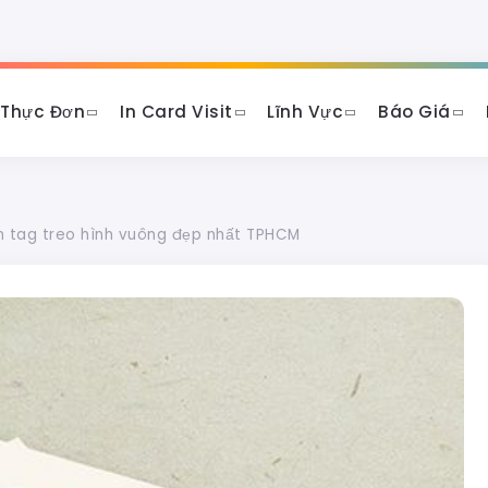
 Thực Đơn
In Card Visit
Lĩnh Vực
Báo Giá
ấn tag treo hình vuông đẹp nhất TPHCM