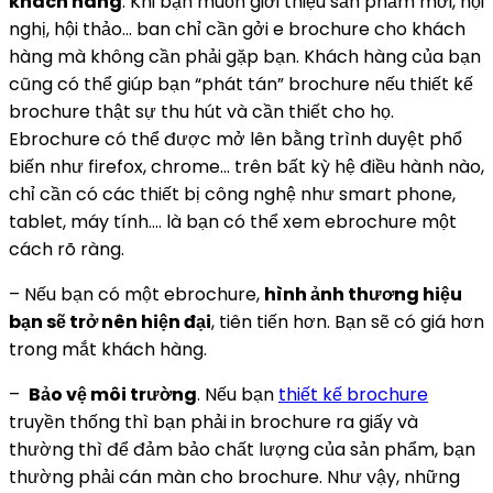
khách hàng
. Khi bạn muốn giới thiệu sản phẩm mới, hội
nghị, hội thảo… ban chỉ cần gởi e brochure cho khách
hàng mà không cần phải gặp bạn. Khách hàng của bạn
cũng có thể giúp bạn “phát tán” brochure nếu thiết kế
brochure thật sự thu hút và cần thiết cho họ.
Ebrochure có thể được mở lên bằng trình duyệt phổ
biến như firefox, chrome… trên bất kỳ hệ điều hành nào,
chỉ cần có các thiết bị công nghệ như smart phone,
tablet, máy tính…. là bạn có thể xem ebrochure một
cách rõ ràng.
– Nếu bạn có một ebrochure,
hình ảnh thương hiệu
bạn sẽ trở nên hiện đại
, tiên tiến hơn. Bạn sẽ có giá hơn
trong mắt khách hàng.
–
Bảo vệ môi trường
. Nếu bạn
thiết kế brochure
truyền thống thì bạn phải in brochure ra giấy và
thường thì để đảm bảo chất lượng của sản phẩm, bạn
thường phải cán màn cho brochure. Như vậy, những