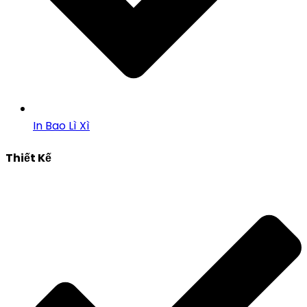
In Bao Lì Xì
Thiết Kế