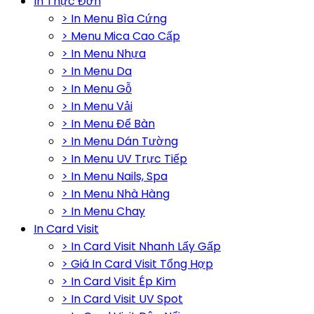
In Thực Đơn
> In Menu Bìa Cứng
> Menu Mica Cao Cấp
> In Menu Nhựa
> In Menu Da
> In Menu Gỗ
> In Menu Vải
> In Menu Để Bàn
> In Menu Dán Tường
> In Menu UV Trực Tiếp
> In Menu Nails, Spa
> In Menu Nhà Hàng
> In Menu Chay
In Card Visit
> In Card Visit Nhanh Lấy Gấp
> Giá In Card Visit Tổng Hợp
> In Card Visit Ép Kim
> In Card Visit UV Spot