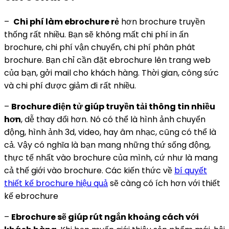
–
Chi phí làm ebrochure rẻ
hơn brochure truyền
thống rất nhiều. Bạn sẽ không mất chi phí in ấn
brochure, chi phí vận chuyển, chi phí phân phát
brochure. Bạn chỉ cần đặt ebrochure lên trang web
của bạn, gởi mail cho khách hàng. Thời gian, công sức
và chi phí được giảm đi rất nhiều.
–
Brochure điện tử giúp truyền tải thông tin nhiều
hơn
, dễ thay đổi hơn. Nó có thể là hình ảnh chuyển
động, hình ảnh 3d, video, hay âm nhạc, cũng có thể là
cả. Vậy có nghĩa là bạn mang những thứ sống động,
thực tế nhất vào brochure của mình, cứ như là mang
cả thế giới vào brochure. Các kiến thức về
bí quyết
thiết kế brochure hiệu quả
sẽ càng có ích hơn với thiết
kế ebrochure
–
Ebrochure sẽ giúp rút ngắn khoảng cách với