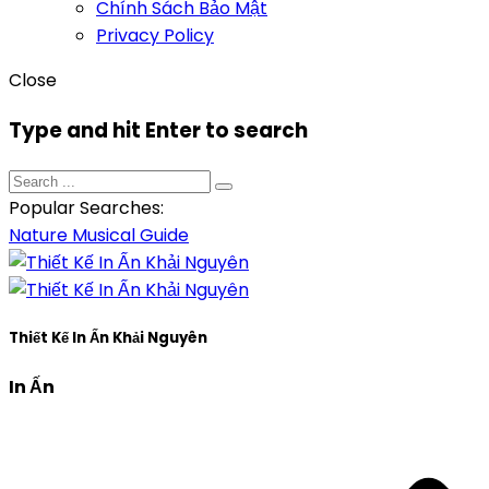
Chính Sách Bảo Mật
Privacy Policy
Close
Type and hit Enter to search
Popular Searches:
Nature
Musical
Guide
Thiết Kế In Ấn Khải Nguyên
In Ấn