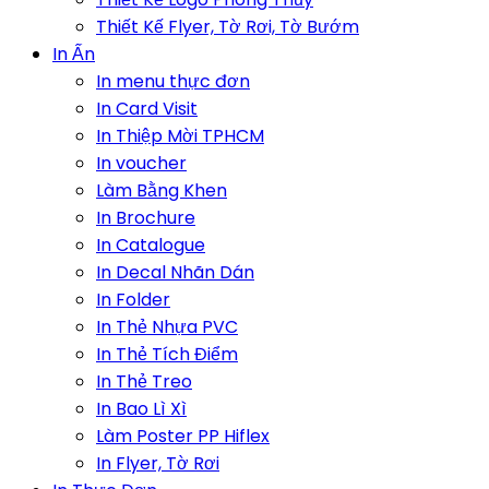
Thiết Kế Flyer, Tờ Rơi, Tờ Bướm
In Ấn
In menu thực đơn
In Card Visit
In Thiệp Mời TPHCM
In voucher
Làm Bằng Khen
In Brochure
In Catalogue
In Decal Nhãn Dán
In Folder
In Thẻ Nhựa PVC
In Thẻ Tích Điểm
In Thẻ Treo
In Bao Lì Xì
Làm Poster PP Hiflex
In Flyer, Tờ Rơi