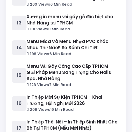
200 Views
6 Min Read
Xưởng in menu vải gáy gỗ đặc biệt cho
Nhà Hàng tại TPHCM
131 Views
8 Min Read
Menu Mica Và Menu Nhựa PVC Khác
Nhau Thế Nào? So Sánh Chi Tiết
198 Views
6 Min Read
Menu Vải Gáy Còng Cao Cấp TPHCM –
Giải Pháp Menu Sang Trọng Cho Nails
Spa, Nhà Hàng
128 Views
7 Min Read
In Thiệp Mời Sự Kiện TPHCM – Khai
Trương, Hội Nghị Mới 2026
209 Views
16 Min Read
In Thiệp Thôi Nôi – In Thiệp Sinh Nhật Cho
Bé Tại TPHCM (Mẫu Mới Nhất)