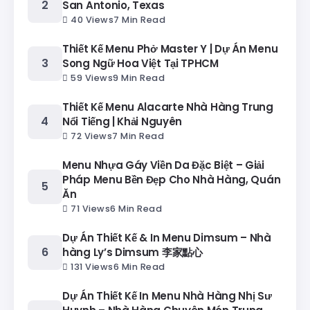
San Antonio, Texas
40 Views
7 Min Read
Thiết Kế Menu Phở Master Y | Dự Án Menu
Song Ngữ Hoa Việt Tại TPHCM
59 Views
9 Min Read
Thiết Kế Menu Alacarte Nhà Hàng Trung
Nổi Tiếng | Khải Nguyên
72 Views
7 Min Read
Menu Nhựa Gáy Viền Da Đặc Biệt – Giải
Pháp Menu Bền Đẹp Cho Nhà Hàng, Quán
Ăn
71 Views
6 Min Read
Dự Án Thiết Kế & In Menu Dimsum – Nhà
hàng Ly’s Dimsum 李家點心
131 Views
6 Min Read
Dự Án Thiết Kế In Menu Nhà Hàng Nhị Sư