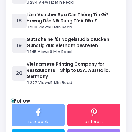
284 Views
12 Min Read
Làm Voucher Spa Cần Thông Tin Gì?
Hướng Dẫn Nội Dung Từ A Đến Z
230 Views
8 Min Read
Gutscheine für Nagelstudio drucken –
Günstig aus Vietnam bestellen
145 Views
6 Min Read
Vietnamese Printing Company for
Restaurants – Ship to USA, Australia,
Germany
277 Views
5 Min Read
Follow
facebook
pinterest