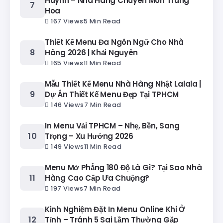
Huynh – Nhà Hàng Chuyên Món Trung
Hoa
167 Views
5 Min Read
Thiết Kế Menu Đa Ngôn Ngữ Cho Nhà
Hàng 2026 | Khải Nguyên
165 Views
11 Min Read
Mẫu Thiết Kế Menu Nhà Hàng Nhật Lalala |
Dự Án Thiết Kế Menu Đẹp Tại TPHCM
146 Views
7 Min Read
In Menu Vải TPHCM – Nhẹ, Bền, Sang
Trọng – Xu Hướng 2026
149 Views
11 Min Read
Menu Mở Phẳng 180 Độ Là Gì? Tại Sao Nhà
Hàng Cao Cấp Ưa Chuộng?
197 Views
7 Min Read
Kinh Nghiệm Đặt In Menu Online Khi Ở
Tỉnh – Tránh 5 Sai Lầm Thường Gặp