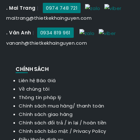
. Mai Trang
|
0974 748 721
maitrang@thietkekhainguyen.com
. Vân Anh
|
0934 819 961
vananh@thietkekhainguyen.com
CHÍNH SÁCH
Liên hệ Báo Giá
Về chúng tôi
Thông tin pháp lý
Chính sách mua hàng/ thanh toán
Chính sách giao hàng
Chính sách đổi trả / in lại / hoàn tiền
Chính sách bảo mật
/
Privacy Policy
Điều khoản dịch vụ