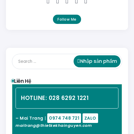
Follow Me
Nhập sản phẩm
Liên Hệ
HOTLINE:
028 6292 1221
– Mai Trang
|
0974 748 721
ZALO
maitrang@thietkekhainguyen.com