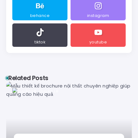
behance
instagram
tiktok
youtube
Related Posts
Duyên Lê