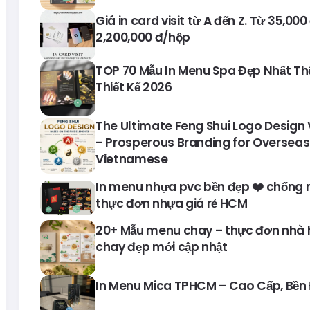
Giá in card visit từ A đến Z. Từ 35,00
2,200,000 đ/hộp
TOP 70 Mẫu In Menu Spa Đẹp Nhất Thế 
Thiết Kế 2026
The Ultimate Feng Shui Logo Design
– Prosperous Branding for Overseas
Vietnamese
In menu nhựa pvc bền đẹp ❤️ chống 
thực đơn nhựa giá rẻ HCM
20+ Mẫu menu chay – thực đơn nhà
chay đẹp mới cập nhật
In Menu Mica TPHCM – Cao Cấp, Bền