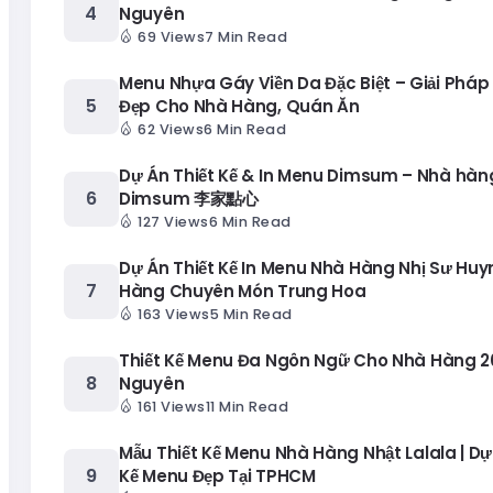
Nguyên
69 Views
7 Min Read
Menu Nhựa Gáy Viền Da Đặc Biệt – Giải Pháp
Đẹp Cho Nhà Hàng, Quán Ăn
62 Views
6 Min Read
Dự Án Thiết Kế & In Menu Dimsum – Nhà hàng
Dimsum 李家點心
127 Views
6 Min Read
Dự Án Thiết Kế In Menu Nhà Hàng Nhị Sư Huy
Hàng Chuyên Món Trung Hoa
163 Views
5 Min Read
Thiết Kế Menu Đa Ngôn Ngữ Cho Nhà Hàng 20
Nguyên
161 Views
11 Min Read
Mẫu Thiết Kế Menu Nhà Hàng Nhật Lalala | Dự
Kế Menu Đẹp Tại TPHCM