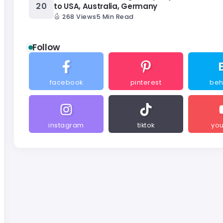
to USA, Australia, Germany
268 Views
5 Min Read
Follow
facebook
pinterest
be
instagram
tiktok
yo