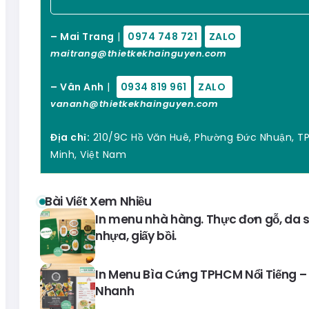
– Mai Trang
|
0974 748 721
ZALO
maitrang@thietkekhainguyen.com
– Vân Anh
|
0934 819 961
ZALO
vananh@thietkekhainguyen.com
Địa chỉ:
210/9C Hồ Văn Huê, Phường Đức Nhuận, TP
Minh, Việt Nam
Bài Viết Xem Nhiều
In menu nhà hàng. Thực đơn gỗ, da si
nhựa, giấy bồi.
In Menu Bìa Cứng TPHCM Nổi Tiếng – 
Nhanh