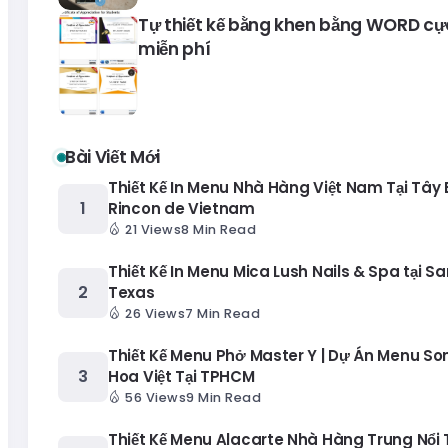
Tự thiết kế bằng khen bằng WORD cự
miễn phí
Bài Viết Mới
Thiết Kế In Menu Nhà Hàng Việt Nam Tại Tây
Rincon de Vietnam
21 Views
8 Min Read
Thiết Kế In Menu Mica Lush Nails & Spa tại Sa
Texas
26 Views
7 Min Read
Thiết Kế Menu Phở Master Y | Dự Án Menu S
Hoa Việt Tại TPHCM
56 Views
9 Min Read
Thiết Kế Menu Alacarte Nhà Hàng Trung Nổi T