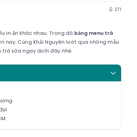
271
ểu in ấn khác nhau. Trong đó
bảng menu trà
iện nay. Cùng Khải Nguyên lướt qua những mẫu
 trà sữa ngay dưới đây nhé.
hương
đại
HCM