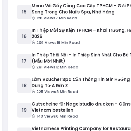
Menu Vải Gáy Còng Cao Cấp TPHCM – Giải 
Sang Trọng Cho Nails Spa, Nhà Hàng
126 Views
7 Min Read
In Thiệp Mời Sự Kiện TPHCM – Khai Trương, H
2026
206 Views
16 Min Read
In Thiệp Thôi Nôi – In Thiệp Sinh Nhật Cho Bé
(Mẫu Mới Nhất)
281 Views
12 Min Read
Làm Voucher Spa Cần Thông Tin Gì? Hướng 
Dung Từ A Đến Z
225 Views
8 Min Read
Gutscheine für Nagelstudio drucken – Güns
Vietnam bestellen
143 Views
6 Min Read
Vietnamese Printing Company for Restaura