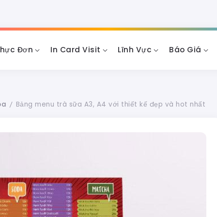
Thực Đơn
In Card Visit
Lĩnh Vực
Báo Giá
pa
Bảng menu trà sữa A3, A4 với thiết kế đẹp và hot nhất
/