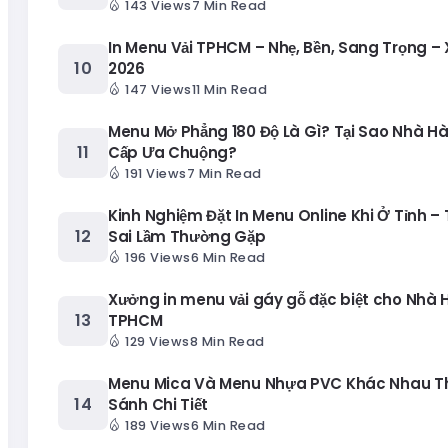
143 Views
7 Min Read
In Menu Vải TPHCM – Nhẹ, Bền, Sang Trọng –
2026
147 Views
11 Min Read
Menu Mở Phẳng 180 Độ Là Gì? Tại Sao Nhà H
Cấp Ưa Chuộng?
191 Views
7 Min Read
Kinh Nghiệm Đặt In Menu Online Khi Ở Tỉnh – 
Sai Lầm Thường Gặp
196 Views
6 Min Read
Xưởng in menu vải gáy gỗ đặc biệt cho Nhà 
TPHCM
129 Views
8 Min Read
Menu Mica Và Menu Nhựa PVC Khác Nhau T
Sánh Chi Tiết
189 Views
6 Min Read