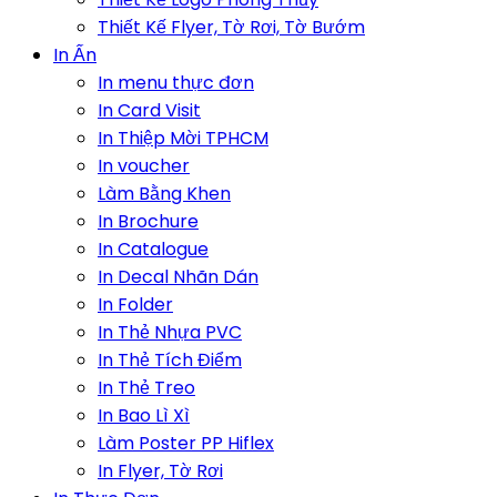
Thiết Kế Flyer, Tờ Rơi, Tờ Bướm
In Ấn
In menu thực đơn
In Card Visit
In Thiệp Mời TPHCM
In voucher
Làm Bằng Khen
In Brochure
In Catalogue
In Decal Nhãn Dán
In Folder
In Thẻ Nhựa PVC
In Thẻ Tích Điểm
In Thẻ Treo
In Bao Lì Xì
Làm Poster PP Hiflex
In Flyer, Tờ Rơi