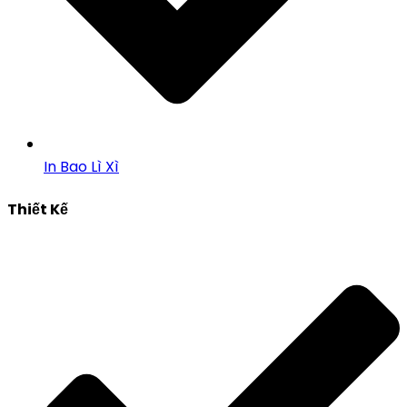
In Bao Lì Xì
Thiết Kế