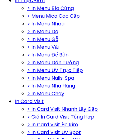
In Thực Đơn
> In Menu Bìa Cứng
> Menu Mica Cao Cấp
> In Menu Nhựa
> In Menu Da
> In Menu Gỗ
> In Menu Vải
> In Menu Để Bàn
> In Menu Dán Tường
> In Menu UV Trực Tiếp
> In Menu Nails, Spa
> In Menu Nhà Hàng
> In Menu Chay
In Card Visit
> In Card Visit Nhanh Lấy Gấp
> Giá In Card Visit Tổng Hợp
> In Card Visit Ép Kim
> In Card Visit UV Spot