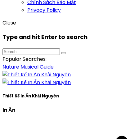
Chính Sách Bảo Mật
Privacy Policy
Close
Type and hit Enter to search
Popular Searches:
Nature
Musical
Guide
Thiết Kế In Ấn Khải Nguyên
In Ấn