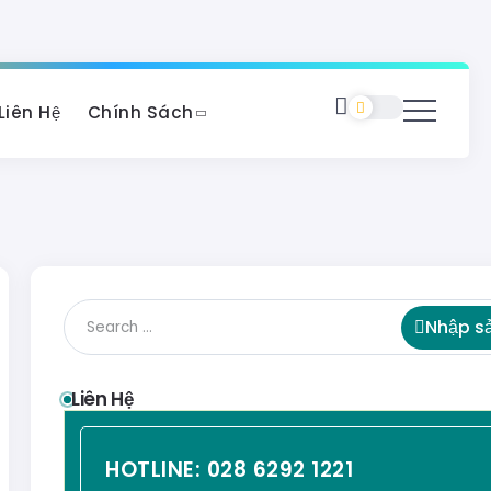
Liên Hệ
Chính Sách
Nhập s
Liên Hệ
HOTLINE:
028 6292 1221