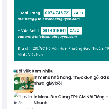
– Mai Trang
|
0974 748 721
ZALO
maitrang@thietkekhainguyen.com
– Vân Anh
|
0934 819 961
ZALO
vananh@thietkekhainguyen.com
Địa chỉ:
210/9C Hồ Văn Huê, Phường Đức Nhuận, TP
Minh, Việt Nam
Bài Viết Xem Nhiều
In menu nhà hàng. Thực đơn gỗ, da si
nhựa, giấy bồi.
In Menu Bìa Cứng TPHCM Nổi Tiếng – 
Nhanh