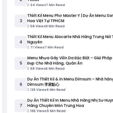
34 Views
7 Min Read
Thiết Kế Menu Phở Master Y | Dự Án Menu S
Hoa Việt Tại TPHCM
58 Views
9 Min Read
Thiết Kế Menu Alacarte Nhà Hàng Trung Nổi T
Nguyên
71 Views
7 Min Read
Menu Nhựa Gáy Viền Da Đặc Biệt – Giải Pháp
Đẹp Cho Nhà Hàng, Quán Ăn
68 Views
6 Min Read
Dự Án Thiết Kế & In Menu Dimsum – Nhà hàng
Dimsum 李家點心
129 Views
6 Min Read
Dự Án Thiết Kế In Menu Nhà Hàng Nhị Sư Huy
Hàng Chuyên Món Trung Hoa
166 Views
5 Min Read