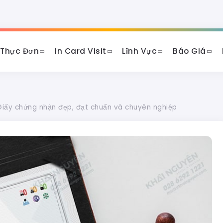
 Thực Đơn
In Card Visit
Lĩnh Vực
Báo Giá
Giấy chứng nhận đẹp, đạt chuẩn và chuyên nghiệp