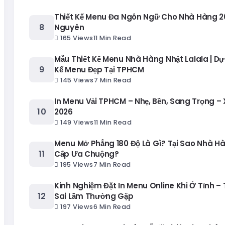
Thiết Kế Menu Đa Ngôn Ngữ Cho Nhà Hàng 20
Nguyên
165 Views
11 Min Read
Mẫu Thiết Kế Menu Nhà Hàng Nhật Lalala | Dự
Kế Menu Đẹp Tại TPHCM
145 Views
7 Min Read
In Menu Vải TPHCM – Nhẹ, Bền, Sang Trọng –
2026
149 Views
11 Min Read
Menu Mở Phẳng 180 Độ Là Gì? Tại Sao Nhà H
Cấp Ưa Chuộng?
195 Views
7 Min Read
Kinh Nghiệm Đặt In Menu Online Khi Ở Tỉnh – 
Sai Lầm Thường Gặp
197 Views
6 Min Read