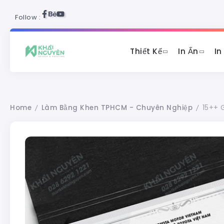
Follow :
Thiết Kế
In Ấn
In
Home
Làm Bằng Khen TPHCM - Chuyên Nghiệp
15++ 
/
/