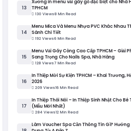
Xưởng in menu vải gáy gỗ đặc biệt cho Nhà 
TPHCM
130 Views
8 Min Read
Menu Mica Và Menu Nhựa PVC Khác Nhau T
Sánh Chi Tiết
192 Views
6 Min Read
Menu Vải Gáy Còng Cao Cấp TPHCM – Giải 
Sang Trọng Cho Nails Spa, Nhà Hàng
128 Views
7 Min Read
In Thiệp Mời Sự Kiện TPHCM – Khai Trương, H
2026
209 Views
16 Min Read
In Thiệp Thôi Nôi – In Thiệp Sinh Nhật Cho Bé
(Mẫu Mới Nhất)
284 Views
12 Min Read
Làm Voucher Spa Cần Thông Tin Gì? Hướng 
Dung Từ A Đến Z