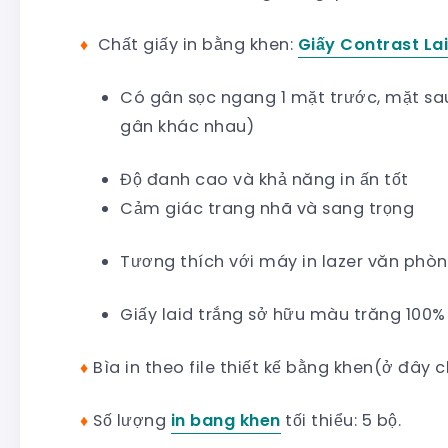
♦
Chất giấy in bằng khen:
Giấy Contrast La
Có gân sọc ngang 1 mặt trước, mặt sa
gân khác nhau)
Độ đanh cao và khả năng in ấn tốt
Cảm giác trang nhã và sang trọng
Tương thích với máy in lazer văn phòn
Giấy laid trắng sở hữu màu trăng 100%
♦
Bìa in theo file thiết kế bằng khen(ở đây 
♦
Số lượng
in bang khen
tối thiểu: 5 bộ.