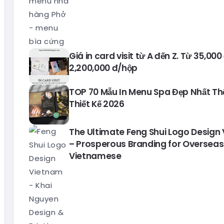
Giá in card visit từ A đến Z. Từ 35,00
2,200,000 đ/hộp
TOP 70 Mẫu In Menu Spa Đẹp Nhất Thế 
Thiết Kế 2026
The Ultimate Feng Shui Logo Design
– Prosperous Branding for Overseas
Vietnamese