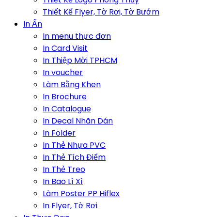
Thiết Kế Flyer, Tờ Rơi, Tờ Bướm
In Ấn
In menu thực đơn
In Card Visit
In Thiệp Mời TPHCM
In voucher
Làm Bằng Khen
In Brochure
In Catalogue
In Decal Nhãn Dán
In Folder
In Thẻ Nhựa PVC
In Thẻ Tích Điểm
In Thẻ Treo
In Bao Lì Xì
Làm Poster PP Hiflex
In Flyer, Tờ Rơi