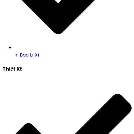
In Bao Lì Xì
Thiết Kế