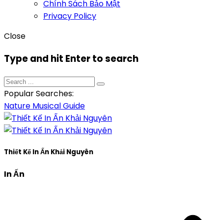
Chính Sách Bảo Mật
Privacy Policy
Close
Type and hit Enter to search
Popular Searches:
Nature
Musical
Guide
Thiết Kế In Ấn Khải Nguyên
In Ấn