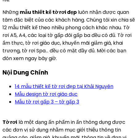
Những
mẫu thiết kế tờ rơi đẹp
luôn nhận được quan
tâm đặc biệt của các khách hàng. Chúng tôi xin chia sẽ
12 mẫu thiết kế theo nhiều phong cách khác nhau. Tờ
rơi A5, A4, các loại tờ gấp đôi gấp ba đều có đủ. Tờ rơi
ẩm thực, tờ rơi giáo dục, khuyến mãi giảm giá, khai
trương, tờ rơi Spa… đều có mặt đầy đủ. Mời các bạn
đón xem ngay bây giờ.
Nội Dung Chính
14 mẫu thiết kế tờ rơi đẹp tại Khải Nguyên
Mẫu design tờ rơi giáo dục
Mẫu tờ rơi gấp 3 – tờ gấp 3
Tờ rơi
là một dạng ấn phẩm in ấn thông dụng được
các đơn vị sử dụng nhằm mục giới thiệu thông tin
quảng cáo, giảm giá, khuyến mãi, thông tin về đơn vị