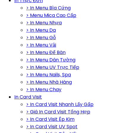
In Thực Đơn
> In Menu Bìa Cứng
> Menu Mica Cao Cấp
> In Menu Nhựa
> In Menu Da
> In Menu Gỗ
> In Menu Vải
> In Menu Để Bàn
> In Menu Dán Tường
> In Menu UV Trực Tiếp
> In Menu Nails, Spa
> In Menu Nhà Hàng
> In Menu Chay
In Card Visit
> In Card Visit Nhanh Lấy Gấp
> Giá In Card Visit Tổng Hợp
> In Card Visit Ép Kim
> In Card Visit UV Spot